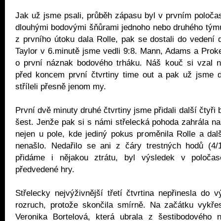
Jak už jsme psali, průběh zápasu byl v prvním poločas
dlouhými bodovými šňůrami jednoho nebo druhého týmu
z prvního útoku dala Rolle, pak se dostali do vedení 
Taylor v 6.minutě jsme vedli 9:8. Mann, Adams a Prok
o první náznak bodového trháku. Náš kouč si vzal ne
před koncem první čtvrtiny time out a pak už jsme d
stříleli přesně jenom my.
První dvě minuty druhé čtvrtiny jsme přidali další čtyři 
šest. Jenže pak si s námi střelecká pohoda zahrála n
nejen u pole, kde jediný pokus proměnila Rolle a dalš
nenašlo. Nedařilo se ani z čáry trestných hodů (4
přidáme i nějakou ztrátu, byl výsledek v poloča
předvedené hry.
Střelecky nejvýživnější třetí čtvrtina nepřinesla do 
rozruch, protože skončila smírně. Na začátku vykřes
Veronika Bortelová, která ubrala z šestibodového