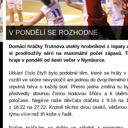
V PONDĚLÍ SE ROZHODNE
Domácí hráčky Trutnova utekly hrobníkovi z lopaty a
si prodloužily sérii na maximální počet zápasů. T
hraje v pondělí od šesti večer v Nymburce.
Utkání číslo čtyři bylo podobné těm, které se hrály v
rozdíl ve skóre nevyskočil ani jednou do dvojciferného č
urputná bitva o každý bod. Přesto jedna změna tu b
předvedly dlouhou čistou bodovou šňůru a k oběm
poločase. Nejprve naše děvčata otáčela z 9:14 na 
z 16:22 na 27:22. Kromě těchto dvou úseků, většinou
týmu více než tři koše v řadě.
Našim hráčkám se dařilo ve střelbě z perimetru. 