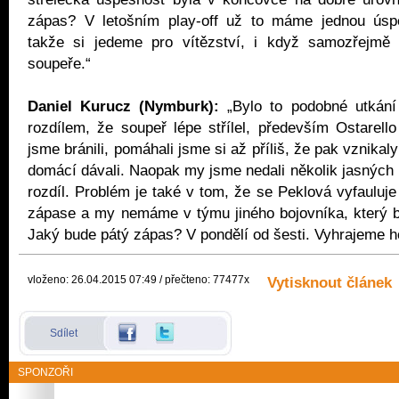
zápas? V letošním play-off už to máme jednou úsp
takže si jedeme pro vítězství, i když samozřejmě 
soupeře.“
Daniel Kurucz (Nymburk):
„Bylo to podobné utkání
rozdílem, že soupeř lépe střílel, především Ostarel
jsme bránili, pomáhali jsme si až příliš, že pak vznikaly
domácí dávali. Naopak my jsme nedali několik jasných k
rozdíl. Problém je také v tom, že se Peklová vyfaulu
zápase a my nemáme v týmu jiného bojovníka, který b
Jaký bude pátý zápas? V pondělí od šesti. Vyhrajeme h
vloženo: 26.04.2015 07:49 / přečteno: 77477x
Vytisknout článek
Sdílet
SPONZOŘI