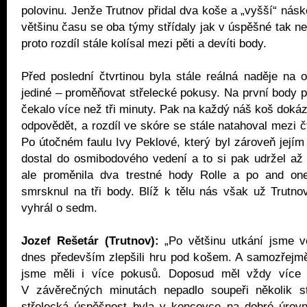
polovinu. Jenže Trutnov přidal dva koše a „vyšší“ násk
většinu času se oba týmy střídaly jak v úspěšné tak ne
proto rozdíl stále kolísal mezi pěti a devíti body.
Před poslední čtvrtinou byla stále reálná naděje na ob
jediné – proměňovat střelecké pokusy. Na první body po
čekalo více než tři minuty. Pak na každý náš koš doká
odpovědět, a rozdíl ve skóre se stále natahoval mezi č
Po útočném faulu Ivy Peklové, který byl zároveň jejím
dostal do osmibodového vedení a to si pak udržel až
ale proměnila dva trestné hody Rolle a po and one
smrsknul na tři body. Blíž k tělu nás však už Trutnov
vyhrál o sedm.
Jozef Rešetár (Trutnov):
„Po většinu utkání jsme ve
dnes především zlepšili hru pod košem. A samozřejmě
jsme měli i více pokusů. Doposud měl vždy více
V závěrečných minutách nepadlo soupeři několik s
střelecká úspěšnost byla v koncovce na dobré úrovn