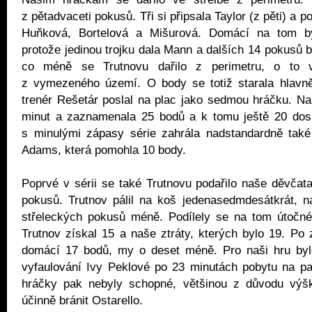
z pětadvaceti pokusů. Tři si připsala Taylor (z pěti) a 
Huňková, Bortelová a Mišurová. Domácí na tom byl
protože jedinou trojku dala Mann a dalších 14 pokusů 
co méně se Trutnovu dařilo z perimetru, o to 
z vymezeného území. O body se totiž starala hlavně 
trenér Rešetár poslal na plac jako sedmou hráčku. N
minut a zaznamenala 25 bodů a k tomu ještě 20 dos
s minulými zápasy série zahrála nadstandardně také
Adams, která pomohla 10 body.
Poprvé v sérii se také Trutnovu podařilo naše děvčata 
pokusů. Trutnov pálil na koš jedenasedmdesátkrát, na
střeleckých pokusů méně. Podílely se na tom útočné
Trutnov získal 15 a naše ztráty, kterých bylo 19. Po z
domácí 17 bodů, my o deset méně. Pro naši hru byl
vyfaulování Ivy Peklové po 23 minutách pobytu na pal
hráčky pak nebyly schopné, většinou z důvodu výš
účinně bránit Ostarello.