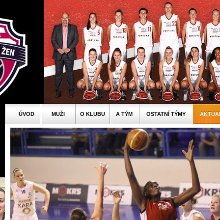
ÚVOD
MUŽI
O KLUBU
A TÝM
OSTATNÍ TÝMY
AKTUA