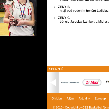
ŽENY B
- hrají pod vedením trenérů Ladislav
ŽENY C
- trénuje Jaroslav Lambert a Michal
SPONZOŘI
O klubu
A tým
Aktuality
Eurocup
© 2010 - Copyright by ČEZ Basketbal Nymbu