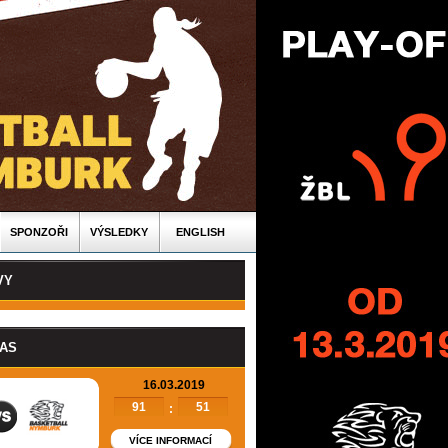
SPONZOŘI
VÝSLEDKY
ENGLISH
VY
PAS
16.03.2019
91
51
:
VÍCE INFORMACÍ