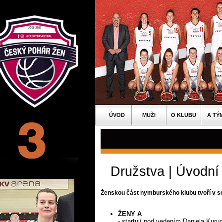
ÚVOD
MUŽI
O KLUBU
A TÝ
Družstva | Úvodní
Ženskou část nymburského klubu tvoří v s
ŽENY A
- startují pod vedením Daniela Kuru