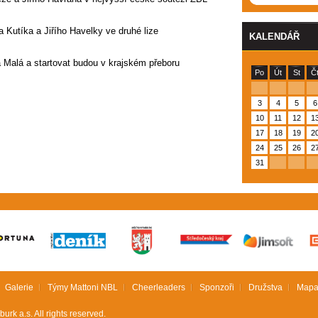
a Kutíka a Jiřího Havelky ve druhé lize
KALENDÁŘ
a Malá a startovat budou v krajském přeboru
Po
Út
St
Č
3
4
5
6
10
11
12
1
17
18
19
2
24
25
26
2
31
Galerie
Týmy Mattoni NBL
Cheerleaders
Sponzoři
Družstva
Mapa
rk a.s. All rights reserved.