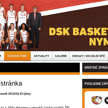
M
OSTATNÍ TÝMY
AKTUALITY
GALERIE
ODKAZY / SOCIÁLNÍ SÍTĚ
KRÁTKÉ ZPRÁ
 stránka
POSLEDNÍ ZÁ
ezoně 2015/16 tři týmy:
cze a Jiřího Havrana v nejvyšší české soutěži ŽBL