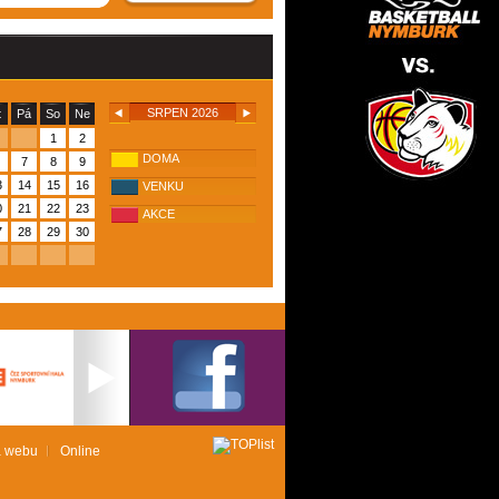
SRPEN 2026
t
Pá
So
Ne
1
2
DOMA
7
8
9
3
14
15
16
VENKU
0
21
22
23
AKCE
7
28
29
30
 webu
Online