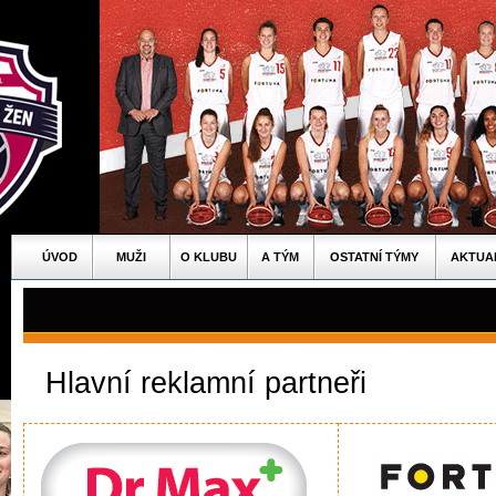
ÚVOD
MUŽI
O KLUBU
A TÝM
OSTATNÍ TÝMY
AKTUA
Hlavní reklamní partneři