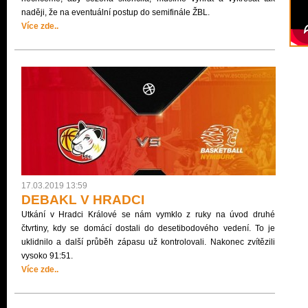
naději, že na eventuální postup do semifinále ŽBL.
Více zde..
17.03.2019 13:59
DEBAKL V HRADCI
Utkání v Hradci Králové se nám vymklo z ruky na úvod druhé
čtvrtiny, kdy se domácí dostali do desetibodového vedení. To je
uklidnilo a další průběh zápasu už kontrolovali. Nakonec zvítězili
vysoko 91:51.
Více zde..