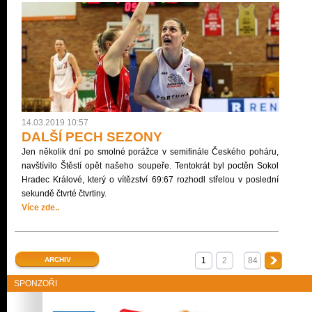
14.03.2019 10:57
DALŠÍ PECH SEZONY
Jen několik dní po smolné porážce v semifinále Českého poháru,
navštívilo Štěstí opět našeho soupeře. Tentokrát byl poctěn Sokol
Hradec Králové, který o vítězství 69:67 rozhodl střelou v poslední
sekundě čtvrté čtvrtiny.
Více zde..
ARCHIV
1
2
84
SPONZOŘI