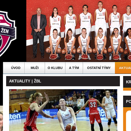
ÚVOD
MUŽI
O KLUBU
A TÝM
OSTATNÍ TÝMY
AKTUA
AKTUALITY | ŽBL
KR
PO