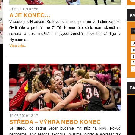
21.03.2019 07:58
A JE KONEC…
K
V souboji s Hradcem Králové jsme neuspěli ani ve třetím zápase
čtvrtfinále a prohráli ho 71:76. Kromě této série nám skončila i
P
sezona a dost možná i nejvyšší ženská basketbalová liga v
Nymburce.
Více zde..
1
1
2
3
BA
19.03.2019 12:17
STŘEDA – VÝHRA NEBO KONEC
Ve středu od sedmi večer budeme mít nůž na krku. Pokud
nechceme, aby sezona skončila, musíme vyhrát a vykřesat tak