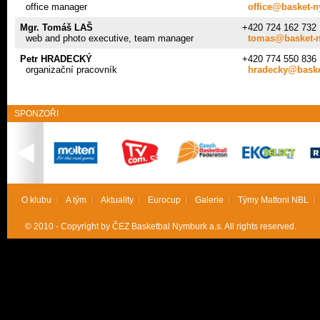
office manager
office@basket-
Mgr. Tomáš LAŠ
+420 724 162 732
web and photo executive, team manager
tomas@basket-
Petr HRADECKÝ
+420 774 550 836
organizační pracovník
hradecky@baske
SPONZOŘI
O klubu
A tým
Aktuality
Eurocup
Galerie
Týmy Mattoni NBL
© 2010 - Copyright by ČEZ Basketbal Nymburk a.s. All rights reserved.