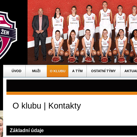
ÚVOD
MUŽI
O KLUBU
A TÝM
OSTATNÍ TÝMY
AKTUA
O klubu | Kontakty
Základní údaje