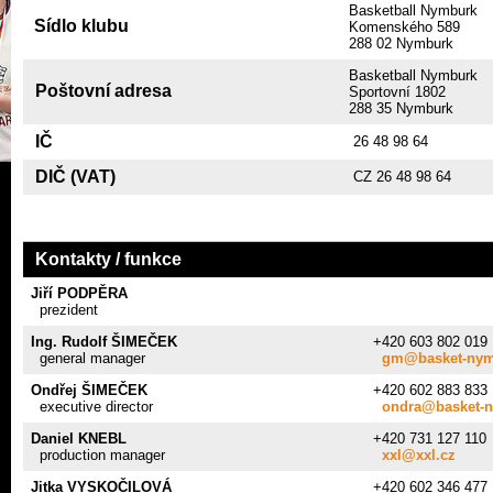
Basketball Nymburk
Sídlo klubu
Komenského 589
288 02 Nymburk
Basketball Nymburk
Poštovní adresa
Sportovní 1802
288 35 Nymburk
IČ
26 48 98 64
DIČ (VAT)
CZ 26 48 98 64
Kontakty / funkce
Jiří PODPĚRA
prezident
Ing. Rudolf ŠIMEČEK
+420 603 802 019
general manager
gm@basket-nym
Ondřej ŠIMEČEK
+420 602 883 833
executive director
ondra@basket-
Daniel KNEBL
+420 731 127 110
production manager
xxl@xxl.cz
Jitka VYSKOČILOVÁ
+420 602 346 477