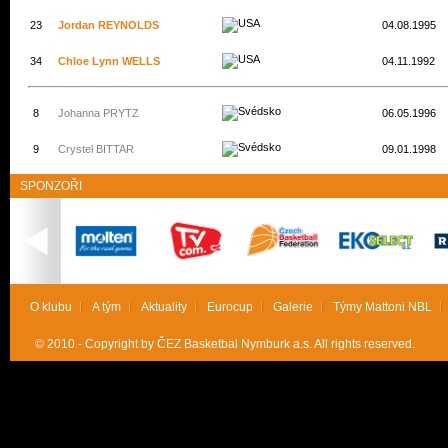
23
Jordan REYNOLDS
04.08.1995
34
Chloe Lynn WELLS
04.11.1992
8
Johanna PRYTZ
06.05.1996
9
Crystel BITTAR
09.01.1998
SPONZOŘI
O klubu
A tým
Aktuality
Eurocup
Galerie
Týmy Mattoni NBL
© 2010 - Copyright by ČEZ Basketbal Nymburk a.s. All rights reserved.