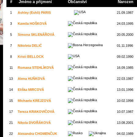
#
Jméno a přijmení
Občanství
Narozen
1
Ashley (Eshli) PARIS
21.09.1987
3
Kamila HOŠKOVÁ
24.03.1995
5
Simona SKLENÁŘOVÁ
20.05.2000
7
Nikoleta DELIĆ
01.11.1996
8
Kristi BELLOCK
09.02.1990
11
Romana STEHLÍKOVÁ
16.09.1985
13
Alena HUŇKOVÁ
22.03.1987
14
Eliška MIRCOVÁ
13.01.1996
15
Michaela KREJZOVÁ
10.02.1998
17
Tereza KRAKOVIČOVÁ
10.07.1987
21
Nikola DVOŘÁKOVÁ
13.08.2001
22
Alexandra CHOMENČUK
04.02.1989