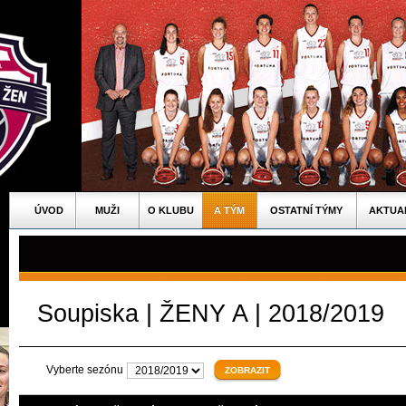
ÚVOD
MUŽI
O KLUBU
A TÝM
OSTATNÍ TÝMY
AKTUA
Soupiska | ŽENY A | 2018/2019
Vyberte sezónu