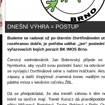
DNEŠNÍ VÝHRA = POSTUP
Budeme se radovat už po úterním čtvrtfinálovém u
rozehranou dobře, je potřeba udělat „jen“ poslední 
vyřazovacích bojích porazit BK IMOS Brno.
Čerstvý sedmdesátník Jan Bobrovský přijede s
Nymburka, aby využil svou poslední šanci na odvrácen
se vyvíjející čtvrtfinálové série s našimi hráčkami. Aktu
zápasy a další klopýtnutí znamená konec nadějím na
pátého místa v letošním ročníku ŽBL.
Dá se předpokládat, že oba trenéři sáhnou k těm n
které na lavičce mají. Trenér Kurucz dá pravděpodobn
pětici Mišurová, Bortelová, Taylor, Peklová a Rolle. 