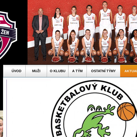
ÚVOD
MUŽI
O KLUBU
A TÝM
OSTATNÍ TÝMY
AKTUA