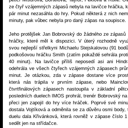
ze čtyř vzájemných zápasů nebyla na lavičce hráčka, k
pár minut nezasáhla do hry. Pokud některá z nich ne
minuty, pak vůbec nebyla pro daný zápas na soupisce
Jeho protějšek Jan Bobrovský do žádného ze zápasů 
hráčky, které měl k dispozici. V úterý rozhodně vyu
svou nejlepší střelkyni Michaelu Stejskalovou (91 bod
podkošovou hráčku Smith (zatím pokaždé sehrála prot
40 minut). Na lavičce příliš neposedí asi ani Hindr
odehrála ve všech čtyřech vzájemných zápasech prů
minut. Je otázkou, zda v zápase dostane více pros
která nás trápila v prvním zápase, nebo Mainclo
čtvrtfinálových zápasech nastoupila v základní pět
posledních duelech IMOS prohrál, trenér Bobrovský n
přeci jen zapojil do hry více hráček. Poprvé své min
dostala Vojtíková a odměnila se za důvěru osmi body, 
duelu dala Křivánková, která rovněž v zápase číslo 1 č
sedět jen na střídačce.