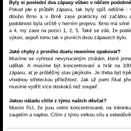
Byly si poslední dva zápasy vůbec v něčem podobn
Pokud jde o průběh zápasu, tak byly spíš odlišné -
dlouho Brno a v Brně zase prakticky od začátku 
podobnost byla určitě v herním projevu. Brno má silné 
a 4, my zase na pozici 1, 2, 5. Také se zdá, že podá
výkon, aspoň tomu tak v prvních dvou zápasech bylo.
Jaké chyby z prvního duelu nesmíme opakovat?
Musíme se vyhnout nevynuceným ztrátám, které jsm
udělali. A musíme být koncentrovaní a hrát na 10
zápasu, ať je průběžný stav jakýkoliv. Je třeba být trpě
vhodnou střeleckou příležitost. Jak už jsem říkal př
musíme vydřít více doskoků než soupeř.
Jakou náladu cítíte z týmu našich děvčat?
Musím říct, že jsou velmi koncentrované, na trénink
zaujetím a naplno. Cítím z týmu velkou sílu a sebedůvě