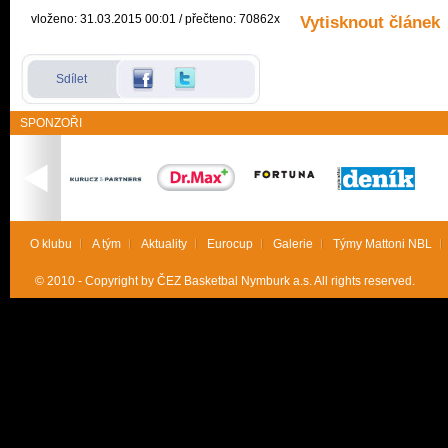
vloženo: 31.03.2015 00:01 / přečteno: 70862x
Vytisknout článek
Sdílet
SPONZOŘI
O klubu
A tým
Aktuality
Eurocup
Galerie
Týmy Mattoni NBL
© 2010 - Copyright by ČEZ Basketbal Nymburk a.s. All rights reserved.