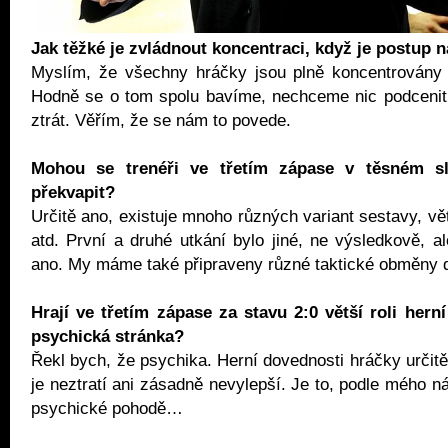
Jak těžké je zvládnout koncentraci, když je postup 
Myslím, že všechny hráčky jsou plně koncentrovány n
Hodně se o tom spolu bavíme, nechceme nic podcenit
ztrát. Věřím, že se nám to povede.
Mohou se trenéři ve třetím zápase v těsném sl
překvapit?
Určitě ano, existuje mnoho různých variant sestavy, vě
atd. První a druhé utkání bylo jiné, ne výsledkově, al
ano. My máme také připraveny různé taktické obměny d
Hrají ve třetím zápase za stavu 2:0 větší roli hern
psychická stránka?
Řekl bych, že psychika. Herní dovednosti hráčky určitě
je neztratí ani zásadně nevylepší. Je to, podle mého n
psychické pohodě…