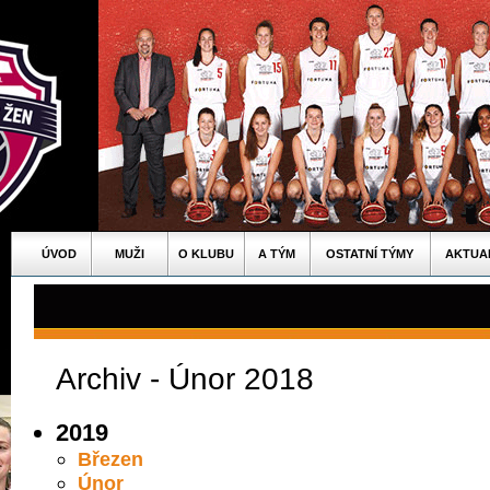
ÚVOD
MUŽI
O KLUBU
A TÝM
OSTATNÍ TÝMY
AKTUA
Archiv - Únor 2018
2019
Březen
Únor