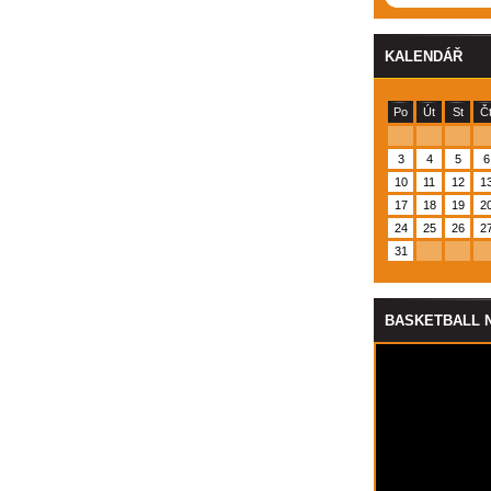
KALENDÁŘ
Po
Út
St
Č
3
4
5
6
10
11
12
1
17
18
19
2
24
25
26
2
31
BASKETBALL 