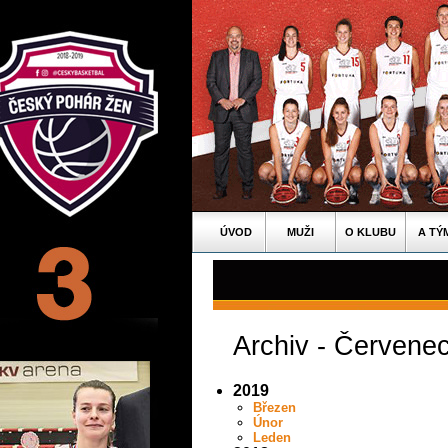
ÚVOD
MUŽI
O KLUBU
A TÝ
Archiv - Červene
2019
Březen
Únor
Leden