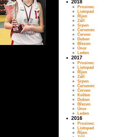
2018
Prosinec
Listopad
Říjen
Září
Srpen
Červenec
Červen
Duben
Březen
Únor
Leden
2017
Prosinec
Listopad
Říjen
Září
Srpen
Červenec
Červen
Květen
Duben
Březen
Únor
Leden
2016
Prosinec
Listopad
Říjen