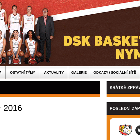
M
OSTATNÍ TÝMY
AKTUALITY
GALERIE
ODKAZY / SOCIÁLNÍ SÍTĚ
KRÁTKÉ ZPRÁ
c 2016
POSLEDNÍ ZÁ