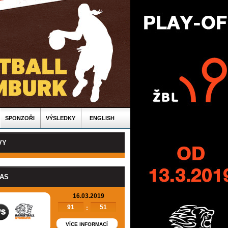
SPONZOŘI
VÝSLEDKY
ENGLISH
VY
PAS
16.03.2019
91
51
:
VÍCE INFORMACÍ