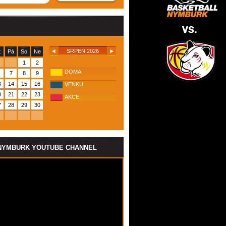
SRPEN 2026
t
Pá
So
Ne
1
2
DOMA
7
8
9
3
14
15
16
VENKU
0
21
22
23
AKCE
7
28
29
30
NYMBURK YOUTUBE CHANNEL