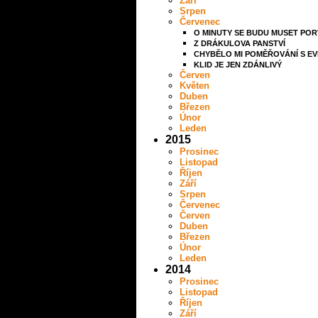
Září
Srpen
Červenec
O MINUTY SE BUDU MUSET POR
Z DRÁKULOVA PANSTVÍ
CHYBĚLO MI POMĚŘOVÁNÍ S E
KLID JE JEN ZDÁNLIVÝ
Červen
Květen
Duben
Březen
Únor
Leden
2015
Prosinec
Listopad
Říjen
Září
Srpen
Červenec
Červen
Duben
Březen
Únor
Leden
2014
Prosinec
Listopad
Říjen
Září