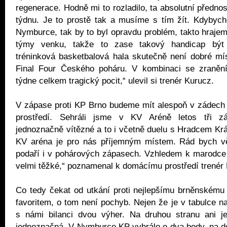
regenerace. Hodně mi to rozladilo, ta absolutní předno
týdnu. Je to prostě tak a musíme s tím žít. Kdybych
Nymburce, tak by to byl opravdu problém, takto hraje
týmy venku, takže to zase takový handicap být
tréninková basketbalová hala skutečně není dobré mí
Final Four Českého poháru. V kombinaci se zraněn
týdne celkem tragický pocit,“ ulevil si trenér Kurucz.
V zápase proti KP Brno budeme mít alespoň v zádech 
prostředí. Sehráli jsme v KV Aréně letos tři 
jednoznačně vítězné a to i včetně duelu s Hradcem Krá
KV aréna je pro nás příjemným místem. Rád bych vě
podaří i v pohárových zápasech. Vzhledem k marodce 
velmi těžké,“ poznamenal k domácímu prostředí trenér
Co tedy čekat od utkání proti nejlepšímu brněnskému
favoritem, o tom není pochyb. Nejen že je v tabulce na
s námi bilanci dvou výher. Na druhou stranu ani j
jednoznačná. V Nymburce KP vyhrálo o dva body, na d