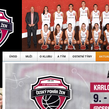
ÚVOD
MUŽI
O KLUBU
A TÝM
OSTATNÍ TÝMY
AKTUA