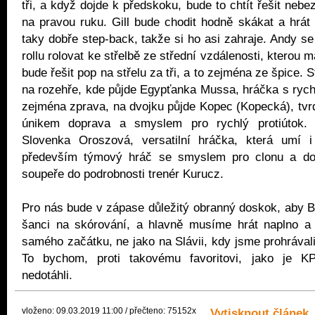
tři, a když dojde k předskoku, bude to chtít řešit ne
na pravou ruku. Gill bude chodit hodně skákat a hrát
taky dobře step-back, takže si ho asi zahraje. Andy se
rollu rolovat ke střelbě ze střední vzdálenosti, kterou 
bude řešit pop na střelu za tři, a to zejména ze špice. 
na rozehře, kde půjde Egypťanka Mussa, hráčka s ryc
zejména zprava, na dvojku půjde Kopec (Kopecká), tvrd
únikem doprava a smyslem pro rychlý protiútok. U
Slovenka Oroszová, versatilní hráčka, která umí i 
především týmový hráč se smyslem pro clonu a dos
soupeře do podrobnosti trenér Kurucz.
Pro nás bude v zápase důležitý obranný doskok, aby B
šanci na skórování, a hlavně musíme hrát naplno a
samého začátku, ne jako na Slávii, kdy jsme prohrávali
To bychom, proti takovému favoritovi, jako je K
nedotáhli.
vloženo: 09.03.2019 11:00 / přečteno: 75152x
Vytisknout článek