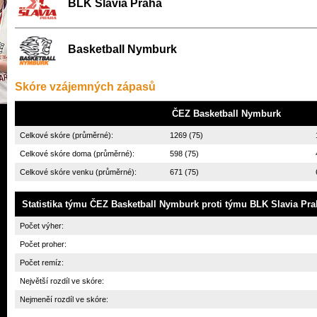
BLK Slavia Praha
Basketball Nymburk
Skóre vzájemných zápasů
ČEZ Basketball Nymburk
Celkové skóre (průměrné):
1269 (75)
Celkové skóre doma (průměrné):
598 (75)
Celkové skóre venku (průměrné):
671 (75)
Statistika týmu
ČEZ Basketball Nymburk
proti týmu
BLK Slavia Pra
Počet výher:
Počet proher:
Počet remíz:
Největší rozdíl ve skóre:
Nejmeněí rozdíl ve skóre: