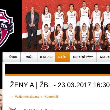
ÚVOD
MUŽI
O KLUBU
A TÝM
OSTATNÍ TÝMY
AKTUA
ŽENY A | ŽBL - 23.03.2017 16:30
Vzájemné zápasy
Komentář