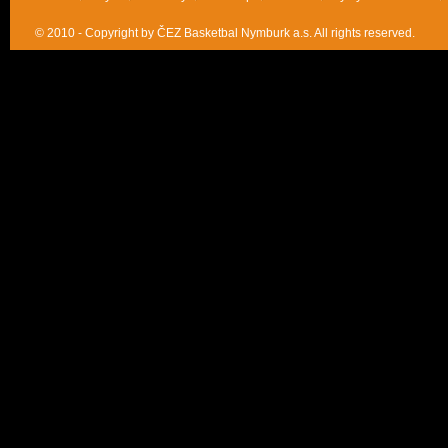
© 2010 - Copyright by ČEZ Basketbal Nymburk a.s. All rights reserved.