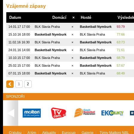
Vzájemné zápasy
Datum
Domácí
×
Hosté
Výslede
14.01.17 17:00
BLK Slavia Praha
×
Basketball Nymburk
93:79
15.10.16 18:00
Basketball Nymburk
×
BLK Slavia Praha
77:66
11.02.16 16:30
BLK Slavia Praha
×
Basketball Nymburk
63:73
24.01.16 14:00
Basketball Nymburk
×
BLK Slavia Praha
71:61
10.10.15 17:00
BLK Slavia Praha
×
Basketball Nymburk
68:79
25.02.15 17:00
BLK Slavia Praha
×
Basketball Nymburk
57:67
07.01.15 18:00
Basketball Nymburk
×
BLK Slavia Praha
68:49
1
2
SPONZOŘI
O klubu
A tým
Aktuality
Eurocup
Galerie
Týmy Mattoni NBL