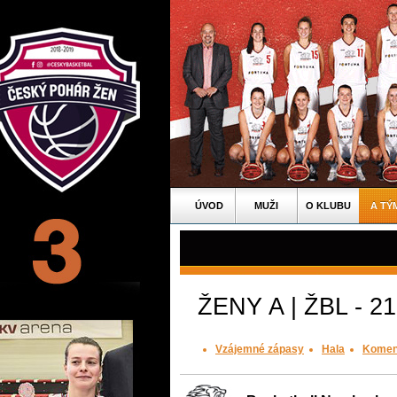
ÚVOD
MUŽI
O KLUBU
A TÝ
ŽENY A | ŽBL - 21
Vzájemné zápasy
Hala
Komen