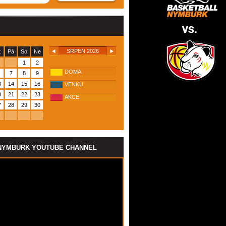
SRPEN 2026
t
Pá
So
Ne
1
2
DOMA
7
8
9
3
14
15
16
VENKU
0
21
22
23
AKCE
7
28
29
30
NYMBURK YOUTUBE CHANNEL