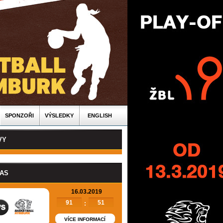
SPONZOŘI
VÝSLEDKY
ENGLISH
VY
PAS
16.03.2019
91
51
:
VÍCE INFORMACÍ