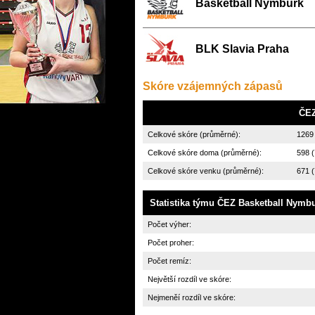
Basketball Nymburk
BLK Slavia Praha
Skóre vzájemných zápasů
ČEZ
Celkové skóre (průměrné):
1269
Celkové skóre doma (průměrné):
598 (
Celkové skóre venku (průměrné):
671 (
Statistika týmu
ČEZ Basketball Nymb
Počet výher:
Počet proher:
Počet remíz:
Největší rozdíl ve skóre:
Nejmeněí rozdíl ve skóre: