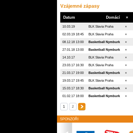
Vzájemné zápasy
Datum
Domácí
×
10.03.19
BLK Slavia Praha
×
02.03.19 18:45
BLK Slavia Praha
×
08.12.18 13:00
Basketball Nymburk
×
27.01.18 13:00
Basketball Nymburk
×
14.10.17
BLK Slavia Praha
×
23.03.17 16:30
BLK Slavia Praha
×
21.03.17 19:00
Basketball Nymburk
×
19.03.17 19:45
BLK Slavia Praha
×
15.03.17 18:30
Basketball Nymburk
×
01.02.17 18:00
Basketball Nymburk
×
1
2
SPONZOŘI