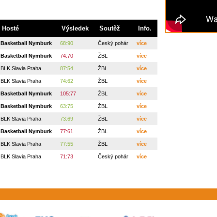
Hosté
Výsledek
Soutěž
Info.
Basketball Nymburk
68:90
Český pohár
více
Basketball Nymburk
74:70
ŽBL
více
BLK Slavia Praha
87:54
ŽBL
více
BLK Slavia Praha
74:62
ŽBL
více
Basketball Nymburk
105:77
ŽBL
více
Basketball Nymburk
63:75
ŽBL
více
BLK Slavia Praha
73:69
ŽBL
více
Basketball Nymburk
77:61
ŽBL
více
BLK Slavia Praha
77:55
ŽBL
více
BLK Slavia Praha
71:73
Český pohár
více