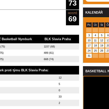
73
KALENDÁŘ
HOSTÉ
69
Po
Út
St
Č
3
4
5
6
 Basketball Nymburk
BLK Slavia Praha
10
11
12
1
17
18
19
2
 (75)
1157 (68)
24
25
26
2
75)
489 (61)
31
75)
668 (74)
urk
proti týmu
BLK Slavia Praha
:
BASKETBALL 
12
5
0
33
2