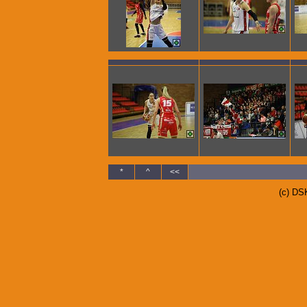
*
^
<<
(c) DS