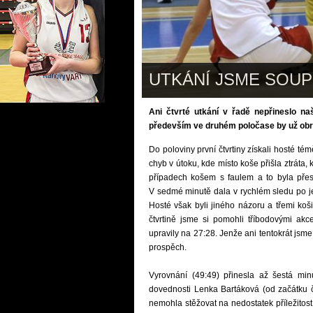
UTKÁNÍ JSME SOUP
Ani čtvrté utkání v řadě nepřineslo na
především ve druhém poločase by už obra
Do poloviny první čtvrtiny získali hosté té
chyb v útoku, kde místo koše přišla ztráta
případech košem s faulem a to byla přesn
V sedmé minutě dala v rychlém sledu po je
Hosté však byli jiného názoru a třemi koši 
čtvrtině jsme si pomohli tříbodovými akc
upravily na 27:28. Jenže ani tentokrát jsm
prospěch.
Vyrovnání (49:49) přinesla až šestá minut
dovednosti Lenka Bartáková (od začátku čt
nemohla stěžovat na nedostatek příležitost