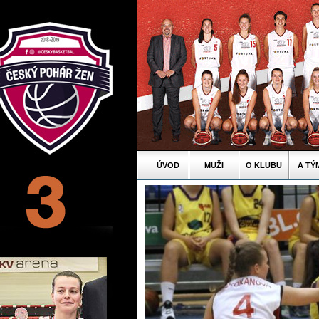
ÚVOD
MUŽI
O KLUBU
A TÝ