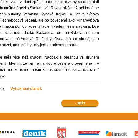
útoku vzali vedení zpět, ale do konce čtvrtiny se odpoutali
ala mrštná Anežka Skokanová. Rozdíl nižší než pět bodů se
etiminutovky. Veronika Rybová trojkou a Lenka Šípová
 jednobodové vedení, ale po povedené akci Minarovičová
ná hráčka pomocí koše s faulem vedení ještě navýšila. Dvě
ale dala jednu trojku Skokanová, druhou Rybová a rázem
darovalo koš Vorlové. Další chybička a ztráta místo nájezdu
uly házel, nám přichystaly jednobodovou prohru.
 jsme měli více než dvacet. Naopak s obranou ve druhém
ený. Myslím, že tým je na dobré cestě a úroveň jeho hry
 mrzí mě, že jsme dnešní zápas soupeři doslova darovali,“
rucz.
56x
Vytisknout článek
« ZPĚT