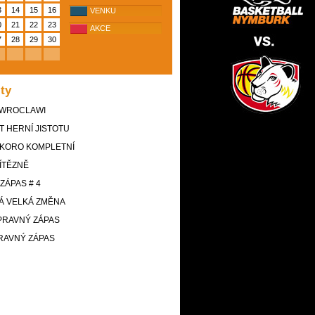
3
14
15
16
VENKU
0
21
22
23
AKCE
7
28
29
30
ity
 WROCLAWI
T HERNÍ JISTOTU
SKORO KOMPLETNÍ
ÍTĚZNĚ
ZÁPAS # 4
Á VELKÁ ZMĚNA
PRAVNÝ ZÁPAS
RAVNÝ ZÁPAS