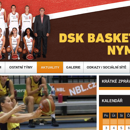
M
OSTATNÍ TÝMY
AKTUALITY
GALERIE
ODKAZY / SOCIÁLNÍ SÍTĚ
KRÁTKÉ ZPRÁ
KALENDÁŘ
Po
Út
St
Č
3
4
5
6