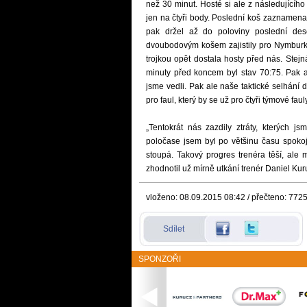
než 30 minut. Hosté si ale z následujícího 
jen na čtyři body. Poslední koš zaznamen
pak držel až do poloviny poslední des
dvoubodovým košem zajistily pro Nymburk
trojkou opět dostala hosty před nás. Stej
minuty před koncem byl stav 70:75. Pak 
jsme vedli. Pak ale naše taktické selhání 
pro faul, který by se už pro čtyři týmové fa
„Tentokrát nás zazdily ztráty, kterých
poločase jsem byl po většinu času spokoj
stoupá. Takový progres trenéra těší, ale
zhodnotil už mírně utkání trenér Daniel Ku
vloženo: 08.09.2015 08:42 / přečteno: 772
Sdílet
SPONZOŘI