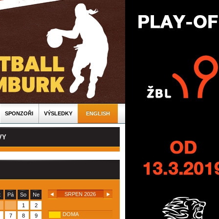
SPONZOŘI
VÝSLEDKY
ENGLISH
VY
SRPEN 2026
t
Pá
So
Ne
1
2
DOMA
7
8
9