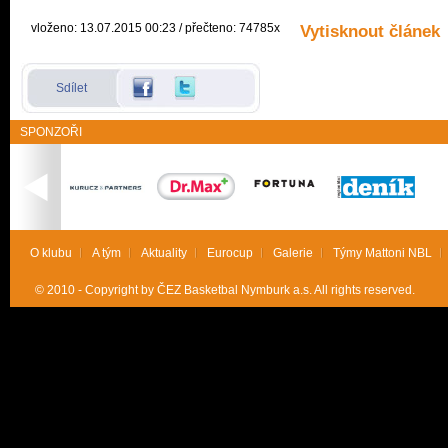
vloženo: 13.07.2015 00:23 / přečteno: 74785x
Vytisknout článek
Sdílet
SPONZOŘI
O klubu
A tým
Aktuality
Eurocup
Galerie
Týmy Mattoni NBL
© 2010 - Copyright by ČEZ Basketbal Nymburk a.s. All rights reserved.