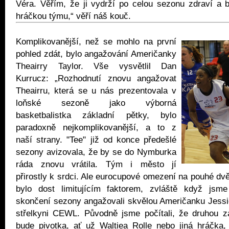
Véra. Věřím, že ji vydrží po celou sezonu zdraví a 
hráčkou týmu,“ věří náš kouč.
Komplikovanější, než se mohlo na první
pohled zdát, bylo angažování Američanky
Theairry Taylor. Vše vysvětlil Dan
Kurrucz: „Rozhodnutí znovu angažovat
Theairru, která se u nás prezentovala v
loňské sezoně jako výborná
basketbalistka základní pětky, bylo
paradoxně nejkomplikovanější, a to z
naší strany. "Tee" již od konce předešlé
sezony avizovala, že by se do Nymburka
ráda znovu vrátila. Tým i město jí
přirostly k srdci. Ale eurocupové omezení na pouhé dv
bylo dost limitujícím faktorem, zvláště když jsm
skončení sezony angažovali skvělou Američanku Jessic
střelkyni CEWL. Původně jsme počítali, že druhou 
bude pivotka, ať už Waltiea Rolle nebo jiná hráčka,