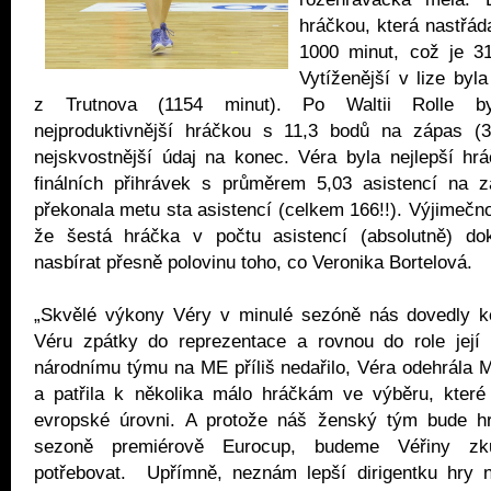
hráčkou, která nastřád
1000 minut, což je 3
Vytíženější v lize byl
z Trutnova (1154 minut). Po Waltii Rolle b
nejproduktivnější hráčkou s 11,3 bodů na zápas (
nejskvostnější údaj na konec. Véra byla nejlepší hr
finálních přihrávek s průměrem 5,03 asistencí na z
překonala metu sta asistencí (celkem 166!!). Výjimečnos
že šestá hráčka v počtu asistencí (absolutně) do
nasbírat přesně polovinu toho, co Veronika Bortelová.
„Skvělé výkony Véry v minulé sezóně nás dovedly ke
Véru zpátky do reprezentace a rovnou do role její 
národnímu týmu na ME příliš nedařilo, Véra odehrála M
a patřila k několika málo hráčkám ve výběru, které
evropské úrovni. A protože náš ženský tým bude hr
sezoně premiérově Eurocup, budeme Véřiny zku
potřebovat. Upřímně, neznám lepší dirigentku hry 