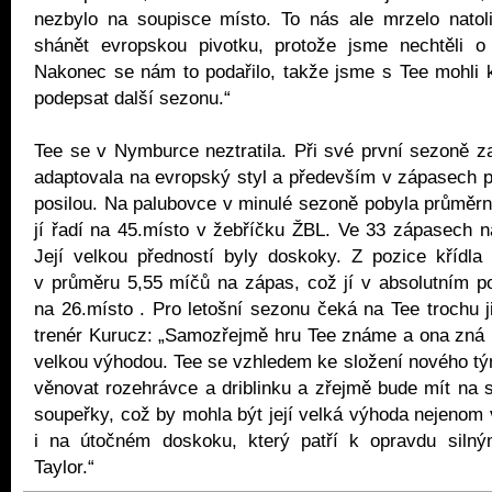
nezbylo na soupisce místo. To nás ale mrzelo natoli
shánět evropskou pivotku, protože jsme nechtěli o s
Nakonec se nám to podařilo, takže jsme s Tee mohli k r
podepsat další sezonu.“
Tee se v Nymburce neztratila. Při své první sezoně 
adaptovala na evropský styl a především v zápasech pl
posilou. Na palubovce v minulé sezoně pobyla průměrn
jí řadí na 45.místo v žebříčku ŽBL. Ve 33 zápasech na
Její velkou předností byly doskoky. Z pozice křídla
v průměru 5,55 míčů na zápas, což jí v absolutním po
na 26.místo . Pro letošní sezonu čeká na Tee trochu j
trenér Kurucz: „Samozřejmě hru Tee známe a ona zná 
velkou výhodou. Tee se vzhledem ke složení nového t
věnovat rozehrávce a driblinku a zřejmě bude mít na 
soupeřky, což by mohla být její velká výhoda nejenom v
i na útočném doskoku, který patří k opravdu siln
Taylor.“