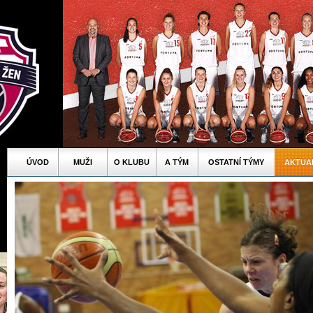
ÚVOD
MUŽI
O KLUBU
A TÝM
OSTATNÍ TÝMY
AKTUA