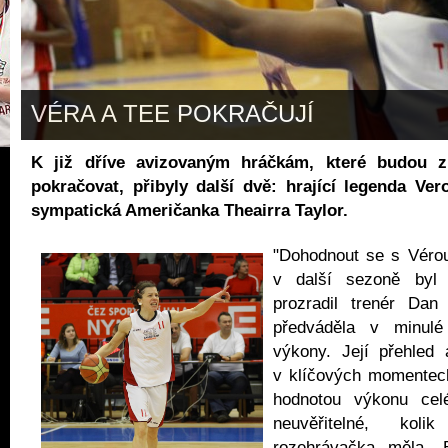
VÉRA A TEE POKRAČUJÍ
K již dříve avizovaným hráčkám, které budou z
pokračovat, přibyly další dvě: hrající legenda Ver
sympatická Američanka Theairra Taylor.
"Dohodnout se s Vérou
v další sezoně byl n
prozradil trenér Dan
předváděla v minul
výkony. Její přehled 
v klíčových momentec
hodnotou výkonu ce
neuvěřitelné, kol
rozehrávačka měla. B