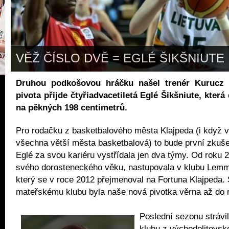
VĚŽ ČÍSLO DVĚ = EGLÉ ŠIKŠNIUTE
Druhou podkošovou hráčku našel trenér Kurucz 
pivota přijde čtyřiadvacetiletá Eglé Šikšniute, která
na pěkných 198 centimetrů.
Pro rodačku z basketbalového města Klajpeda (i když v 
všechna větší města basketbalová) to bude první zkuš
Eglé za svou kariéru vystřídala jen dva týmy. Od roku 
svého dorosteneckého věku, nastupovala v klubu Lemm
který se v roce 2012 přejmenoval na Fortuna Klajpeda
mateřskému klubu byla naše nová pivotka věrna až do 
Poslední sezonu strávi
klubu z východolitevs