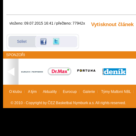
vloženo: 09.07.2015 16:41 / přečteno: 77942x
Vytisknout článek
Sdílet
SPONZOŘI
O klubu
A tým
Aktuality
Eurocup
Galerie
Týmy Mattoni NBL
© 2010 - Copyright by ČEZ Basketbal Nymburk a.s. All rights reserved.