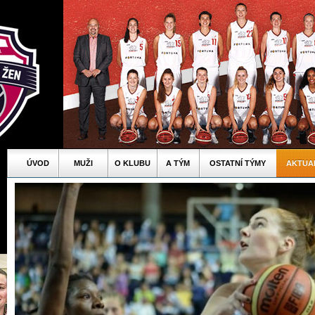
ÚVOD
MUŽI
O KLUBU
A TÝM
OSTATNÍ TÝMY
AKTUA