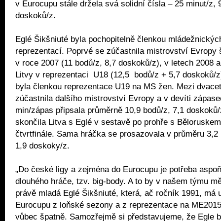
v Eurocupu stále držela svá solidní čísla – 25 minut/z, 
doskoků/z.
Eglé Šikšniuté byla pochopitelně členkou mládežnickýc
reprezentací. Poprvé se zúčastnila mistrovství Evropy 
v roce 2007 (11 bodů/z, 8,7 doskoků/z), v letech 2008 a
Litvy v reprezentaci U18 (12,5 bodů/z + 5,7 doskoků/z
byla členkou reprezentace U19 na MS žen. Mezi dvacet
zúčastnila dalšího mistrovství Evropy a v devíti zápase
min/zápas připsala průměrně 10,9 bodů/z, 7,1 doskoků
skončila Litva s Eglé v sestavě po prohře s Běloruskem
čtvrtfinále. Sama hráčka se prosazovala v průměru 3,2
1,9 doskoky/z.
„Do české ligy a zejména do Eurocupu je potřeba aspo
dlouhého hráče, tzv. big-body. A to by v našem týmu m
právě mladá Eglé Šikšniuté, která, ač ročník 1991, má 
Eurocupu z loňské sezony a z reprezentace na ME2015.
vůbec špatně. Samozřejmě si představujeme, že Egle 