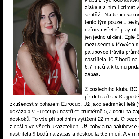
získala s ním i primát 
soutěži. Na konci sezon
tento tým pouze Litevk
ročníku včetně play-of
jen jedno utkání. Eglé Š
mezi sedm klíčových h
palubovce trávila prům
nastřílela 10,7 bodů na
6,7 míčů a k tomu přida
zápas.
Z posledního klubu BC 
předchozího v Klajpedě
zkušenost s pohárem Eurocup. Už jako sedmnáctiletá (
dokázala v Eurocupu nastřílet průměrně 5,7 bodů na zá
doskoků. To vše při solidním vytížení 22 minut. O sezo
zlepšila ve všech ukazatelích. Už pobyla na palubovce 
nastřílela 9 bodů na zápas a doskočila 6,5 míčů. A v mi