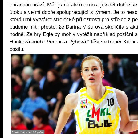
obrannou hrází. Měli jsme ale možnost ji vidět dobře se 
útoku a velmi dobře spolupracující s týmem. Je to nes
která umí vytvářet střelecké příležitosti pro střelce z p
budeme mít i přesto, že Darina Mišurová skončila s aktiv
hodně. Ze hry Egle by mohly vytěžit například poziční s
Huňková anebo Veronika Rybová,“ těší se trenér Kuruc
posilu.