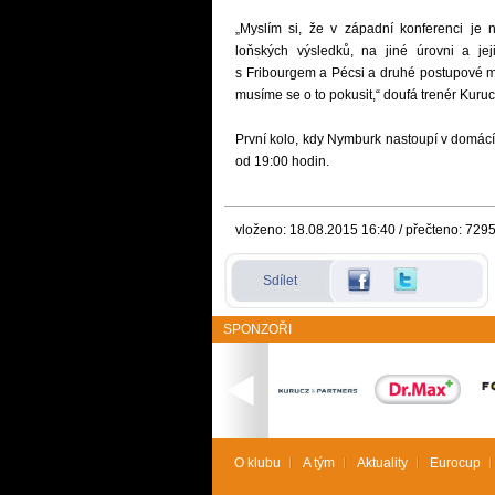
„Myslím si, že v západní konferenci je 
loňských výsledků, na jiné úrovni a j
s Fribourgem a Pécsi a druhé postupové m
musíme se o to pokusit,“ doufá trenér Kur
První kolo, kdy Nymburk nastoupí v domácí
od 19:00 hodin.
vloženo: 18.08.2015 16:40 / přečteno: 729
Sdílet
SPONZOŘI
O klubu
A tým
Aktuality
Eurocup