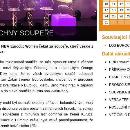
10
11
12
1
17
18
19
2
24
25
26
2
31
CHNY SOUPEŘE
Související 
LOS EURO
FIBA Eurocup Women čekat za soupeře, který vzejde z
ka.
Další aktual
ím rozlosování soutěže se měl Nymburk utkat s vítězem
PŘÍPRAVNÝ
ace mezi švýcarským Fribourgem a holandským Orange
PŘÍPRAVA 
. Díky tomu, že ze všech evropských soutěží odstoupil
BASKET NY
 tým Žabin trenéra Bobrovského, chyběl by v Eurocupu
PROBOJUJE 
z kvalifikace o Euroligu, kterou Brno mělo hrát. V západní
a do hlavní soutěže pustilo oba kvalifikanty.
SOUPISKA 
VÉRA A TEE
y mohl být do naší skupiny přiřazen holandský tým, který
POSLEDNÍ I
a disponuje větším počtem zahraničních hráček, má solidní
i soutěžemi z minulých let,“ domnívá se trenér Kurucz.
VĚŽ ČÍSLO 
fikace o Eurocup hrála, byla velká pravděpodobnost, že
 země helvétského kříže.