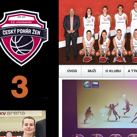
ÚVOD
MUŽI
O KLUBU
A TÝ