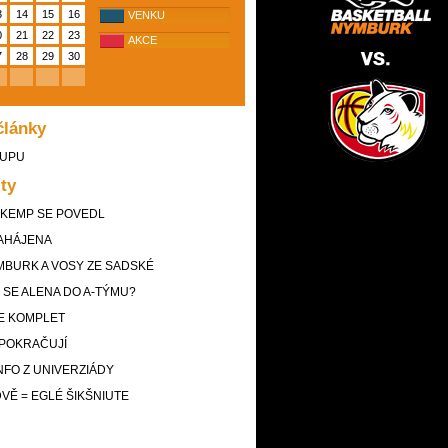
3
14
15
16
VENKU
0
21
22
23
AKCE
7
28
29
30
články
CUPU
ity
 KEMP SE POVEDL
ZAHÁJENA
MBURK A VOSY ZE SADSKÉ
SE ALENA DO A-TÝMU?
JE KOMPLET
 POKRAČUJÍ
NFO Z UNIVERZIÁDY
DVĚ = EGLÉ ŠIKŠNIUTE