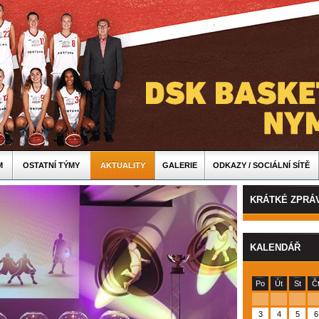
M
OSTATNÍ TÝMY
AKTUALITY
GALERIE
ODKAZY / SOCIÁLNÍ SÍTĚ
KRÁTKÉ ZPRÁ
KALENDÁŘ
Po
Út
St
Č
3
4
5
6