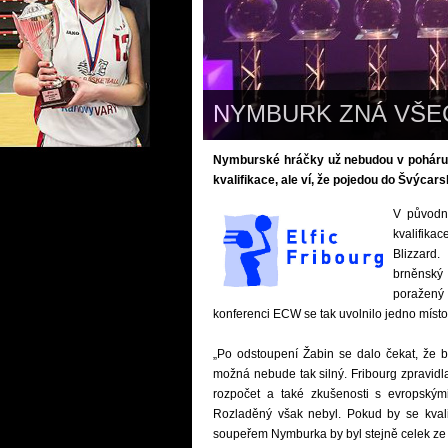
NYMBURK ZNÁ VŠE
Nymburské hráčky už nebudou v poháru 
kvalifikace, ale ví, že pojedou do Švýcars
V původn
kvalifik
Blizzard
brněnský
poražený 
konferenci ECW se tak uvolnilo jedno místo 
„Po odstoupení Žabin se dalo čekat, že b
možná nebude tak silný. Fribourg zpravidl
rozpočet a také zkušenosti s evropským
Rozladěný však nebyl. Pokud by se kvali
soupeřem Nymburka by byl stejně celek ze