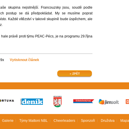
naše skupina nejsilnější. Francouzsky jsou, soudě podle
ejich postup se dá předpokládat. My se musíme poprat
ísto. Každé vítězství v takové skupině bude úspěchem, ale
ucz.
 hale právě proti týmu PEAC-Pécs, je na programu 29.října
59x
Vytisknout článek
« ZPĚT
Galerie
Týmy Mattoni NBL
Cheerleaders
Sponzoři
Družstva
Mapa