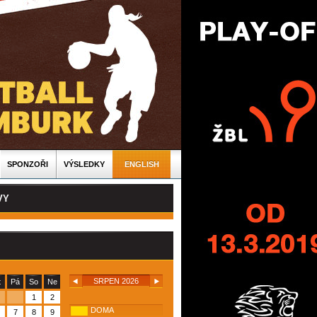
SPONZOŘI
VÝSLEDKY
ENGLISH
VY
SRPEN 2026
t
Pá
So
Ne
1
2
DOMA
7
8
9