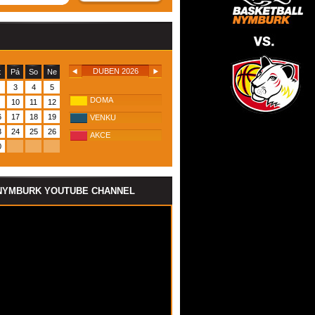
DUBEN 2026
t
Pá
So
Ne
3
4
5
DOMA
10
11
12
6
17
18
19
VENKU
3
24
25
26
AKCE
0
NYMBURK YOUTUBE CHANNEL