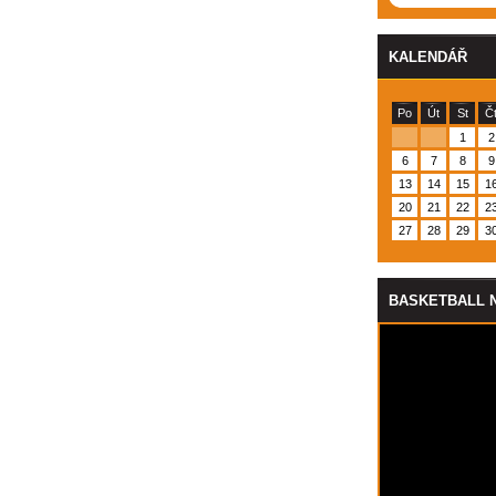
KALENDÁŘ
Po
Út
St
Č
1
2
6
7
8
9
13
14
15
1
20
21
22
2
27
28
29
3
BASKETBALL 