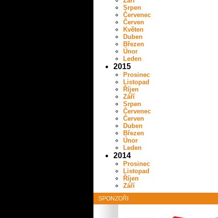
Září
Srpen
Červenec
Červen
Květen
Duben
Březen
Únor
Leden
2015
Prosinec
Listopad
Říjen
Září
Srpen
Červenec
Červen
Duben
Březen
Únor
Leden
2014
Prosinec
Listopad
Říjen
Září
SPONZOŘI