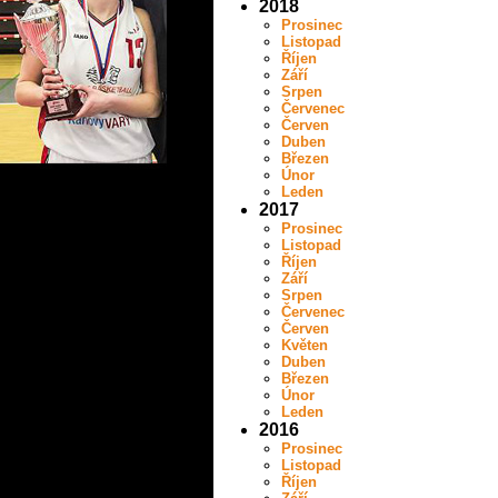
2018
Prosinec
Listopad
Říjen
Září
Srpen
Červenec
Červen
Duben
Březen
Únor
Leden
2017
Prosinec
Listopad
Říjen
Září
Srpen
Červenec
Červen
Květen
Duben
Březen
Únor
Leden
2016
Prosinec
Listopad
Říjen