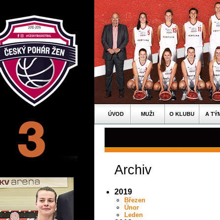
ÚVOD
MUŽI
O KLUBU
A TÝ
Archiv
2019
Březen
Únor
Leden