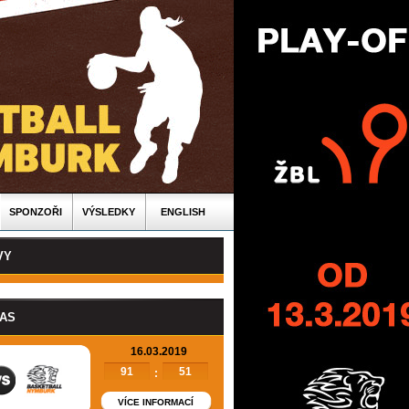
SPONZOŘI
VÝSLEDKY
ENGLISH
VY
PAS
16.03.2019
91
51
:
VÍCE INFORMACÍ