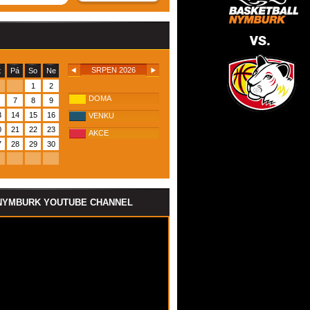
SRPEN 2026
t
Pá
So
Ne
1
2
DOMA
7
8
9
3
14
15
16
VENKU
0
21
22
23
AKCE
7
28
29
30
NYMBURK YOUTUBE CHANNEL