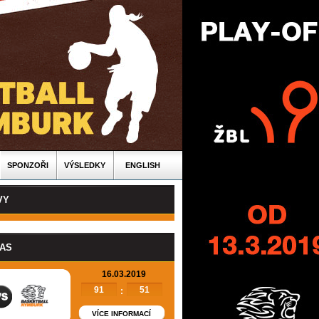
SPONZOŘI
VÝSLEDKY
ENGLISH
VY
PAS
16.03.2019
91
51
:
VÍCE INFORMACÍ