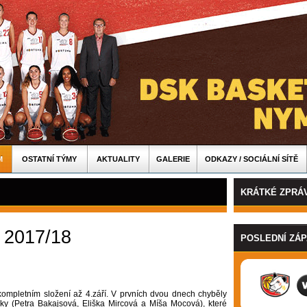
M
OSTATNÍ TÝMY
AKTUALITY
GALERIE
ODKAZY / SOCIÁLNÍ SÍTĚ
KRÁTKÉ ZPRÁ
 2017/18
POSLEDNÍ ZÁ
kompletním složení až 4.září. V prvních dvou dnech chyběly
šky (Petra Bakajsová, Eliška Mircová a Míša Mocová), které