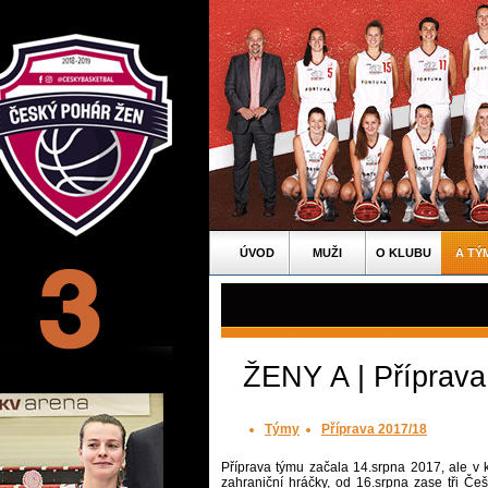
ÚVOD
MUŽI
O KLUBU
A TÝ
ŽENY A | Příprava
Týmy
Příprava 2017/18
Příprava týmu začala 14.srpna 2017, ale v 
zahraniční hráčky, od 16.srpna zase tři Če