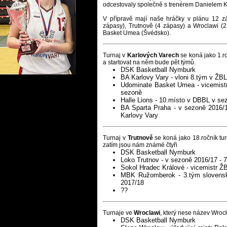
odcestovaly společně s trenérem Danielem 
V přípravě mají naše hráčky v plánu 12 zá
zápasy), Trutnově (4 zápasy) a Wroclawi (
Basket Umea (Švédsko).
Turnaj v
Karlových Varech
se koná jako
1.r
a startovat na něm bude pět týmů.
DSK Basketball Nymburk
BA Karlovy Vary - vloni 8.tým v ŽBL
Udominate Basket Umea - vicemistr
sezoně
Halle Lions - 10.místo v DBBL v se
BA Sparta Praha - v sezoně 2016/1
Karlovy Vary
Turnaj v
Trutnově
se koná jako 18.ročník tu
zatím jsou nám známé čtyři
DSK Basketball Nymburk
Loko Trutnov - v sezoně 2016/17 - 
Sokol Hradec Králové - vicemistr Ž
MBK Ružomberok - 3.tým slovensk
2017/18
??
Turnaje ve
Wroclawi
, který nese název
Wrocł
DSK Basketball Nymburk