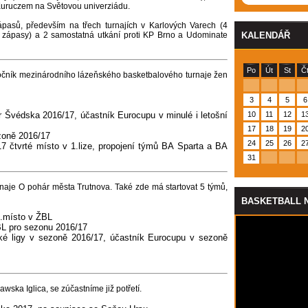
Kuruczem na Světovou univerziádu.
pasů, především na třech turnajích v Karlových Varech (4
2 zápasy) a 2 samostatná utkání proti KP Brno a Udominate
KALENDÁŘ
Po
Út
St
Č
očník mezinárodního lázeňského basketbalového turnaje žen
3
4
5
6
 Švédska 2016/17, účastník Eurocupu v minulé i letošní
10
11
12
1
17
18
19
2
zoně 2016/17
24
25
26
2
7 čtvrté místo v 1.lize, propojení týmů BA Sparta a BA
31
rnaje O pohár města Trutnova. Také zde má startovat 5 týmů,
BASKETBALL 
7.místo v ŽBL
BL pro sezonu 2016/17
é ligy v sezoně 2016/17, účastník Eurocupu v sezoně
awska Iglica, se zúčastníme již potřetí.