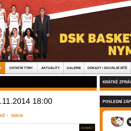
M
OSTATNÍ TÝMY
AKTUALITY
GALERIE
ODKAZY / SOCIÁLNÍ SÍTĚ
KRÁTKÉ ZPRÁ
.11.2014 18:00
POSLEDNÍ ZÁ
tář
Galerie
DOMÁCÍ