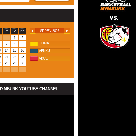
SRPEN 2026
t
Pá
So
Ne
1
2
DOMA
7
8
9
3
14
15
16
VENKU
0
21
22
23
AKCE
7
28
29
30
NYMBURK YOUTUBE CHANNEL