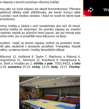
ce objevily v prvním poločase všechny hráčky.
nou jako na úvod zápasu byl stejně koncentrovaný. Převaha
šnost střelby sobě přibližovala, ale trenér Kurucz stále
s poslal i ryze českou sestavu. I když se rozdíl ve skóre nijak
d kontrolou.
chny hráčky a žádná z nich neodehrála více než 26 minut.
 všechny hráčky ke skórování. Do prvního zápasu po zranění
malinko nejistá po půlroční herní pauze, ale její minuty byly
očila míče, jen si propříště musí dát pozor na fauly.
zitivní. I když se termín zápasu změnil na poslední chvíli,
cítit jako skutečně v domácím prostředí. Trumpetka, hlasité
éra, za kterou trenér i hráčky fanouškům děkují.
Mišurová 12, Huňková 9, Taylor 7, Rejchová a Rybová 4,
inarovičová 21, Simmons 11, Kracíková 8, Harapesová 6,
, Šerič a Vrsaljko po 2,
střelba z pole
: 70/31:64/22,
z toho
42:42,
asistence
25:10,
ztráty
: 14:25,
fauly
: 23:27,
čtvrtiny
: