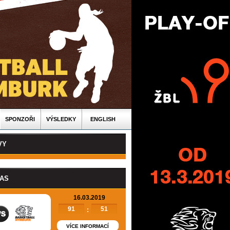
SPONZOŘI
VÝSLEDKY
ENGLISH
VY
PAS
16.03.2019
91
51
:
VÍCE INFORMACÍ