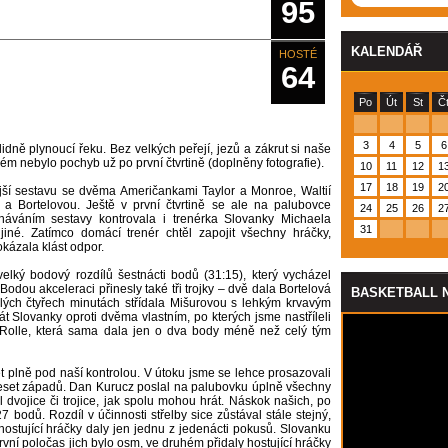
95
KALENDÁŘ
HOSTÉ
64
Po
Út
St
Č
3
4
5
6
ně plynoucí řeku. Bez velkých peřejí, jezů a zákrut si naše
ém nebylo pochyb už po první čtvrtině (doplněny fotografie).
10
11
12
1
17
18
19
2
jší sestavu se dvěma Američankami Taylor a Monroe, Waltií
a Bortelovou. Ještě v první čtvrtině se ale na palubovce
24
25
26
2
háváním sestavy kontrovala i trenérka Slovanky Michaela
31
né. Zatímco domácí trenér chtěl zapojit všechny hráčky,
okázala klást odpor.
elký bodový rozdílů šestnácti bodů (31:15), který vycházel
 Bodou akceleraci přinesly také tři trojky – dvě dala Bortelová
BASKETBALL 
lých čtyřech minutách střídala Mišurovou s lehkým krvavým
át Slovanky oproti dvěma vlastním, po kterých jsme nastříleli
a Rolle, která sama dala jen o dva body méně než celý tým
t plně pod naší kontrolou. V útoku jsme se lehce prosazovali
eset západů. Dan Kurucz poslal na palubovku úplně všechny
l dvojice či trojice, jak spolu mohou hrát. Náskok našich, po
 bodů. Rozdíl v účinnosti střelby sice zůstával stále stejný,
hostující hráčky daly jen jednu z jedenácti pokusů. Slovanku
vní poločas jich bylo osm, ve druhém přidaly hostující hráčky