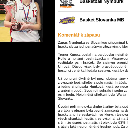
Basketball Nymburk
Basket Slovanka MB
Komentář k zápasu
Zápas Nymburka se Slovankou připomínal klid
hráčky šly za jednoznačným vítězstvím, o kter
Trenér Kurucz poslal na palubovku nejsilně
Rolle a hbitými rozehrávačkami Mišurovou 
vystřídalo osm hráček. Se stejným promíc
Uhrová. Důvod však byly pravděpodobně ji
hostující trenérka hledala sestavu, která by d
Už po první čtvrtině byl mezi oběma týmy v
z výrazně lepší střelby z pole našich hráček.
a jednu si připsala Huňková, která po nece
zraněním obočí. Svou roli sehrálo i sedm ztr
osm bodů. Nejpilnější střelkyní byla Walti
Slovanky.
Úvodní pětiminutovka druhé čtvrtiny byla opě
a vrátka v obraně byla pevně zamčená na d
hráčky a to i v sestavách, ve kterých testova
všech stránkách lepších, se vyšplhal až na 27
s tím, že úspěšnost našich trojek byla 63%, 
srážely také neproměněné trestné hody. Za pr