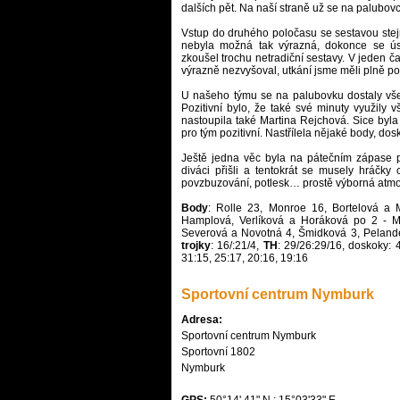
dalších pět. Na naší straně už se na palubov
Vstup do druhého poločasu se sestavou stej
nebyla možná tak výrazná, dokonce se úspě
zkoušel trochu netradiční sestavy. V jeden ča
výrazně nezvyšoval, utkání jsme měli plně po
U našeho týmu se na palubovku dostaly vše
Pozitivní bylo, že také své minuty využily
nastoupila také Martina Rejchová. Sice byla 
pro tým pozitivní. Nastřílela nějaké body, dosk
Ještě jedna věc byla na pátečním zápase po
diváci přišli a tentokrát se musely hráčky 
povzbuzování, potlesk… prostě výborná atmosf
Body
: Rolle 23, Monroe 16, Bortelová a 
Hamplová, Verlíková a Horáková po 2 - M
Severová a Novotná 4, Šmidková 3, Pelander
trojky
: 16/:21/4,
TH
: 29/26:29/16, doskoky: 
31:15, 25:17, 20:16, 19:16
Sportovní centrum Nymburk
Adresa:
Sportovní centrum Nymburk

Sportovní 1802

Nymburk