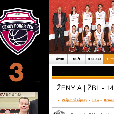
ÚVOD
MUŽI
O KLUBU
A TÝ
ŽENY A | ŽBL - 14
Vzájemné zápasy
Hala
Komen