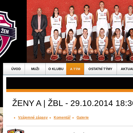
ÚVOD
MUŽI
O KLUBU
A TÝM
OSTATNÍ TÝMY
AKTUA
ŽENY A | ŽBL - 29.10.2014 18:3
Vzájemné zápasy
Komentář
Galerie