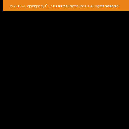
© 2010 - Copyright by ČEZ Basketbal Nymburk a.s. All rights reserved.