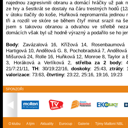
najednou zagresivnili obranu a domácí hráčky už pak n
ze hry a šestkrát se dostaly na čáru trestných hodů (1
v útoku tlačily do koše, Huňková nepromarnila jedinou 
tři a rozdíl ve skóre se během čtyř minut srazil na š
jsem s takovou obranou a odvahou ve střelbě neza
domácích však byl už hodně výrazný a podařilo se ho jen
Body
: Zavázalová 16, Křížová 14, Rosenbaumová 
Hartigová 10, Andělová G. 8, Pochobradská 7, Andělová 
Mišurová 24, Rolle 16, Huňková 12, Monroe 8, Taylor a 
3, Horáková a Verlíková 2,
střelba za 2 body:
4
21/7:21/11,
TH
: 30/19:22/16,
doskoky
: 25:43,
ztráty
: 
valorizace
: 73:63,
čtvrtiny
: 23:22, 25:16, 19:16, 19:23
SPONZOŘI
O klubu
A tým
Aktuality
Eurocup
Galerie
Týmy Mattoni NBL