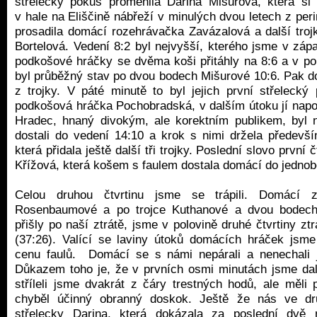
střelecký pokus proměnila Darina Mišurová, která si
v hale na Eliščině nábřeží v minulých dvou letech z peri
prosadila domácí rozehrávačka Zavázalová a další troj
Bortelová. Vedení 8:2 byl nejvyšší, kterého jsme v záp
podkošové hráčky se dvěma koši přitáhly na 8:6 a v pol
byl průběžný stav po dvou bodech Mišurové 10:6. Pak do
z trojky. V páté minutě to byl jejich první střelecký 
podkošová hráčka Pochobradská, v dalším útoku jí napo
Hradec, hnaný divokým, ale korektním publikem, byl 
dostali do vedení 14:10 a krok s nimi držela předevš
která přidala ještě další tři trojky. Poslední slovo první
Křížová, která košem s faulem dostala domácí do jedno
Celou druhou čtvrtinu jsme se trápili. Domácí 
Rosenbaumové a po trojce Kuthanové a dvou bodech
přišly po naší ztrátě, jsme v polovině druhé čtvrtiny zt
(37:26). Valící se laviny útoků domácích hráček jsme
cenu faulů. Domácí se s námi nepárali a nenechali j
Důkazem toho je, že v prvních osmi minutách jsme dali
stříleli jsme dvakrát z čáry trestných hodů, ale měli 
chyběl účinný obranný doskok. Ještě že nás ve dru
střelecky Darina, která dokázala za poslední dvě