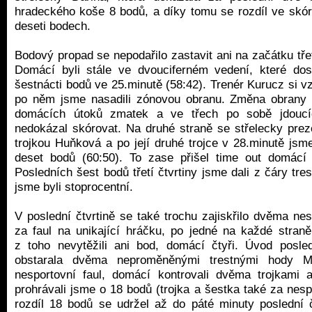
hradeckého koše 8 bodů, a díky tomu se rozdíl ve skór
deseti bodech.
Bodový propad se nepodařilo zastavit ani na začátku tře
Domácí byli stále ve dvouciferném vedení, které dos
šestnácti bodů ve 25.minutě (58:42). Trenér Kurucz si 
po něm jsme nasadili zónovou obranu. Změna obrany n
domácích útoků zmatek a ve třech po sobě jdoucí
nedokázal skórovat. Na druhé straně se střelecky prez
trojkou Huňková a po její druhé trojce v 28.minutě jsme
deset bodů (60:50). To zase přišel time out domácí 
Posledních šest bodů třetí čtvrtiny jsme dali z čáry tre
jsme byli stoprocentní.
V poslední čtvrtině se také trochu zajiskřilo dvěma ne
za faul na unikající hráčku, po jedné na každé stra
z toho nevytěžili ani bod, domácí čtyři. Úvod posle
obstarala dvěma neproměněnými trestnými hody M
nesportovní faul, domácí kontrovali dvěma trojkami 
prohrávali jsme o 18 bodů (trojka a šestka také za nespo
rozdíl 18 bodů se udržel až do páté minuty poslední 