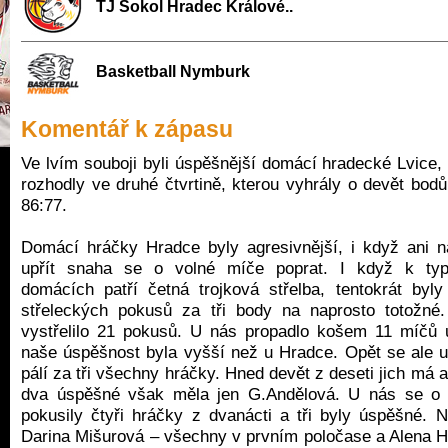
TJ Sokol Hradec Králové..
Basketball Nymburk
Komentář k zápasu
Ve lvím souboji byli úspěšnější domácí hradecké Lvice,
rozhodly ve druhé čtvrtině, kterou vyhrály o devět bod
86:77.
Domácí hráčky Hradce byly agresivnější, i když ani 
upřít snaha se o volné míče poprat. I když k typ
domácích patří četná trojková střelba, tentokrát by
střeleckých pokusů za tři body na naprosto totožné
vystřelilo 21 pokusů. U nás propadlo košem 11 míčů 
naše úspěšnost byla vyšší než u Hradce. Opět se ale u
pálí za tři všechny hráčky. Hned devět z deseti jich má 
dva úspěšné však měla jen G.Andělová. U nás se o s
pokusily čtyři hráčky z dvanácti a tři byly úspěšné. N
Darina Mišurová – všechny v prvním poločase a Alena 