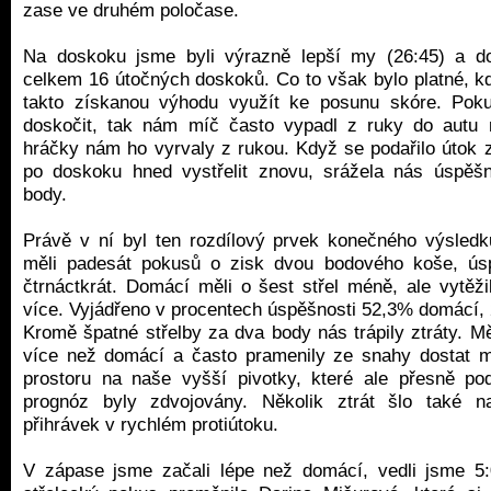
zase ve druhém poločase.
Na doskoku jsme byli výrazně lepší my (26:45) a do
celkem 16 útočných doskoků. Co to však bylo platné, k
takto získanou výhodu využít ke posunu skóre. Pok
doskočit, tak nám míč často vypadl z ruky do autu
hráčky nám ho vyrvaly z rukou. Když se podařilo útok 
po doskoku hned vystřelit znovu, srážela nás úspěšn
body.
Právě v ní byl ten rozdílový prvek konečného výsledk
měli padesát pokusů o zisk dvou bodového koše, úsp
čtrnáctkrát. Domácí měli o šest střel méně, ale vytěži
více. Vyjádřeno v procentech úspěšnosti 52,3% domácí,
Kromě špatné střelby za dva body nás trápily ztráty. M
více než domácí a často pramenily ze snahy dostat 
prostoru na naše vyšší pivotky, které ale přesně po
prognóz byly zdvojovány. Několik ztrát šlo také 
přihrávek v rychlém protiútoku.
V zápase jsme začali lépe než domácí, vedli jsme 5: