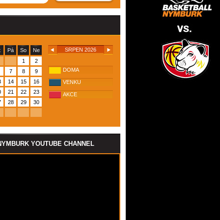
SRPEN 2026
t
Pá
So
Ne
1
2
DOMA
7
8
9
3
14
15
16
VENKU
0
21
22
23
AKCE
7
28
29
30
NYMBURK YOUTUBE CHANNEL