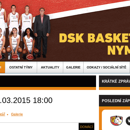
M
OSTATNÍ TÝMY
AKTUALITY
GALERIE
ODKAZY / SOCIÁLNÍ SÍTĚ
KRÁTKÉ ZPRÁ
.03.2015 18:00
POSLEDNÍ ZÁ
tář
Galerie
DOMÁCÍ