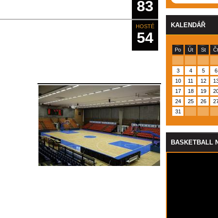
83
KALENDÁŘ
HOSTÉ
54
Po
Út
St
Č
3
4
5
6
10
11
12
1
17
18
19
2
24
25
26
2
31
BASKETBALL 