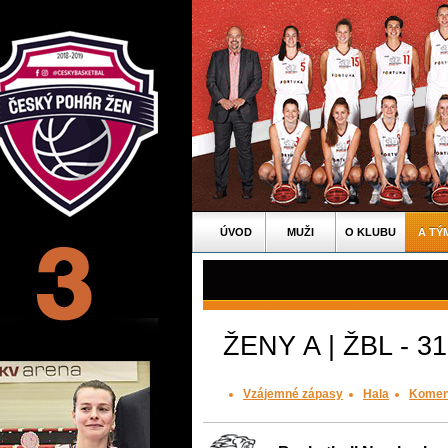
ÚVOD
MUŽI
O KLUBU
A TÝ
ŽENY A | ŽBL - 31
Vzájemné zápasy
Hala
Komen