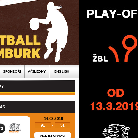
SPONZOŘI
VÝSLEDKY
ENGLISH
VY
PAS
16.03.2019
91
51
:
VÍCE INFORMACÍ