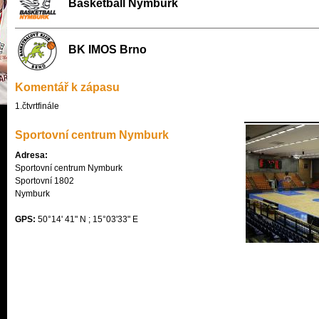
Basketball Nymburk
BK IMOS Brno
Komentář k zápasu
1.čtvrtfinále
Sportovní centrum Nymburk
Adresa:
Sportovní centrum Nymburk

Sportovní 1802

Nymburk
GPS:
50°14' 41" N ; 15°03'33" E