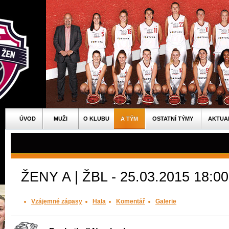
ÚVOD
MUŽI
O KLUBU
A TÝM
OSTATNÍ TÝMY
AKTUA
ŽENY A | ŽBL - 25.03.2015 18:00
Vzájemné zápasy
Hala
Komentář
Galerie