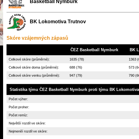
Basketball Nymburk
BK Lokomotiva Trutnov
Skóre vzájemných zápasů
ČEZ Basketball Nymburk
BK L
Celkové skóre (průměrné):
1635 (78)
1363 (
Celkové skóre doma (průměrné):
688 (76)
573 (6
Celkové skóre venku (průměrné):
947 (79)
790 (6
Statistika týmu
ČEZ Basketball Nymburk
proti týmu
BK Lokomotiva
Počet výher:
Počet proher:
Počet remíz:
Největší rozdíl ve skóre:
Nejmeněí rozdíl ve skóre: