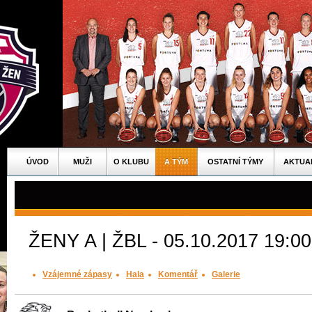
ÚVOD
MUŽI
O KLUBU
A TÝM
OSTATNÍ TÝMY
AKTUA
ŽENY A | ŽBL - 05.10.2017 19:00
Vzájemné zápasy
Hala
Komentář
Galerie