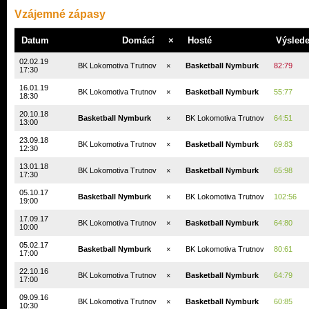
Vzájemné zápasy
Datum
Domácí
×
Hosté
Výsled
02.02.19
BK Lokomotiva Trutnov
×
Basketball Nymburk
82:79
17:30
16.01.19
BK Lokomotiva Trutnov
×
Basketball Nymburk
55:77
18:30
20.10.18
Basketball Nymburk
×
BK Lokomotiva Trutnov
64:51
13:00
23.09.18
BK Lokomotiva Trutnov
×
Basketball Nymburk
69:83
12:30
13.01.18
BK Lokomotiva Trutnov
×
Basketball Nymburk
65:98
17:30
05.10.17
Basketball Nymburk
×
BK Lokomotiva Trutnov
102:56
19:00
17.09.17
BK Lokomotiva Trutnov
×
Basketball Nymburk
64:80
10:00
05.02.17
Basketball Nymburk
×
BK Lokomotiva Trutnov
80:61
17:00
22.10.16
BK Lokomotiva Trutnov
×
Basketball Nymburk
64:79
17:00
09.09.16
BK Lokomotiva Trutnov
×
Basketball Nymburk
60:85
10:30