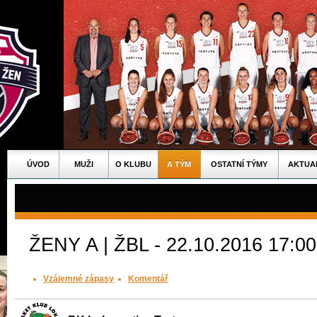
ÚVOD
MUŽI
O KLUBU
A TÝM
OSTATNÍ TÝMY
AKTUA
ŽENY A | ŽBL - 22.10.2016 17:00
Vzájemné zápasy
Komentář