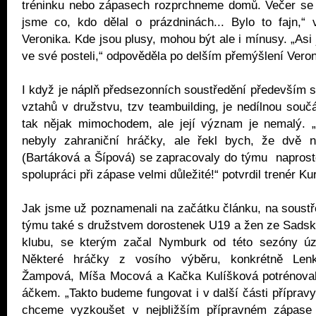
tréninku nebo zápasech rozprchneme domů. Večer se 
jsme co, kdo dělal o prázdninách... Bylo to fajn,“ 
Veronika. Kde jsou plusy, mohou být ale i mínusy. „Asi
ve své posteli,“ odpověděla po delším přemýšlení Vero
I když je náplň předsezonních soustředění především s
vztahů v družstvu, tzv teambuilding, je nedílnou součá
tak nějak mimochodem, ale její význam je nemalý. „
nebyly zahraniční hráčky, ale řekl bych, že dvě 
(Bartáková a Šípová) se zapracovaly do týmu naprosto
spolupráci při zápase velmi důležité!“ potvrdil trenér Ku
Jak jsme už poznamenali na začátku článku, na soustř
týmu také s družstvem dorostenek U19 a žen ze Sadsk
klubu, se kterým začal Nymburk od této sezóny úz
Některé hráčky z vosího výběru, konkrétně Len
Žampová, Míša Mocová a Kačka Kulíšková potrénovaly
áčkem. „Takto budeme fungovat i v další části přípravy
chceme vyzkoušet v nejbližším přípravném zápase p