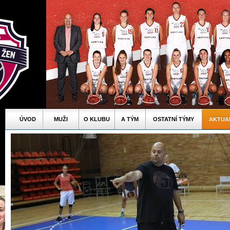
ÚVOD
MUŽI
O KLUBU
A TÝM
OSTATNÍ TÝMY
AKTUA