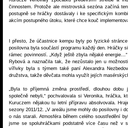
činnostem. Protože ale mistrovská sezóna začíná tent
postupně se hráčky dostávaly i ke specifickým komb
akcím postupného útoku, které chce kouč implementova
I přesto, že účastnice kempu byly po fyzické stránce
posilovna byla součástí programu každý den. Hráčky si 
rámec povinností. „Když ještě zbyla nějaké energie…“
Rybová a naznačila tak, že nezůstalo jen u možnosti
vířivky byla s týmem také paní Alexandra Nezbedová
družstva, takže děvčata mohla využít jejích masér
„Byla to příjemná změna prostředí, dlouhou dobu 
společně nebyli,“ pochvalovala si Veronika, hráčka, k
Kuruczem nějakou tu letní přípravu absolvovala. Hraj
sezony 2011/12. „V areálu jsme mohly do posilovny i do
o nás starali. Atmosféra během celého soustředění byl
jsme se spoluhráčkami podstatně více času než v 