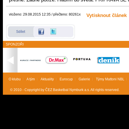
vloženo: 29.08.2015 12:35 / přečteno: 80261x
Vytisknout článek
Sdílet
SPONZOŘI
O klubu
A tým
Aktuality
Eurocup
Galerie
Týmy Mattoni NBL
© 2010 - Copyright by ČEZ Basketbal Nymburk a.s. All rights reserved.