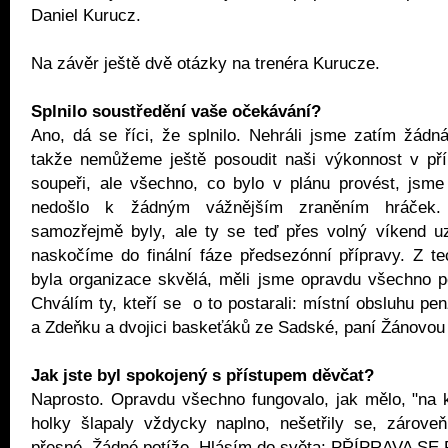
Daniel Kurucz.
Na závěr ještě dvě otázky na trenéra Kurucze.
Splnilo soustředění vaše očekávání?
Ano, dá se říci, že splnilo. Nehráli jsme zatím žádná
takže nemůžeme ještě posoudit naši výkonnost v pří
soupeři, ale všechno, co bylo v plánu provést, jsme
nedošlo k žádným vážnějším zraněním hráček. 
samozřejmě byly, ale ty se teď přes volný víkend uz
naskočíme do finální fáze předsezónní přípravy. Z t
byla organizace skvělá, měli jsme opravdu všechno pe
Chválím ty, kteří se o to postarali: místní obsluhu pe
a Zdeňku a dvojici baskeťáků ze Sadské, paní Žánovou
Jak jste byl spokojený s přístupem děvčat?
Naprosto. Opravdu všechno fungovalo, jak mělo, "na 
holky šlapaly vždycky naplno, nešetřily se, zároveň
přesné. Žádné potíže. Hlásím do světa: PŘÍPRAVA S