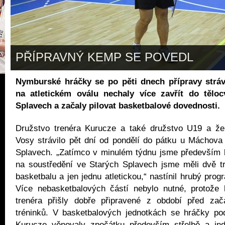
PŘÍPRAVNÝ KEMP SE POVEDL
Nymburské hráčky se po pěti dnech přípravy strá
na atletickém oválu nechaly více zavřít do těloc
Splavech a začaly pilovat basketbalové dovednosti.
Družstvo trenéra Kurucze a také družstvo U19 a ž
Vosy strávilo pět dní od pondělí do pátku u Máchova
Splavech. „Zatímco v minulém týdnu jsme především bě
na soustředění ve Starých Splavech jsme měli dvě tr
basketbalu a jen jednu atletickou,“ nastínil hrubý pro
Více nebasketbalových částí nebylo nutné, protože 
trenéra přišly dobře připravené z období před za
tréninků. V basketbalových jednotkách se hráčky po
Kurucze věnovaly zpočátku především střelbě a ind