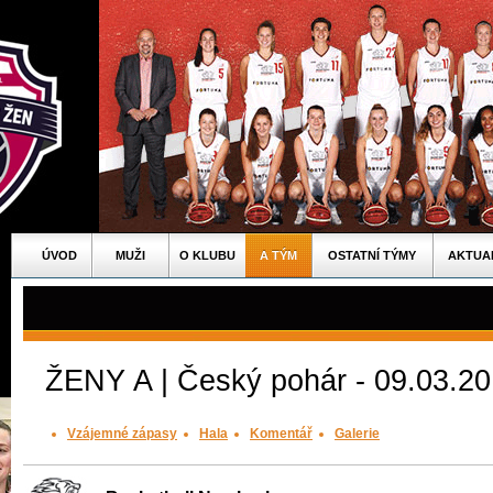
ÚVOD
MUŽI
O KLUBU
A TÝM
OSTATNÍ TÝMY
AKTUA
ŽENY A | Český pohár - 09.03.20
Vzájemné zápasy
Hala
Komentář
Galerie