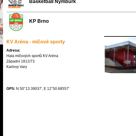
Basketball Nymburk
KP Brno
KV Aréna - míčové sporty
Adresa:
Hala míčových sportů KV Aréna

Západní 1812/73

Karlovy Vary

GPS:
N 50°13.39037', E 12°50.68557'