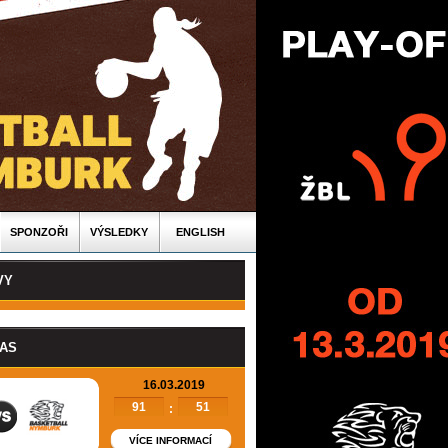
SPONZOŘI
VÝSLEDKY
ENGLISH
VY
PAS
16.03.2019
91
51
:
VÍCE INFORMACÍ