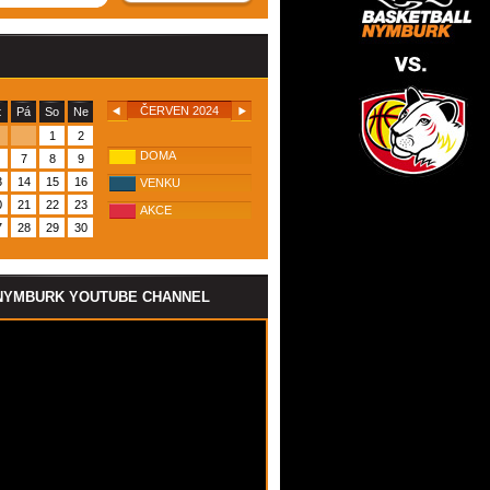
ČERVEN 2024
t
Pá
So
Ne
1
2
DOMA
7
8
9
3
14
15
16
VENKU
0
21
22
23
AKCE
7
28
29
30
NYMBURK YOUTUBE CHANNEL