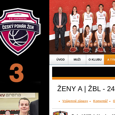
ÚVOD
MUŽI
O KLUBU
A TÝ
ŽENY A | ŽBL - 24
Vzájemné zápasy
Komentář
G