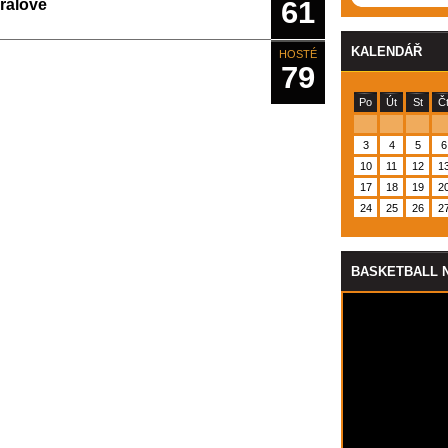
61
Králové
KALENDÁŘ
HOSTÉ
79
Po
Út
St
Č
3
4
5
6
10
11
12
1
17
18
19
2
24
25
26
2
BASKETBALL 