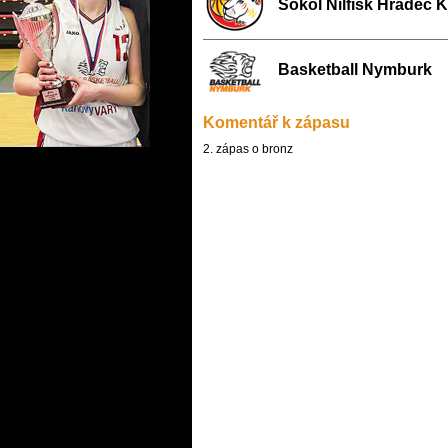
Sokol Nilfisk Hradec 
Basketball Nymburk
Komentář k zápasu
2. zápas o bronz