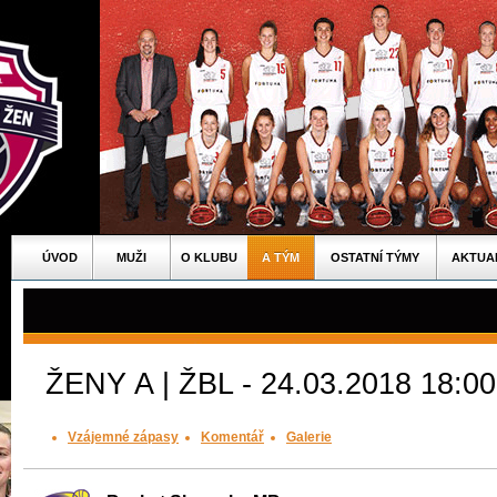
ÚVOD
MUŽI
O KLUBU
A TÝM
OSTATNÍ TÝMY
AKTUA
ŽENY A | ŽBL - 24.03.2018 18:00
Vzájemné zápasy
Komentář
Galerie