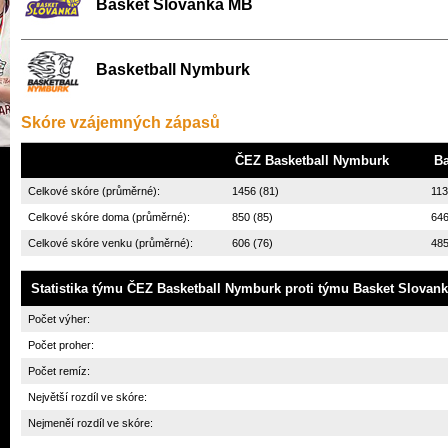
Basket Slovanka MB
Basketball Nymburk
Skóre vzájemných zápasů
ČEZ Basketball Nymburk
Ba
Celkové skóre (průměrné):
1456 (81)
113
Celkové skóre doma (průměrné):
850 (85)
646
Celkové skóre venku (průměrné):
606 (76)
485
Statistika týmu
ČEZ Basketball Nymburk
proti týmu
Basket Slovan
Počet výher:
Počet proher:
Počet remíz:
Největší rozdíl ve skóre:
Nejmeněí rozdíl ve skóre: