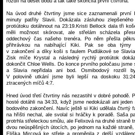
rozdíl na deset bodů a tak také skončila první čtvrtina.
Na úvod druhé čtvrtiny jsme sice zaznamenali první b
minuty patřily Slavii. Dokázala zásluhou zlepšeného
protiútoku dotáhnout na 23:19.Kristi Bellock dala tři ko
měli možnost skórovat, ale střelám scházela přes
oddechový čas našeho trenéra. Po něm přešla pěkn
přihrávkou na nabíhající Kiki. Pak se oba týmy p
v zakončení a díky koši s faulem Pudlákové se Slavia p
Zisk míče Krystal a následný rychlý protiútok doká
dokončit Chloe Wells. Do konce prvního poločasu jsme s
a Slavia nepřidala ani bod. Osmibodový rozdíl by
V polovině utkání jsme byli lepší na doskoku 31:2
ztracených míčů 4:7.
Hned úvod třetí čtvrtiny nás nezastihl v dobré pohodě.
hosté dotáhli na 34:33, když jsme nedokázali ani jeden
bodového zakončení. Navíc ještě si Kiki udělala čtvrtý fa
na hřišti nechal, ale svolal si hráčky k poradě. Saša 
protrhla střeleckou smůlu, ale Felixová na druhé straně t
dvou neúspěšných útocích, po jednom na každé straně, 
Eliška Mircová ke střele a proměnila z delší vzdálen