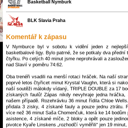
Basketball Nymburk
BLK Slavia Praha
Komentář k zápasu
V Nymburce byl v sobotu k vidění jeden z nejlepš
basketbalové ligy. Bylo patrné, že se potkaly dva přední 
čtyřku. Po celých 40 minut jsme neprohrávali a zasloužen
nad Slavií v poměru 74:62.
Oba trenéři vsadili na menší rotaci hráček. Na naší str
poprvé letos čtyřicet minut Krystal Vaughn, která si na
naší soutěži málokdy vídaný, TRIPLE DOUBLE za 17 bo
získaných faulů! Zápas nikdy nevyhraje jedna hráčka, 
našem případě. Rozehrávku 36 minut řídila Chloe Wells.
přidala 3 zisky, 4 získané fauly a pouze jednu ztrátu.
více než 36 minut Saša Chomenčuk, která ke 14 bodům p
asistence, 4 získané míče, 2 bloky a opět pouze jedino
pivotce Kyaře Linskens „rozhodčí vyměřili“ jen 19 minut, 