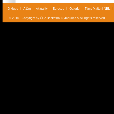
O klubu
A tým
Aktuality
Eurocup
Galerie
Týmy Mattoni NBL
© 2010 - Copyright by ČEZ Basketbal Nymburk a.s. All rights reserved.