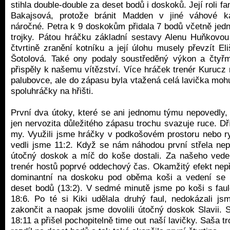
stihla double-double za deset bodů i doskoků. Její roli f
Bakajsová, protože bránit Madden v jiné váhové ka
náročné. Petra k 9 doskokům přidala 7 bodů včetně jedn
trojky. Pátou hráčku základní sestavy Alenu Huňkovou
čtvrtině zranění kotníku a její úlohu musely převzít E
Šotolová. Také ony podaly soustředěný výkon a čtyřm
přispěly k našemu vítězství. Více hráček trenér Kurucz 
palubovce, ale do zápasu byla vtažená celá lavička moh
spoluhráčky na hřišti.
První dva útoky, které se ani jednomu týmu nepovedly, 
jen nervozita důležitého zápasu trochu svazuje ruce. Dř
my. Využili jsme hráčky v podkošovém prostoru nebo ry
vedli jsme 11:2. Když se nám náhodou první střela nepo
útočný doskok a míč do koše dostali. Za našeho vede
trenér hostů poprvé oddechový čas. Okamžitý efekt nepři
dominantní na doskoku pod oběma koši a vedení se 
deset bodů (13:2). V sedmé minutě jsme po koši s faul
18:6. Po té si Kiki udělala druhý faul, nedokázali j
zakončit a naopak jsme dovolili útočný doskok Slavii. 
18:11 a přišel pochopitelně time out naší lavičky. Saša t