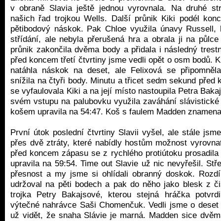
v obraně Slavia ještě jednou vyrovnala. Na druhé st
našich řad trojkou Wells. Další průnik Kiki podél ko
pětibodový náskok. Pak Chloe využila únavy Russell, k
střídání, ale nebyla přerušená hra a obrala ji na půlc
průnik zakončila dvěma body a přidala i následný trest
před koncem třetí čtvrtiny jsme vedli opět o osm bodů. 
natáhla náskok na deset, ale Felixová se připomněl
snížila na čtyři body. Minutu a třicet sedm sekund před k
se vyfaulovala Kiki a na její místo nastoupila Petra Baka
svém vstupu na palubovku využila zaváhání slávistick
košem upravila na 54:47. Koš s faulem Madden znamenal
První útok poslední čtvrtiny Slavii vyšel, ale stále jsme
přes dvě ztráty, které nabídly hostům možnost vyrovna
před koncem zápasu se z rychlého protiútoku prosadi
upravila na 59:54. Time out Slavie už nic nevyřešil. St
přesnost a my jsme si ohlídali obranný doskok. Rozdí
udržoval na pěti bodech a pak do něho jako blesk z č
trojka Petry Bakajsové, kterou stejná hráčka potvr
výtečné nahrávce Saši Chomenčuk. Vedli jsme o deset 
už vidět, že snaha Slávie je marná. Madden sice dvěma