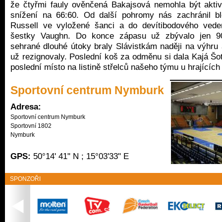
že čtyřmi fauly ověnčená Bakajsová nemohla být akti
snížení na 66:60. Od další pohromy nás zachránil b
Russell ve vyložené šanci a do devítibodového vede
šestky Vaughn. Do konce zápasu už zbývalo jen 90
sehrané dlouhé útoky braly Slávistkám naději na výhru 
už rezignovaly. Poslední koš za odměnu si dala Kajá Šot
poslední místo na listině střelců našeho týmu u hrající
Sportovní centrum Nymburk
Adresa:
Sportovní centrum Nymburk

Sportovní 1802

Nymburk
GPS:
50°14' 41" N ; 15°03'33" E
SPONZOŘI