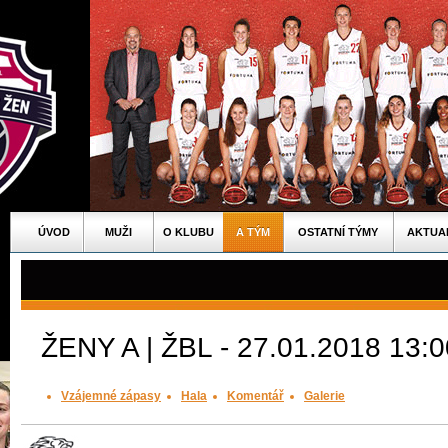
ÚVOD
MUŽI
O KLUBU
A TÝM
OSTATNÍ TÝMY
AKTUA
ŽENY A | ŽBL - 27.01.2018 13:0
Vzájemné zápasy
Hala
Komentář
Galerie