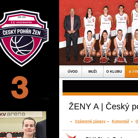
ÚVOD
MUŽI
O KLUBU
A TÝ
ŽENY A | Český po
Vzájemné zápasy
Komentář
G