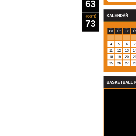
63
KALENDÁŘ
HOSTÉ
73
Po
Út
St
Č
4
5
6
7
11
12
13
1
18
19
20
2
25
26
27
2
BASKETBALL 