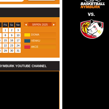
SRPEN 2025
t
Pá
So
Ne
1
2
3
DOMA
8
9
10
4
15
16
17
VENKU
1
22
23
24
AKCE
8
29
30
31
NYMBURK YOUTUBE CHANNEL