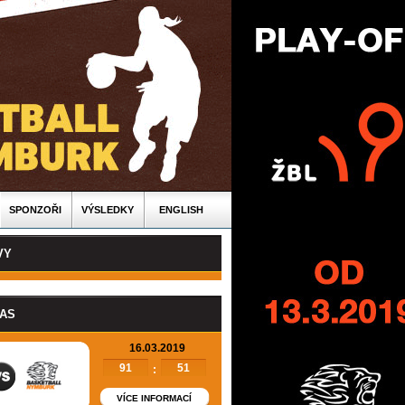
SPONZOŘI
VÝSLEDKY
ENGLISH
VY
PAS
16.03.2019
91
51
:
VÍCE INFORMACÍ