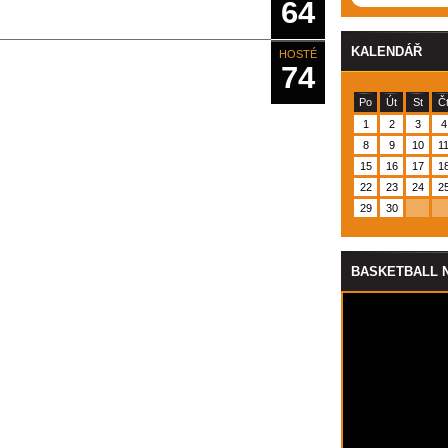
64
KALENDÁŘ
HOSTÉ
74
Po
Út
St
Č
1
2
3
4
8
9
10
1
15
16
17
1
22
23
24
2
29
30
BASKETBALL 