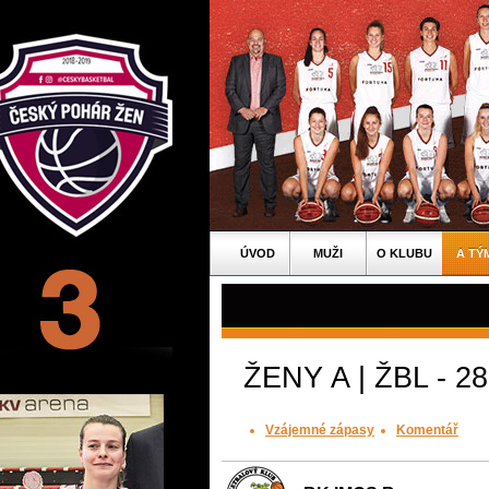
ÚVOD
MUŽI
O KLUBU
A TÝ
ŽENY A | ŽBL - 28
Vzájemné zápasy
Komentář