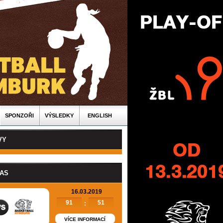
SPONZOŘI
VÝSLEDKY
ENGLISH
VY
PAS
16.03.2019
91
51
:
VÍCE INFORMACÍ