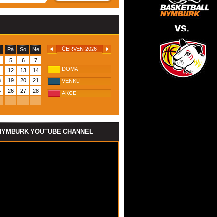
ČERVEN 2026
t
Pá
So
Ne
5
6
7
DOMA
1
12
13
14
8
19
20
21
VENKU
5
26
27
28
AKCE
NYMBURK YOUTUBE CHANNEL