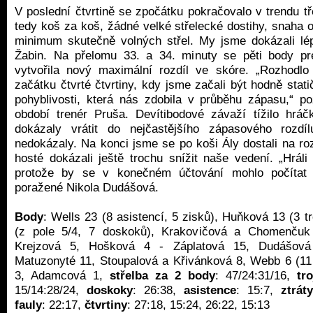
V poslední čtvrtině se zpočátku pokračovalo v trendu tř
tedy koš za koš, žádné velké střelecké dostihy, snaha 
minimum skutečně volných střel. My jsme dokázali lép
Žabin. Na přelomu 33. a 34. minuty se pěti body pr
vytvořila nový maximální rozdíl ve skóre. „Rozhod
začátku čtvrté čtvrtiny, kdy jsme začali být hodně statič
pohyblivosti, která nás zdobila v průběhu zápasu,“ 
období trenér Pruša. Devítibodové závaží tížilo hrá
dokázaly vrátit do nejčastějšího zápasového rozdí
nedokázaly. Na konci jsme se po koši Ály dostali na roz
hosté dokázali ještě trochu snížit naše vedení. „Hrál
protože by se v konečném účtování mohlo počítat 
poražené Nikola Dudášová.
Body
: Wells 23 (8 asistencí, 5 zisků), Huňková 13 (3 tr
(z pole 5/4, 7 doskoků), Krakovičová a Chomenčuk
Krejzová 5, Hošková 4 - Záplatová 15, Dudášov
Matuzonyté 11, Stoupalová a Křivánková 8, Webb 6 (1
3, Adamcová 1,
střelba za 2 body
: 47/24:31/16,
tro
15/14:28/24,
doskoky
: 26:38,
asistence
: 15:7,
ztráty
fauly
: 22:17,
čtvrtiny
: 27:18, 15:24, 26:22, 15:13