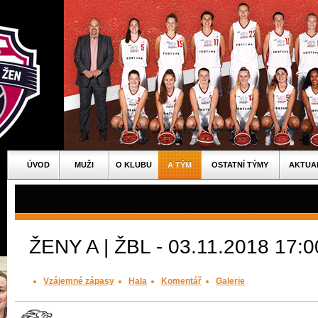
ÚVOD
MUŽI
O KLUBU
A TÝM
OSTATNÍ TÝMY
AKTUA
ŽENY A | ŽBL - 03.11.2018 17:0
Vzájemné zápasy
Hala
Komentář
Galerie