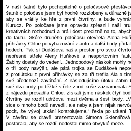
V naší šatně bylo pochopitelně o poločasové přestávc
šatně o poločase jsem byl hodně rozzlobený a důrazně j
aby se vrátily ke hře z první čtvrtiny, a bude vyhráno
Kurucz. Po poločase jsme opravdu zpřesnili naši hru, 
kreativních rozhodnutí a hráli dost precizně na to, abyc
do laufu. Skóre druhého poločasu otevřela Alena Huň
přihrávky Chloe po vyhazování z autu a další body přida
hodech. Pak si Dudášová našla prostor pro svou čtvrto
nepřesné střele Aleny Huňkové a nesportovním faul
Žabiny dostaly do vedení., Jednobodový náskok mohly ho
o tři body navýšit, ale pátá trojka se Dudášové nep
z protiútoku z první přihrávky se za tři trefila Ála a tí
své předchozí zaváhání. Z následujícího útoku Žabin 
své dva body po těžké střele zpod koše zaznamenala 
z nájezdu prosadila Chloe, získali jsme náskok čtyř bodů.
čtvrtiny se rozdíl udržoval mezi dvěma a šesti body. „Ve
sice o mnoho bodů nevedli, ale nebyla jsem nijak nervó
pocit, že vývoj utkání kontrolujeme,“ řekla po utkání 
V závěru se dravě prezentovala Simona Sklenářová
postarala, aby se rozdíl nedostal mimo obvyklé meze.