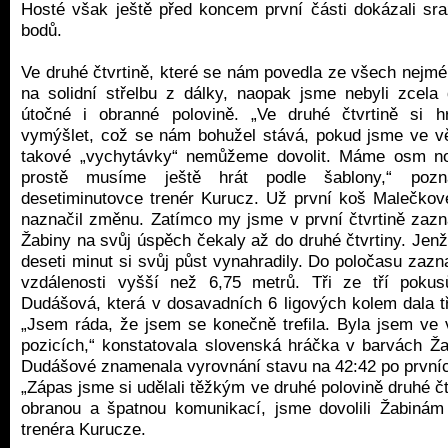
Hosté však ještě před koncem první části dokázali sraz
bodů.
Ve druhé čtvrtině, které se nám povedla ze všech nejmé
na solidní střelbu z dálky, naopak jsme nebyli zcela
útočné i obranné polovině. „Ve druhé čtvrtině si hr
vymýšlet, což se nám bohužel stává, pokud jsme ve v
takové „vychytávky“ nemůžeme dovolit. Máme osm n
prostě musíme ještě hrát podle šablony,“ poz
desetiminutovce trenér Kurucz. Už první koš Malečkov
naznačil změnu. Zatímco my jsme v první čtvrtině zazna
Žabiny na svůj úspěch čekaly až do druhé čtvrtiny. Jen
deseti minut si svůj půst vynahradily. Do poločasu zaz
vzdálenosti vyšší než 6,75 metrů. Tři ze tří pokus
Dudášová, která v dosavadních 6 ligových kolem dala tř
„Jsem ráda, že jsem se konečně trefila. Byla jsem ve 
pozicích,“ konstatovala slovenská hráčka v barvách Žab
Dudášové znamenala vyrovnání stavu na 42:42 po prvníc
„Zápas jsme si udělali těžkým ve druhé polovině druhé č
obranou a špatnou komunikací, jsme dovolili Žabinám 
trenéra Kurucze.