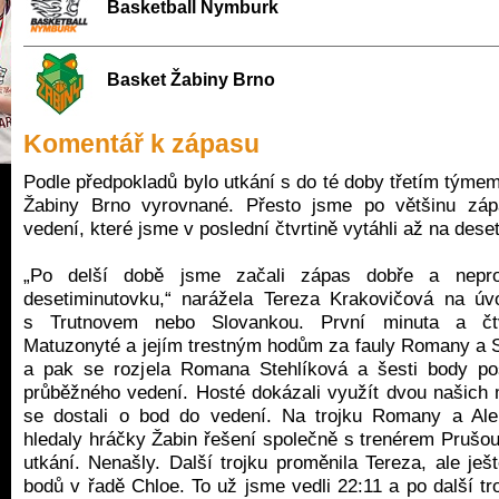
Basketball Nymburk
Basket Žabiny Brno
Komentář k zápasu
Podle předpokladů bylo utkání s do té doby třetím týme
Žabiny Brno vyrovnané. Přesto jsme po většinu zá
vedení, které jsme v poslední čtvrtině vytáhli až na dese
„Po delší době jsme začali zápas dobře a nepro
desetiminutovku,“ narážela Tereza Krakovičová na úv
s Trutnovem nebo Slovankou. První minuta a čtvr
Matuzonyté a jejím trestným hodům za fauly Romany a Sa
a pak se rozjela Romana Stehlíková a šesti body p
průběžného vedení. Hosté dokázali využít dvou našich m
se dostali o bod do vedení. Na trojku Romany a Al
hledaly hráčky Žabin řešení společně s trenérem Prušou
utkání. Nenašly. Další trojku proměnila Tereza, ale ješ
bodů v řadě Chloe. To už jsme vedli 22:11 a po další tr