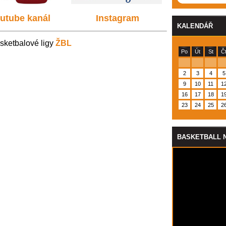
utube kanál
Instagram
KALENDÁŘ
sketbalové ligy
ŽBL
Po
Út
St
Č
2
3
4
5
9
10
11
1
16
17
18
1
23
24
25
2
BASKETBALL 