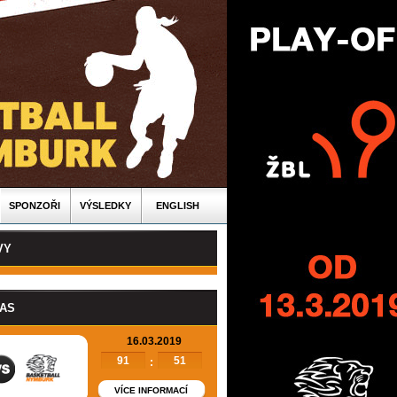
SPONZOŘI
VÝSLEDKY
ENGLISH
VY
PAS
16.03.2019
91
51
:
VÍCE INFORMACÍ