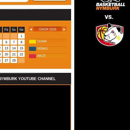
ÚNOR 2026
t
Pá
So
Ne
1
DOMA
6
7
8
2
13
14
15
VENKU
9
20
21
22
AKCE
6
27
28
NYMBURK YOUTUBE CHANNEL