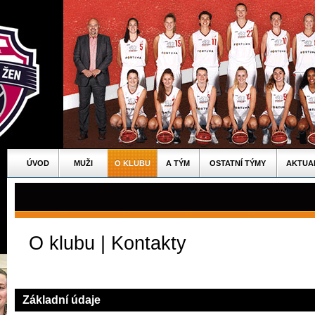
ÚVOD
MUŽI
O KLUBU
A TÝM
OSTATNÍ TÝMY
AKTUA
O klubu | Kontakty
Základní údaje