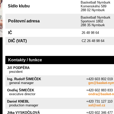
Basketball Nymburk
Sídlo klubu
Komenského 589
288 02 Nymburk
Basketball Nymburk
Poštovní adresa
Sportovní 1802
288 35 Nymburk
IČ
26 48 98 64
DIČ (VAT)
CZ 26 48 98 64
Kontakty / funkce
Jiří PODPĚRA
prezident
Ing. Rudolf ŠIMEČEK
+420 603 802 019
general manager
gm@basket-nym
Ondřej ŠIMEČEK
+420 602 883 833
executive director
ondra@basket-
Daniel KNEBL
+420 731 127 110
production manager
xxl@xxl.cz
Jitka VYSKOČILOVÁ
+420 602 346 477