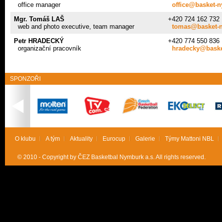
office manager
office@basket-
Mgr. Tomáš LAŠ
+420 724 162 732
web and photo executive, team manager
tomas@basket-
Petr HRADECKÝ
+420 774 550 836
organizační pracovník
hradecky@baske
SPONZOŘI
O klubu
A tým
Aktuality
Eurocup
Galerie
Týmy Mattoni NBL
© 2010 - Copyright by ČEZ Basketbal Nymburk a.s. All rights reserved.