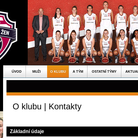
ÚVOD
MUŽI
O KLUBU
A TÝM
OSTATNÍ TÝMY
AKTUA
O klubu | Kontakty
Základní údaje