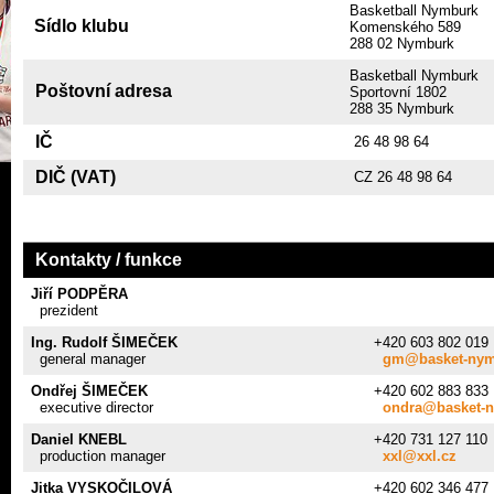
Basketball Nymburk
Sídlo klubu
Komenského 589
288 02 Nymburk
Basketball Nymburk
Poštovní adresa
Sportovní 1802
288 35 Nymburk
IČ
26 48 98 64
DIČ (VAT)
CZ 26 48 98 64
Kontakty / funkce
Jiří PODPĚRA
prezident
Ing. Rudolf ŠIMEČEK
+420 603 802 019
general manager
gm@basket-nym
Ondřej ŠIMEČEK
+420 602 883 833
executive director
ondra@basket-
Daniel KNEBL
+420 731 127 110
production manager
xxl@xxl.cz
Jitka VYSKOČILOVÁ
+420 602 346 477