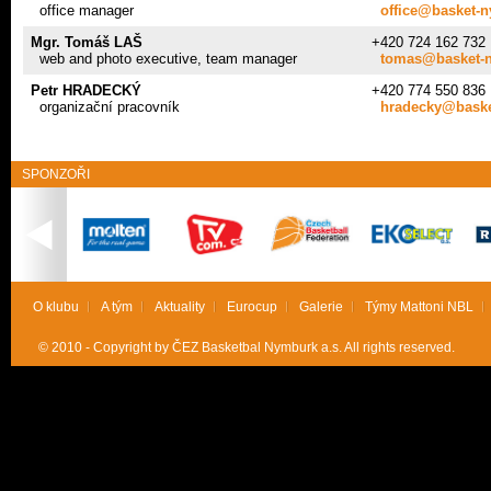
office manager
office@basket-
Mgr. Tomáš LAŠ
+420 724 162 732
web and photo executive, team manager
tomas@basket-
Petr HRADECKÝ
+420 774 550 836
organizační pracovník
hradecky@baske
SPONZOŘI
O klubu
A tým
Aktuality
Eurocup
Galerie
Týmy Mattoni NBL
© 2010 - Copyright by ČEZ Basketbal Nymburk a.s. All rights reserved.