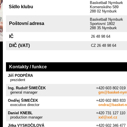
Basketball Nymburk
Sídlo klubu
Komenského 589
288 02 Nymburk
Basketball Nymburk
Poštovní adresa
Sportovní 1802
288 35 Nymburk
IČ
26 48 98 64
DIČ (VAT)
CZ 26 48 98 64
Kontakty / funkce
Jiří PODPĚRA
prezident
Ing. Rudolf ŠIMEČEK
+420 603 802 019
general manager
gm@basket-nym
Ondřej ŠIMEČEK
+420 602 883 833
executive director
ondra@basket-
Daniel KNEBL
+420 731 127 110
production manager
xxl@xxl.cz
Jitka VYSKOČILOVÁ
+420 602 346 477