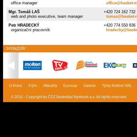
office manager
office@basket-
Mgr. Tomáš LAŠ
+420 724 162 732
web and photo executive, team manager
tomas@basket-
Petr HRADECKÝ
+420 774 550 836
organizační pracovník
hradecky@baske
SPONZOŘI
O klubu
A tým
Aktuality
Eurocup
Galerie
Týmy Mattoni NBL
© 2010 - Copyright by ČEZ Basketbal Nymburk a.s. All rights reserved.