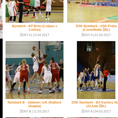
Nymburk - KP Brno (2.zápas o
DSK Nymburk - USK Praha
3.místo)
(2.semifinále ŽBL)
ŽENY A | 13.04.2017
ŽENY A | 01.04.2017
Nymburk B - Jablonec n.N. (finálová
DSK Nymburk - BA Karlovy Va
skupina)
(22.kolo ŽBL)
ŽENY B | 11.03.2017
ŽENY A | 04.03.2017