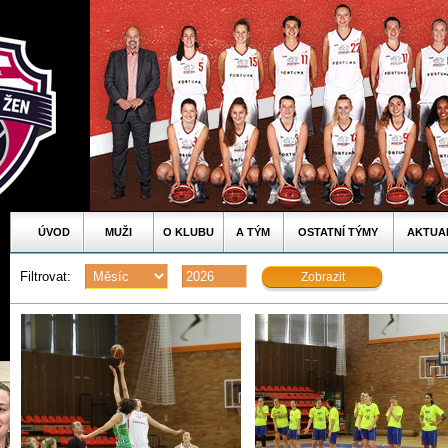
ÚVOD
MUŽI
O KLUBU
A TÝM
OSTATNÍ TÝMY
AKTUA
Filtrovat: