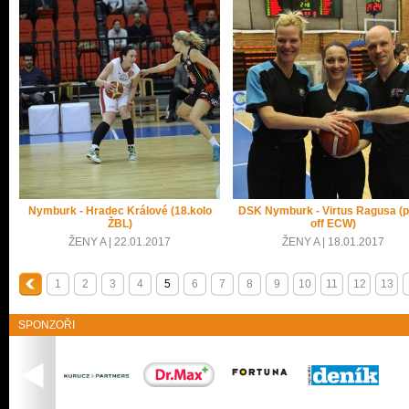
Nymburk - Hradec Králové (18.kolo
DSK Nymburk - Virtus Ragusa (p
ŽBL)
off ECW)
ŽENY A | 22.01.2017
ŽENY A | 18.01.2017
1
2
3
4
5
6
7
8
9
10
11
12
13
SPONZOŘI