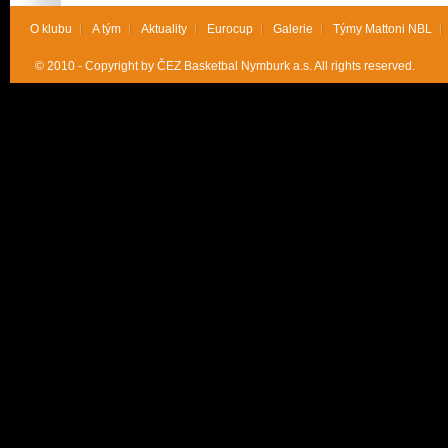
O klubu
A tým
Aktuality
Eurocup
Galerie
Týmy Mattoni NBL
© 2010 - Copyright by ČEZ Basketbal Nymburk a.s. All rights reserved.