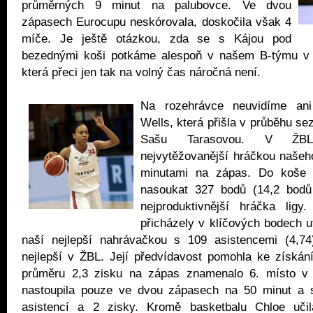
průměrných 9 minut na palubovce. Ve dvou
zápasech Eurocupu neskórovala, doskočila však 4
míče. Je ještě otázkou, zda se s Kájou pod
bezednými koši potkáme alespoň v našem B-týmu v rá
která přeci jen tak na volný čas náročná není.
Na rozehrávce neuvidíme ani 
Wells, která přišla v průběhu se
Sašu Tarasovou. V ŽBL
nejvytěžovanější hráčkou našeh
minutami na zápas. Do koše 
nasoukat 327 bodů (14,2 bodů
nejproduktivnější hráčka ligy
přicházely v klíčových bodech u
naší nejlepší nahrávačkou s 109 asistencemi (4,74)
nejlepší v ŽBL. Její předvídavost pomohla ke získán
průměru 2,3 zisku na zápas znamenalo 6. místo v
nastoupila pouze ve dvou zápasech na 50 minut a s
asistencí a 2 zisky. Kromě basketbalu Chloe uč