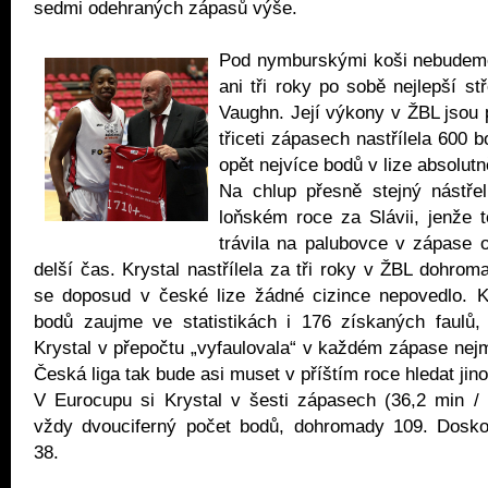
sedmi odehraných zápasů výše.
Pod nymburskými koši nebudem
ani tři roky po sobě nejlepší st
Vaughn. Její výkony v ŽBL jsou 
třiceti zápasech nastřílela 600 b
opět nejvíce bodů v lize absolutn
Na chlup přesně stejný nástřel
loňském roce za Slávii, jenže 
trávila na palubovce v zápase 
delší čas. Krystal nastřílela za tři roky v ŽBL dohro
se doposud v české lize žádné cizince nepovedlo. K
bodů zaujme ve statistikách i 176 získaných faulů
Krystal v přepočtu „vyfaulovala“ v každém zápase nej
Česká liga tak bude asi muset v příštím roce hledat jin
V Eurocupu si Krystal v šesti zápasech (36,2 min / 
vždy dvouciferný počet bodů, dohromady 109. Doskok
38.