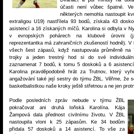
účasti není vůbec špatné. V
některých nemohla nastoupit kvů
extraligou U19) nastřílela 93 bodů, získala 43 dosko
asistencí a 16 získaných míčů. Karolina si odbyla v N
v evropských pohárech na klubové úrovni (j
reprezentantka má zahraničních zkušeností hodně). V
všech šest zápasů, když nastupovala průměrně na 
trojky a jeden trestný hod si do své individuáln
zaznamenat 7 bodů, k tomu 5 doskoků a 6 asistencí.
Karolina pravděpodobně hrát za Trutnov, který vy
angažování také její sestry do týmu ŽBL. Věřme, že s
basketbalistkou naše kroky ještě střetnou a ne jen prot
Podle posledních zpráv nebude v týmu ŽBL
pokračovat ani druhá loňská Karolína. Kája
Žampová dala přednost civilnímu životu. V ŽBL
nastoupila vloni k 25 zápasům. Ke 34 bodům
přidala 57 doskoků a 14 asistencí. To vše za