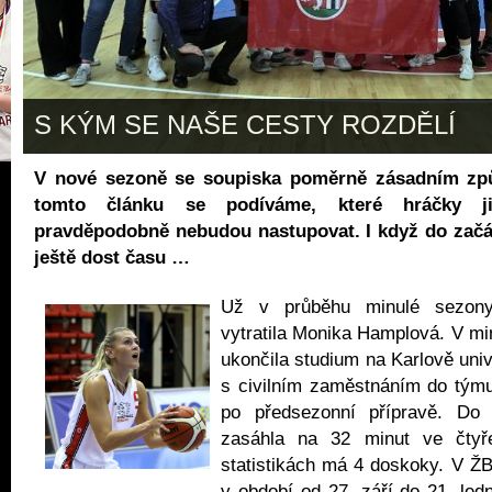
S KÝM SE NAŠE CESTY ROZDĚLÍ
V nové sezoně se soupiska poměrně zásadním zp
tomto článku se podíváme, které hráčky 
pravděpodobně nebudou nastupovat. I když do začá
ještě dost času …
Už v průběhu minulé sezon
vytratila Monika Hamplová. V m
ukončila studium na Karlově uni
s civilním zaměstnáním do týmu 
po předsezonní přípravě. Do
zasáhla na 32 minut ve čty
statistikách má 4 doskoky. V Ž
v období od 27. září do 21. led