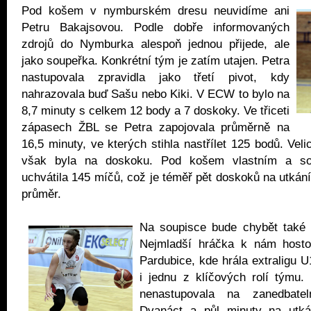
Pod košem v nymburském dresu neuvidíme ani
Petru Bakajsovou. Podle dobře informovaných
zdrojů do Nymburka alespoň jednou přijede, ale
jako soupeřka. Konkrétní tým je zatím utajen. Petra
nastupovala zpravidla jako třetí pivot, kdy
nahrazovala buď Sašu nebo Kiki. V ECW to bylo na
8,7 minuty s celkem 12 body a 7 doskoky. Ve třiceti
zápasech ŽBL se Petra zapojovala průměrně na
16,5 minuty, ve kterých stihla nastřílet 125 bodů. Vel
však byla na doskoku. Pod košem vlastním a so
uchvátila 145 míčů, což je téměř pět doskoků na utkání
průměr.
Na soupisce bude chybět také K
Nejmladší hráčka k nám hosto
Pardubice, kde hrála extraligu U
i jednu z klíčových rolí týmu
nenastupovala na zanedbate
Dvanáct a půl minuty na utká