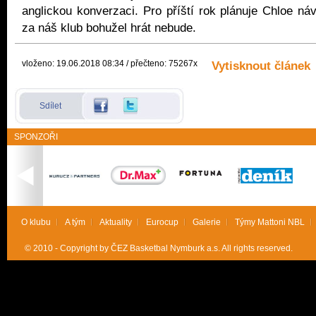
anglickou konverzaci. Pro příští rok plánuje Chloe náv
za náš klub bohužel hrát nebude.
vloženo: 19.06.2018 08:34 / přečteno: 75267x
Vytisknout článek
Sdílet
SPONZOŘI
O klubu
A tým
Aktuality
Eurocup
Galerie
Týmy Mattoni NBL
© 2010 - Copyright by ČEZ Basketbal Nymburk a.s. All rights reserved.