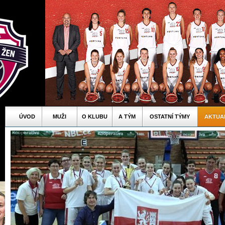
ÚVOD
MUŽI
O KLUBU
A TÝM
OSTATNÍ TÝMY
AKTUA