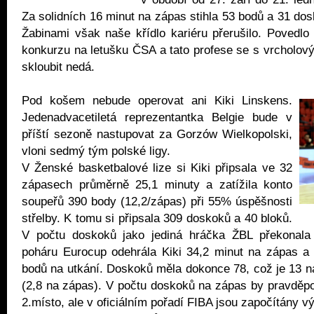
Za solidních 16 minut na zápas stihla 53 bodů a 31 dos
Žabinami však naše křídlo kariéru přerušilo. Povedlo s
konkurzu na letušku ČSA a tato profese se s vrcholo
skloubit nedá.
Pod košem nebude operovat ani Kiki Linskens.
Jedenadvacetiletá reprezentantka Belgie bude v
příští sezoně nastupovat za Gorzów Wielkopolski,
vloni sedmý tým polské ligy.
V Ženské basketbalové lize si Kiki připsala ve 32
zápasech průměrně 25,1 minuty a zatížila konto
soupeřů 390 body (12,2/zápas) při 55% úspěšnosti
střelby. K tomu si připsala 309 doskoků a 40 bloků.
V počtu doskoků jako jediná hráčka ŽBL překonala h
poháru Eurocup odehrála Kiki 34,2 minut na zápas a
bodů na utkání. Doskoků měla dokonce 78, což je 13 n
(2,8 na zápas). V počtu doskoků na zápas by pravděp
2.místo, ale v oficiálním pořadí FIBA jsou započítány 