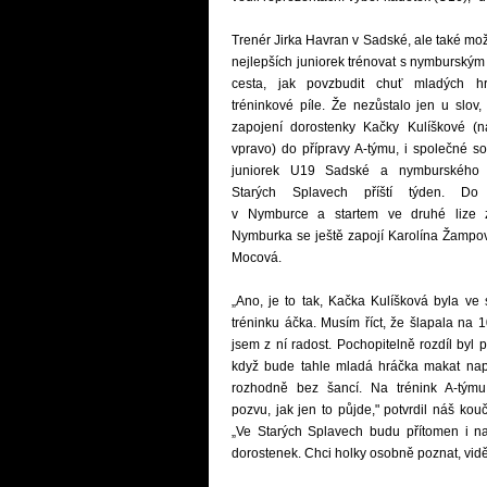
Trenér Jirka Havran v Sadské, ale také mo
nejlepších juniorek trénovat s nymburským
cesta, jak povzbudit chuť mladých h
tréninkové píle. Že nezůstalo jen u slov,
zapojení dorostenky Kačky Kulíškové (
vpravo) do přípravy A-týmu, i společné so
juniorek U19 Sadské a nymburského
Starých Splavech příští týden. Do 
v Nymburce a startem ve druhé lize 
Nymburka se ještě zapojí Karolína Žampo
Mocová.
„Ano, je to tak, Kačka Kulíšková byla ve 
tréninku áčka. Musím říct, že šlapala na 
jsem z ní radost. Pochopitelně rozdíl byl p
když bude tahle mladá hráčka makat nap
rozhodně bez šancí. Na trénink A-týmu 
pozvu, jak jen to půjde," potvrdil náš kou
„Ve Starých Splavech budu přítomen i na
dorostenek. Chci holky osobně poznat, vidět 