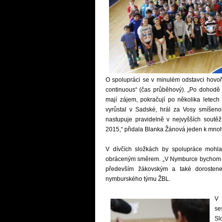
O spolupráci se v minulém odstavci hovoři
continuous“ (čas průběhový). „Po dohodě 
mají zájem, pokračují po několika letec
vyrůstal v Sadské, hrál za Vosy smíšen
nastupuje pravidelně v nejvyšších sout
2015,“ přidala Blanka Žánová jeden k mnoh
V dívčích složkách by spolupráce mohla
obráceným směrem. „V Nymburce bychom cht
především žákovským a také dorosteneck
nymburského týmu ŽBL.
V 
se
Sl