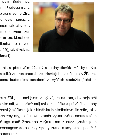
i těším. Budu moci
ým. Především chci
prací u žen v ŽBL.
ještě naučit, či
umění tak, aby se v
jit do týmu žen
vran, pro kterého to
louhá léta vedl
 19), tak dívek na
orost).
borník a především úžasný a hodný člověk. Měl by udržet
výsledků v dorostenecké lize. Navíc jeho zkušenost v ŽBL mu
ému budoucímu působení ve vyšších soutěžích,“ těší na
m v ŽBL, ale měl jsem velký zájem na tom, aby nejstarší
ké mít, vedl právě můj asistent u áčka a právě Jirka - aby
ženským áčkem, jak z hlediska basketbalové filozofie, tak z
systémy hry," sdělil svůj záměr vyslat svého dlouholetého
cké ligy kouč ženského A-týmu Dan Kurucz. „Znám jeho
 extraligové dorostenky Sparty Praha a kdy jsme společně
 dodává Dan.