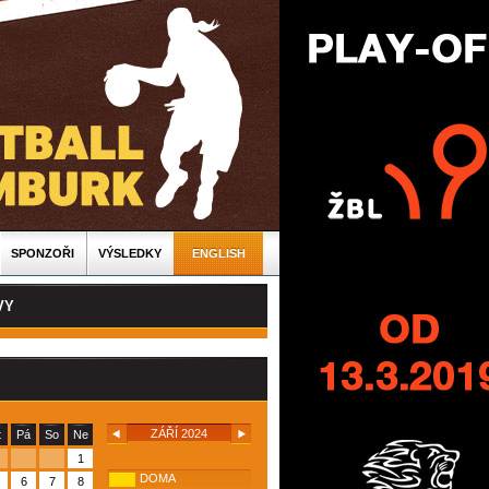
SPONZOŘI
VÝSLEDKY
ENGLISH
VY
ZÁŘÍ 2024
t
Pá
So
Ne
1
DOMA
6
7
8