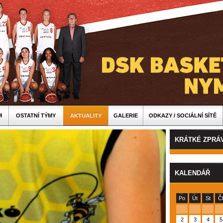
M
OSTATNÍ TÝMY
AKTUALITY
GALERIE
ODKAZY / SOCIÁLNÍ SÍTĚ
KRÁTKÉ ZPRÁ
KALENDÁŘ
Po
Út
St
Č
2
3
4
5