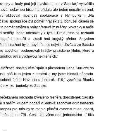
ovanky a hrály pod její hlavičkou, ale v Sadské,“ vysvětlila
nová nedávnou historii a přidala ale jeden negativní trend,
erý aktivoval možnosti spolupráce s Nymburkem: „Na
čátku spolupráce byl poměr hráček 1:1, bohužel časem se
nto poměr změnil a hrály především hráčky Slovanky a naše
ď seděly nebo odcházely z týmu. Proto jsme se rozhodli
olupráci ukončit a zkusit hrát krajský přebor. Smyslem
šeho snažení bylo, aby hrála co nejvíce děvčata ze Sadské
ne abychom podporovali hráčky pražského klubu, které u
omohou ani s výchovou nejmenších.“
složkách dostaly větší spád s příchodem Dana Kurucze do
til náš klub jeden z trenérů a my jsme hledali náhradu.
obení Jiřího Havrana u juniorek U19,“ vysvětlila Blanka
ést v lize juniorky ze Sadské.
 nečekaném odchodu bývalého trenéra dorostenek Sadské
ce s naším klubem podaří v Sadské zachovat dorostenecké
é. Naopak pro nás by to mohlo přinést ovoce v budoucnosti,
t někoho do ŽBL. Cesta to ovšem není jednoduchá...," říká