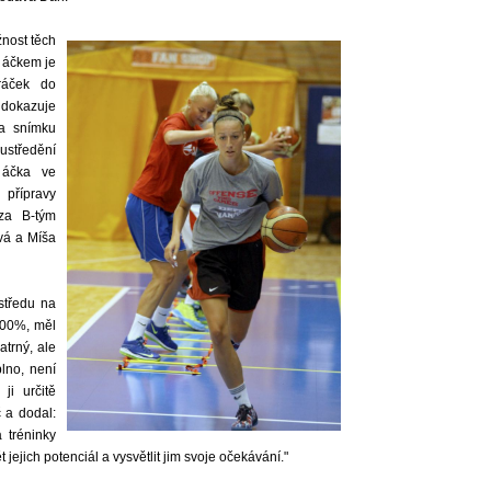
žnost těch
 áčkem je
ráček do
 dokazuje
na snímku
ustředění
 áčka ve
přípravy
za B-tým
vá a Míša
středu na
100%, měl
atrný, ale
lno, není
ji určitě
č a dodal:
 tréninky
jejich potenciál a vysvětlit jim svoje očekávání."