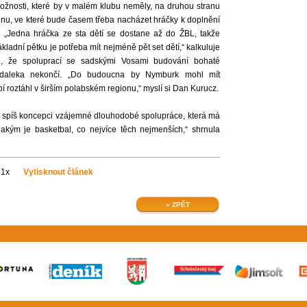
možnosti, které by v malém klubu neměly, na druhou stranu
nu, ve které bude časem třeba nacházet hráčky k doplnění
. „Jedna hráčka ze sta dětí se dostane až do ŽBL, takže
kladní pětku je potřeba mít nejméně pět set dětí,“ kalkuluje
e, že spoluprací se sadskými Vosami budování bohaté
zdaleka nekončí. „Do budoucna by Nymburk mohl mít
í roztáhl v širším polabském regionu,“ myslí si Dan Kurucz.
ů, spíš koncepci vzájemné dlouhodobé spolupráce, která má
 jakým je basketbal, co nejvíce těch nejmenších,“ shrnula
61x
Vytisknout článek
« ZPĚT