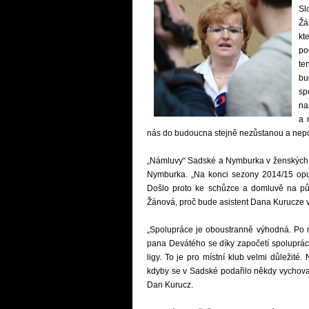
Sl
Žá
kt
po
te
bu
sp
na
a 
nás do budoucna stejně nezůstanou a nep
„Námluvy“ Sadské a Nymburka v ženských 
Nymburka. „Na konci sezony 2014/15 opus
Došlo proto ke schůzce a domluvě na půs
Žánová, proč bude asistent Dana Kurucze v
„Spolupráce je oboustranně výhodná. Po
pana Devátého se díky započetí spoluprá
ligy. To je pro místní klub velmi důležit
kdyby se v Sadské podařilo někdy vychova
Dan Kurucz.