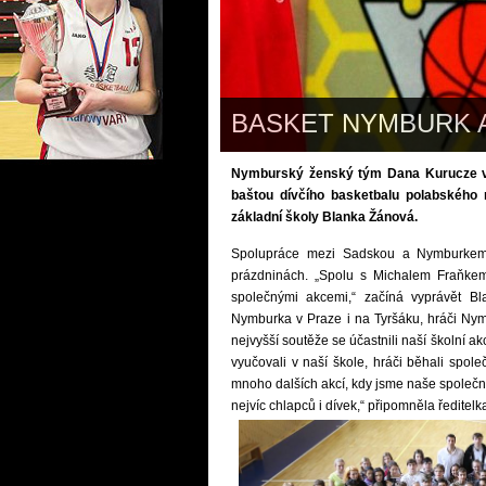
BASKET NYMBURK 
Nymburský ženský tým Dana Kurucze vs
baštou dívčího basketbalu polabského 
základní školy Blanka Žánová.
Spolupráce mezi Sadskou a Nymburkem 
prázdninách. „Spolu s Michalem Fraňke
společnými akcemi,“ začíná vyprávět Bl
Nymburka v Praze i na Tyršáku, hráči Nymb
nejvyšší soutěže se účastnili naší školní akc
vyučovali v naší škole, hráči běhali spo
mnoho dalších akcí, kdy jsme naše společn
nejvíc chlapců i dívek,“ připomněla ředitel