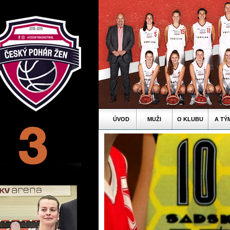
ÚVOD
MUŽI
O KLUBU
A TÝ