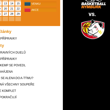
2
13
14
15
VENKU
9
20
21
22
AKCE
6
27
28
29
články
 PŘÍPRAVKY
ity
PRAVNÝCH DUELŮ
 PŘÍPRAVKY
 KEMP SE POVEDL
ZAHÁJENA
SE ALENA DO A-TÝMU?
NÁ VŠECHNY SOUPEŘE
JE KOMPLET
 POKRAČUJÍ