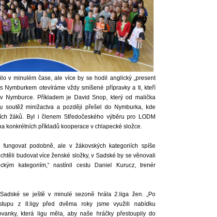
lo v minulém čase, ale více by se hodil anglický „present
s Nymburkem otevíráme vždy smíšené přípravky a ti, kteří
h v Nymburce. Příkladem je David Snop, který od malička
ou soutěž minižactva a později přešel do Nymburka, kde
ěžích žáků. Byl i členem Středočeského výběru pro LODM
a konkrétních příkladů kooperace v chlapecké složce.
 fungovat podobně, ale v žákovských kategoriích spíše
ěli budovat více ženské složky, v Sadské by se věnovali
ým kategoriím,“ nastínil cestu Daniel Kurucz, trenér
Sadské se ještě v minulé sezoně hrála 2.liga žen. „Po
stupu z II.ligy před dvěma roky jsme využili nabídku
ovanky, která ligu měla, aby naše hráčky přestoupily do