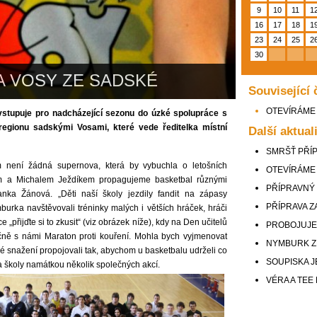
9
10
11
1
16
17
18
1
23
24
25
2
30
A VOSY ZE SADSKÉ
Související 
OTEVÍRÁME
tupuje pro nadcházející sezonu do úzké spolupráce s
regionu sadskými Vosami, které vede ředitelka místní
Další aktual
SMRŠŤ PŘÍ
není žádná supernova, která by vybuchla o letošních
OTEVÍRÁME
m a Michalem Ježdíkem propagujeme basketbal různými
PŘÍPRAVNÝ
anka Žánová. „Děti naší školy jezdily fandit na zápasy
PŘÍPRAVA 
urka navštěvovali tréninky malých i větších hráček, hráči
e „přijďte si to zkusit“ (viz obrázek níže), kdy na Den učitelů
PROBOJUJE 
lečně s námi Maraton proti kouření. Mohla bych vyjmenovat
NYMBURK Z
é snažení propojovali tak, abychom u basketbalu udrželi co
SOUPISKA 
ka školy namátkou několik společných akcí.
VÉRA A TEE