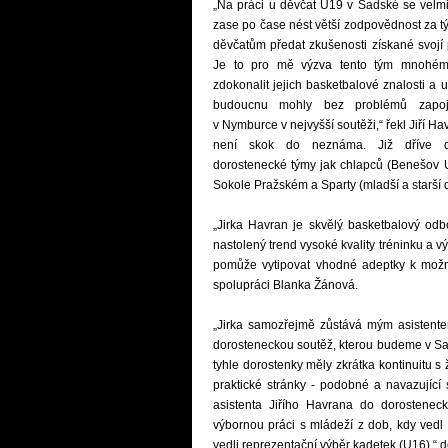
„Na práci u děvčat U19 v Sadské se velm
zase po čase nést větší zodpovědnost za t
děvčatům předat zkušenosti získané svojí 
Je to pro mě výzva tento tým mnohému 
zdokonalit jejich basketbalové znalosti a 
budoucnu mohly bez problémů zapo
v Nymburce v nejvyšší soutěži,“ řekl Jiří Ha
není skok do neznáma. Již dříve d
dorostenecké týmy jak chlapců (Benešov U
Sokole Pražském a Sparty (mladší a starší d
„Jirka Havran je skvělý basketbalový od
nastolený trend vysoké kvality tréninku a 
pomůže vytipovat vhodné adeptky k možn
spolupráci Blanka Žánová.
„Jirka samozřejmě zůstává mým asistente
dorosteneckou soutěž, kterou budeme v Sads
tyhle dorostenky měly zkrátka kontinuitu s 
praktické stránky - podobné a navazující 
asistenta Jiřího Havrana do dorostene
výbornou práci s mládeží z dob, kdy vedl
vedli reprezentační výběr kadetek (U16),“