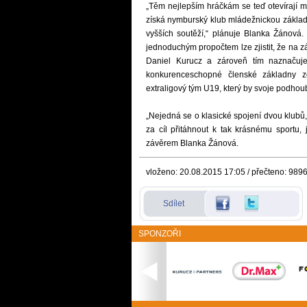
„Těm nejlepším hráčkám se teď otevírají 
získá nymburský klub mládežnickou základ
vyšších soutěží,“ plánuje Blanka Žánová
jednoduchým propočtem lze zjistit, že na zá
Daniel Kurucz a zároveň tím naznačuj
konkurenceschopné členské základny 
extraligový tým U19, který by svoje podhoub
„Nejedná se o klasické spojení dvou klub
za cíl přitáhnout k tak krásnému sportu,
závěrem Blanka Žánová.
vloženo: 20.08.2015 17:05 / přečteno: 989
Sdílet
SPONZOŘI