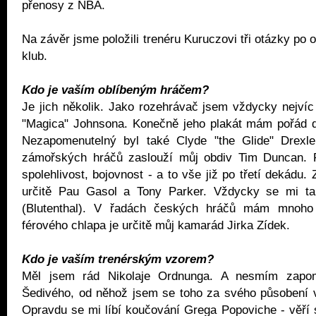
přenosy z NBA.
Na závěr jsme položili trenéru Kuruczovi tři otázky po o
klub.
Kdo je vaším oblíbeným hráčem?
Je jich několik. Jako rozehrávač jsem vždycky nejvíc
"Magica" Johnsona. Konečně jeho plakát mám pořád d
Nezapomenutelný byl také Clyde "the Glide" Drexl
zámořských hráčů zaslouží můj obdiv Tim Duncan. P
spolehlivost, bojovnost - a to vše již po třetí dekádu.
určitě Pau Gasol a Tony Parker. Vždycky se mi tak
(Blutenthal). V řadách českých hráčů mám mnoho p
férového chlapa je určitě můj kamarád Jirka Zídek.
Kdo je vaším trenérským vzorem?
Měl jsem rád Nikolaje Ordnunga. A nesmím zapo
Šedivého, od něhož jsem se toho za svého působení v
Opravdu se mi líbí koučování Grega Popoviche - věří