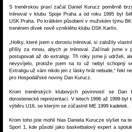
S trenérskou praxí začal Daniel Kurucz poměrně brz
trénoval v klubu Spoje Praha a od roku 1995 byl šé
USK Praha. Po krátkém působení v mužském týmu BK 
trenérem dívek nově vzniklého klubu DSK Karlín.
„Holky, které jsem v dorostu trénoval, si založily vlastn
přišly za mnou, abych je trénoval. Začínali jsme v 
postupovali až do extraligy. Tři roky jsme ji udrželi, 
nevyvíjelo, protože jsem na to už nebyl schopný s
Extraligu už vám nikdo jen z lásky hrát nebude,“ řekl 
pro Hospodářské noviny Dan Kurucz.
Krom trenérských klubových povinností se Dan 
dorostenecké reprezentaci. V letech 1996 až 1999 byl 
výběru U16, se kterým se zúčastnil ME 1999 kadetek.
Krom toho jste mohli hlas Daniela Kurucze slyšet na t
Sport 1, kde působí jako basketbalový expert a spol