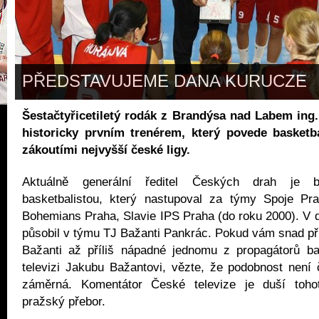
PŘEDSTAVUJEME DANA KURUCZE
Šestačtyřicetiletý rodák z Brandýsa nad Labem ing.
historicky prvním trenérem, který povede basketb
zákoutími nejvyšší české ligy.
Aktuálně generální ředitel Českých drah je b
basketbalistou, který nastupoval za týmy Spoje Pra
Bohemians Praha, Slavie IPS Praha (do roku 2000). V 
působil v týmu TJ Bažanti Pankrác. Pokud vám snad p
Bažanti až příliš nápadné jednomu z propagátorů b
televizi Jakubu Bažantovi, vězte, že podobnost není 
záměrná. Komentátor České televize je duší tohot
pražský přebor.