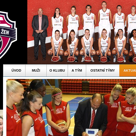
ÚVOD
MUŽI
O KLUBU
A TÝM
OSTATNÍ TÝMY
AKTUA