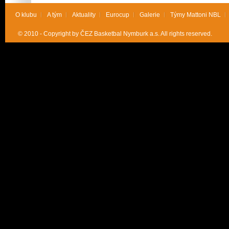
O klubu
A tým
Aktuality
Eurocup
Galerie
Týmy Mattoni NBL
© 2010 - Copyright by ČEZ Basketbal Nymburk a.s. All rights reserved.