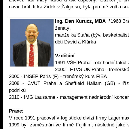
navíc hrál Jirka Zídek v Žalgirisu, byla pro mě volba sn
Ing. Dan Kurucz, MBA *
1968 Br
ženatý,
manželka Stáňa (býv. basketbalist
děti David a Klárka
Vzdělání:
1991 VŠE Praha - obchodní fakult
2000 - FTVS UK Praha - trenérská 
2000 - INSEP Paris (F) - trenérský kurs FIBA
2008 - ČVUT Praha a Sheffield Hallam (GB) - říz
podniků
2010 - IMG Lausanne - management nadnárodní koncer
Praxe:
V roce 1991 pracoval v logistické divizi firmy Lagerma
1999 byl zaměstnán ve firmě Fujifilm, následně jako 