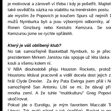
je motivovat a zároveň ví třeba i kdy je pošetřit. Majit
také osvědčila sázka na stabilitu na trenérském postu.
ale myslím že Popovich je koučem Spurs už nejmíň 15
mužů Nymburka byli a jsou výbornými odborníky, ať u
Ronen Ginzburg nebo Kestutis Kemzura. Se s
Kemzurou jsme se rychle spřátelili.
Který je váš oblíbený klub?
No tak samozřejmě Basketball Nymburk, to je pře
prezidentem Mirkem Janstou nás spojuje už léta láska 
kouli a všemu kolem ní.
V NBA dlouhodobě přeju Houston Rockets, proto
Houstonu létával pracovně a viděl docela dost jejich 
hrál Clyde Drexler. Za éry Pata Ewinga jsem přál i 
samozřejmě San Antoniu. Líbí se mi, že dávají pří
mnoha zemí. A že tuhle "mulitkulturu" Greg Popov
ukočírovat.
Pokud jde o Euroligu, je mým favoritem Maccabi T
Litevci. Tak malý národ a tak úspěšný. Basket je p