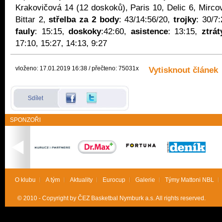
Krakovičová 14 (12 doskoků), Paris 10, Delic 6, Mirco
Bittar 2,
střelba za 2 body
: 43/14:56/20,
trojky
: 30/7
fauly
: 15:15,
doskoky
:42:60,
asistence
: 13:15,
ztrát
17:10, 15:27, 14:13, 9:27
vloženo: 17.01.2019 16:38 / přečteno: 75031x
Vytisknout článek
Sdílet
SPONZOŘI
O klubu
A tým
Aktuality
Eurocup
Galerie
Týmy Mattoni NBL
© 2010 - Copyright by ČEZ Basketbal Nymburk a.s. All rights reserved.