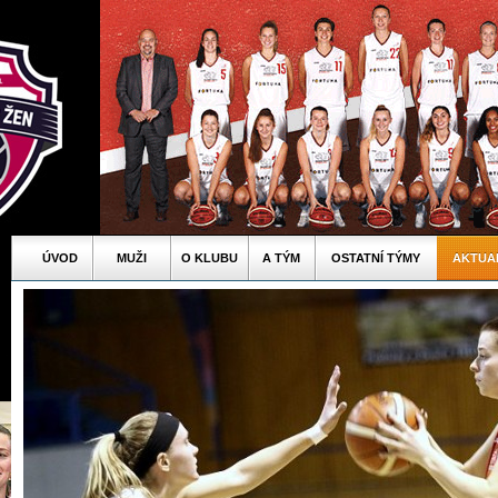
ÚVOD
MUŽI
O KLUBU
A TÝM
OSTATNÍ TÝMY
AKTUA