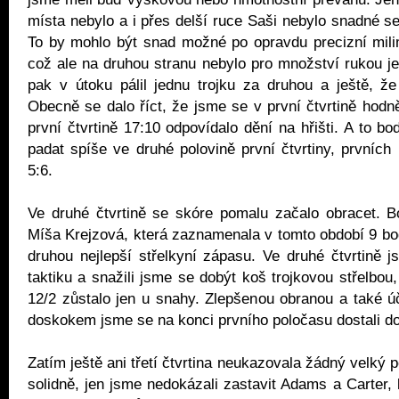
místa nebylo a i přes delší ruce Saši nebylo snadné se
To by mohlo být snad možné po opravdu precizní mili
což ale na druhou stranu nebylo pro množství rukou j
pak v útoku pálil jednu trojku za druhou a ještě, že
Obecně se dalo říct, že jsme se v první čtvrtině hodně
první čtvrtině 17:10 odpovídalo dění na hřišti. A to b
padat spíše ve druhé polovině první čtvrtiny, prvních 
5:6.
Ve druhé čtvrtině se skóre pomalu začalo obracet. B
Míša Krejzová, která zaznamenala v tomto období 9 bo
druhou nejlepší střelkyní zápasu. Ve druhé čtvrtině j
taktiku a snažili jsme se dobýt koš trojkovou střelbou
12/2 zůstalo jen u snahy. Zlepšenou obranou a také 
doskokem jsme se na konci prvního poločasu dostali d
Zatím ještě ani třetí čtvrtina neukazovala žádný velký p
solidně, jen jsme nedokázali zastavit Adams a Carter, 