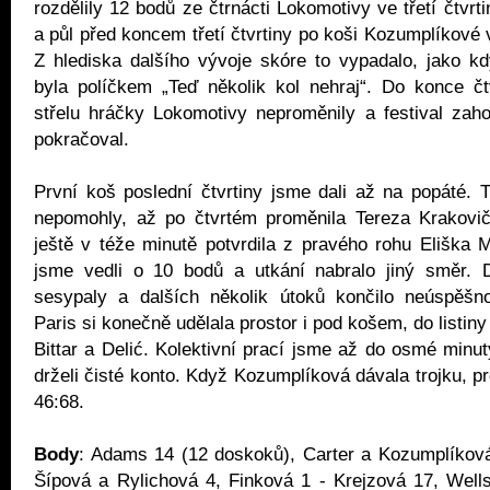
rozdělily 12 bodů ze čtrnácti Lokomotivy ve třetí čtvr
a půl před koncem třetí čtvrtiny po koši Kozumplíkové 
Z hlediska dalšího vývoje skóre to vypadalo, jako kd
byla políčkem „Teď několik kol nehraj“. Do konce čtv
střelu hráčky Lokomotivy neproměnily a festival zah
pokračoval.
První koš poslední čtvrtiny jsme dali až na popáté. 
nepomohly, až po čtvrtém proměnila Tereza Krakovičo
ještě v téže minutě potvrdila z pravého rohu Eliška 
jsme vedli o 10 bodů a utkání nabralo jiný směr.
sesypaly a dalších několik útoků končilo neúspěšno
Paris si konečně udělala prostor i pod košem, do listiny
Bittar a Delić. Kolektivní prací jsme až do osmé minut
drželi čisté konto. Když Kozumplíková dávala trojku, p
46:68.
Body
: Adams 14 (12 doskoků), Carter a Kozumplíkov
Šípová a Rylichová 4, Finková 1 - Krejzová 17, Well