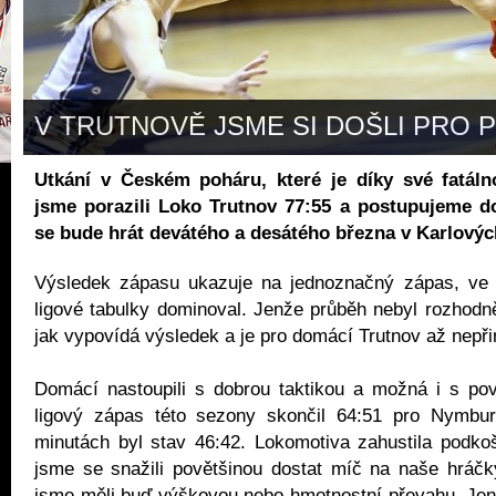
V TRUTNOVĚ JSME SI DOŠLI PRO 
Utkání v Českém poháru, které je díky své fatáln
jsme porazili Loko Trutnov 77:55 a postupujeme do
se bude hrát devátého a desátého března v Karlovýc
Výsledek zápasu ukazuje na jednoznačný zápas, ve
ligové tabulky dominoval. Jenže průběh nebyl rozhodn
jak vypovídá výsledek a je pro domácí Trutnov až nepř
Domácí nastoupili s dobrou taktikou a možná i s po
ligový zápas této sezony skončil 64:51 pro Nymburk
minutách byl stav 46:42. Lokomotiva zahustila podko
jsme se snažili povětšinou dostat míč na naše hráč
jsme měli buď výškovou nebo hmotnostní převahu. Je