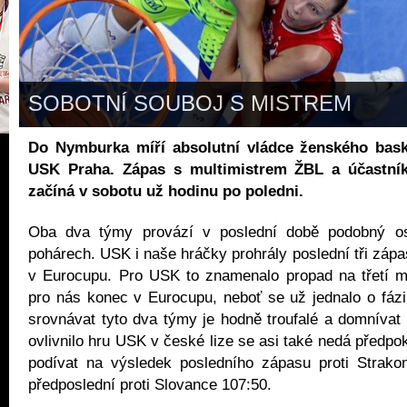
SOBOTNÍ SOUBOJ S MISTREM
Do Nymburka míří absolutní vládce ženského bas
USK Praha. Zápas s multimistrem ŽBL a účastní
začíná v sobotu už hodinu po poledni.
Oba dva týmy provází v poslední době podobný o
pohárech. USK i naše hráčky prohrály poslední tři zápa
v Eurocupu. Pro USK to znamenalo propad na třetí mí
pro nás konec v Eurocupu, neboť se už jednalo o fázi
srovnávat tyto dva týmy je hodně troufalé a domnívat 
ovlivnilo hru USK v české lize se asi také nedá předpok
podívat na výsledek posledního zápasu proti Strako
předposlední proti Slovance 107:50.