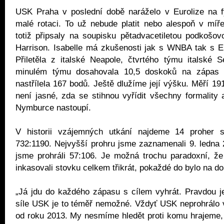
USK Praha v poslední době naráželo v Eurolize na fy
malé rotaci. To už nebude platit nebo alespoň v míř
totiž připsaly na soupisku pětadvacetiletou podkošov
Harrison. Isabelle má zkušenosti jak s WNBA tak s E
Přiletěla z italské Neapole, čtvrtého týmu italské 
minulém týmu dosahovala 10,5 doskoků na zápas
nastřílela 167 bodů. Ještě dlužíme její výšku. Měří 19
není jasné, zda se stihnou vyřídit všechny formality a
Nymburce nastoupí.
V historii vzájemných utkání najdeme 14 proher 
732:1190. Nejvyšší prohru jsme zaznamenali 9. ledna
jsme prohráli 57:106. Je možná trochu paradoxní, ž
inkasovali stovku celkem třikrát, pokaždé do bylo na d
„Já jdu do každého zápasu s cílem vyhrát. Pravdou j
síle USK je to téměř nemožné. Vždyť USK neprohrálo 
od roku 2013. My nesmíme hledět proti komu hrajeme,