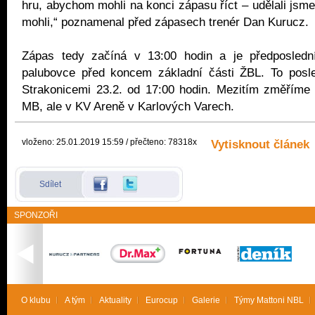
hru, abychom mohli na konci zápasu říct – udělali jsm
mohli,“ poznamenal před zápasech trenér Dan Kurucz.
Zápas tedy začíná v 13:00 hodin a je předposled
palubovce před koncem základní části ŽBL. To posl
Strakonicemi 23.2. od 17:00 hodin. Mezitím změříme 
MB, ale v KV Areně v Karlových Varech.
vloženo: 25.01.2019 15:59 / přečteno: 78318x
Vytisknout článek
Sdílet
SPONZOŘI
O klubu
A tým
Aktuality
Eurocup
Galerie
Týmy Mattoni NBL