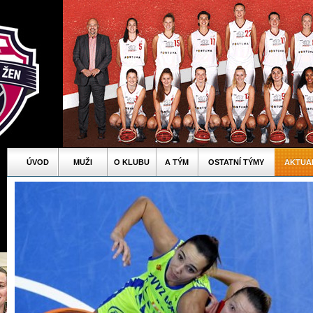
ÚVOD
MUŽI
O KLUBU
A TÝM
OSTATNÍ TÝMY
AKTUA