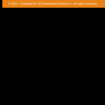
© 2010 - Copyright by ČEZ Basketbal Nymburk a.s. All rights reserved.