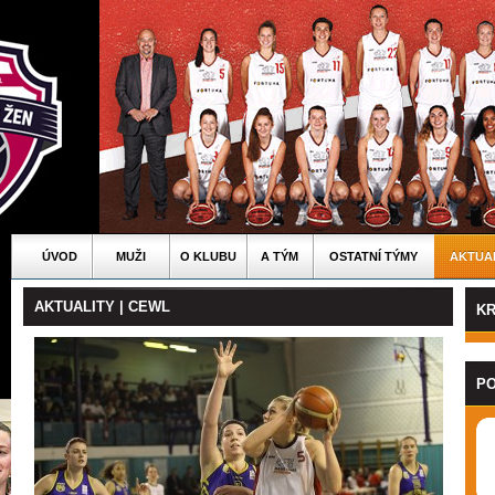
ÚVOD
MUŽI
O KLUBU
A TÝM
OSTATNÍ TÝMY
AKTUA
AKTUALITY | CEWL
KR
PO