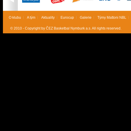
O klubu
A tým
Aktuality
Eurocup
Galerie
Týmy Mattoni NBL
© 2010 - Copyright by ČEZ Basketbal Nymburk a.s. All rights reserved.