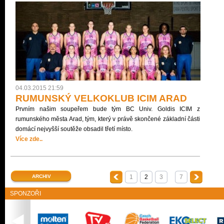
04.03.2015 21:59
RUMUNSKÝ VELKOKLUB ICIM ARAD
Prvním našim soupeřem bude tým BC Univ. Goldis ICIM z
rumunského města Arad, tým, který v právě skončené základní části
domácí nejvyšší soutěže obsadil třetí místo.
Více zde..
ARCHIV
1
2
3
7
SPONZOŘI