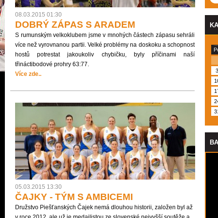
08.03.2015 01:30
DOBRÝ ZÁPAS S ARADEM
K
S rumunským velkoklubem jsme v mnohých částech zápasu sehráli
více než vyrovnanou partii. Velké problémy na doskoku a schopnost
P
hostů potrestat jakoukoliv chybičku, byly příčinami naší
třináctibodové prohry 63:77.
Více zde..
1
1
2
3
BA
05.03.2015 13:30
ČAJKY - TÝM S AMBICEMI
Družstvo Piešťanských Čajek nemá dlouhou historii, založen byl až
v roce 2012, ale už je medailistou ze slovenské nejvyšší soutěže a