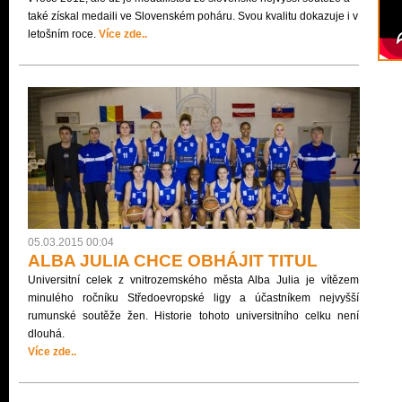
také získal medaili ve Slovenském poháru. Svou kvalitu dokazuje i v
letošním roce.
Více zde..
05.03.2015 00:04
ALBA JULIA CHCE OBHÁJIT TITUL
Universitní celek z vnitrozemského města Alba Julia je vítězem
minulého ročníku Středoevropské ligy a účastníkem nejvyšší
rumunské soutěže žen. Historie tohoto universitního celku není
dlouhá.
Více zde..