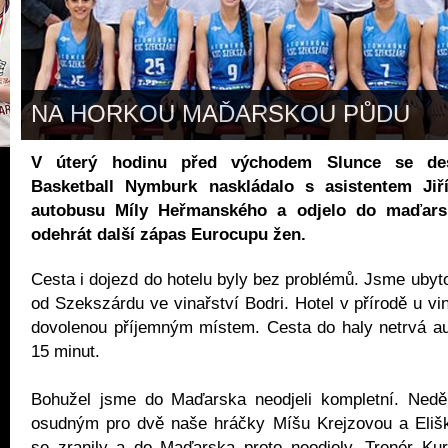
NA HORKOU MAĎARSKOU PŮDU
V úterý hodinu před východem Slunce se de
Basketball Nymburk naskládalo s asistentem Ji
autobusu Míly Heřmanského a odjelo do maďars
odehrát další zápas Eurocupu žen.
Cesta i dojezd do hotelu byly bez problémů. Jsme ubyto
od Szekszárdu ve vinařství Bodri. Hotel v přírodě u vin
dovolenou příjemným místem. Cesta do haly netrvá a
15 minut.
Bohužel jsme do Maďarska neodjeli kompletní. Neděln
osudným pro dvě naše hráčky Míšu Krejzovou a Elišk
se zranily a do Maďarska proto neodjely. Trenér Kur