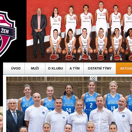
ÚVOD
MUŽI
O KLUBU
A TÝM
OSTATNÍ TÝMY
AKTUA