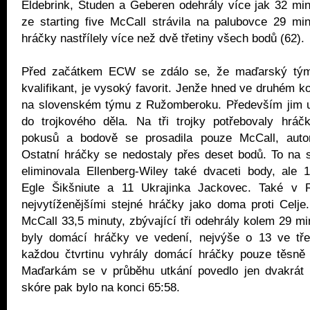
Eldebrink, Studen a Geberen odehrály více jak 32 min
ze starting five McCall strávila na palubovce 29 mi
hráčky nastřílely více než dvě třetiny všech bodů (62).
Před začátkem ECW se zdálo se, že maďarský tým
kvalifikant, je vysoký favorit. Jenže hned ve druhém k
na slovenském týmu z Ružomberoku. Především jim u
do trojkového děla. Na tři trojky potřebovaly hrá
pokusů a bodově se prosadila pouze McCall, autor
Ostatní hráčky se nedostaly přes deset bodů. To na s
eliminovala Ellenberg-Wiley také dvaceti body, ale 1
Egle Šikšniute a 11 Ukrajinka Jackovec. Také v 
nejvytíženějšími stejné hráčky jako doma proti Celje.
McCall 33,5 minuty, zbývající tři odehrály kolem 29 mi
byly domácí hráčky ve vedení, nejvýše o 13 ve třetí
každou čtvrtinu vyhrály domácí hráčky pouze těsně (
Maďarkám se v průběhu utkání povedlo jen dvakrát 
skóre pak bylo na konci 65:58.