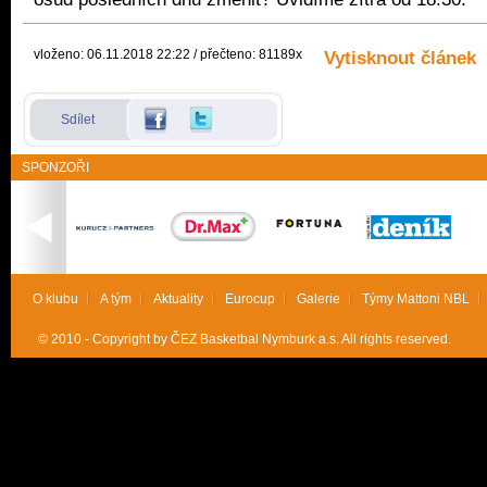
vloženo: 06.11.2018 22:22 / přečteno: 81189x
Vytisknout článek
Sdílet
SPONZOŘI
O klubu
A tým
Aktuality
Eurocup
Galerie
Týmy Mattoni NBL
© 2010 - Copyright by ČEZ Basketbal Nymburk a.s. All rights reserved.