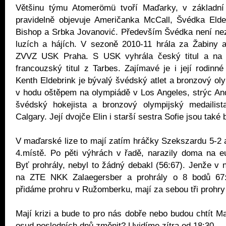
Většinu týmu Atomerömü tvoří Maďarky, v základní
pravidelně objevuje Američanka McCall, Švédka Eldeb
Bishop a Srbka Jovanović. Především Švédka není n
luzích a hájích. V sezoně 2010-11 hrála za Žabiny a
ZVVZ USK Praha. S USK vyhrála český titul a na
francouzský titul z Tarbes. Zajímavé je i její rodinné
Kenth Eldebrink je bývalý švédský atlet a bronzový oly
v hodu oštěpem na olympiádě v Los Angeles, strýc An
švédský hokejista a bronzový olympijský medailis
Calgary. Její dvojče Elin i starší sestra Sofie jsou také 
V maďarské lize to mají zatím hráčky Szekszardu 5-2 a
4.místě. Po pěti výhrách v řadě, narazily doma na e
Byť prohrály, nebyl to žádný debakl (56:67). Jenže v n
na ZTE NKK Zalaegersber a prohrály o 8 bodů 67
přidáme prohru v Ružomberku, mají za sebou tři prohry
Mají krizi a bude to pro nás dobře nebo budou chtít M
osud posledních dnů změnit? Uvidíme zítra od 18:30.