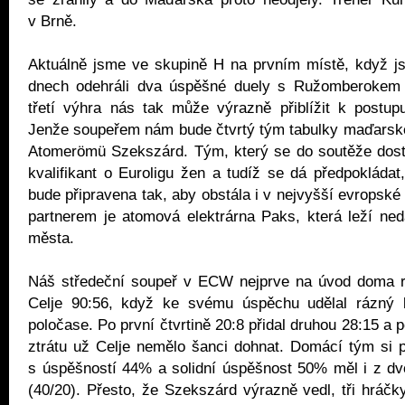
v Brně.
Aktuálně jsme ve skupině H na prvním místě, když j
dnech odehráli dva úspěšné duely s Ružomberokem 
třetí výhra nás tak může výrazně přiblížit k postup
Jenže soupeřem nám bude čtvrtý tým tabulky maďarské
Atomerömü Szekszárd. Tým, který se do soutěže dost
kvalifikant o Euroligu žen a tudíž se dá předpokládat
bude připravena tak, aby obstála i v nejvyšší evropské 
partnerem je atomová elektrárna Paks, která leží ne
města.
Náš středeční soupeř v ECW nejprve na úvod doma roz
Celje 90:56, když ke svému úspěchu udělal rázný 
poločase. Po první čtvrtině 20:8 přidal druhou 28:15 a
ztrátu už Celje nemělo šanci dohnat. Domácí tým si 
s úspěšností 44% a solidní úspěšnost 50% měl i z dv
(40/20). Přesto, že Szekszárd výrazně vedl, tři hráčk