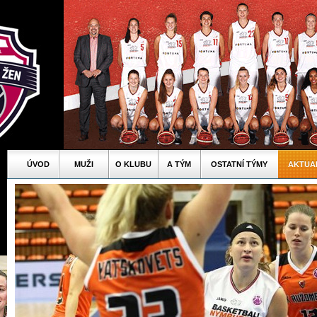
ÚVOD
MUŽI
O KLUBU
A TÝM
OSTATNÍ TÝMY
AKTUA