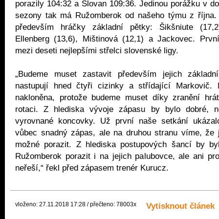
porazily 104:32 a Slovan 109:36. Jedinou porážku v 
sezony tak má Ružomberok od našeho týmu z října. 
především hráčky základní pětky: Šikšniute (17,2)
Ellenberg (13,6), Mištinová (12,1) a Jackovec. První
mezi deseti nejlepšími střelci slovenské ligy.
„Budeme muset zastavit především jejich základní
nastupují hned čtyři cizinky a střídající Markovič.
nakloněna, protože budeme muset díky zranění hrá
rotaci. Z hlediska vývoje zápasu by bylo dobré, 
vyrovnané koncovky. Už první naše setkání ukázal
vůbec snadný zápas, ale na druhou stranu víme, že j
možné porazit. Z hlediska postupových šancí by byl
Ružomberok porazit i na jejich palubovce, ale ani pr
neřeší,“ řekl před zápasem trenér Kurucz.
vloženo: 27.11.2018 17:28 / přečteno: 78003x
Vytisknout článek