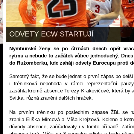
ODVETY ECW STARTUJÍ
Nymburské ženy se po čtrnácti dnech opět vrac
rytmu a nebude to začátek vůbec jednoduchý. Dnes 
do Ružomberku, kde zahájí odvety Eurocupu proti
Samotný fakt, že se bude jednat o první zápas po delš
i tréninková nepohoda v rámci reprezentační pauz
zasáhla kromě absence Terezy Krakovičové, která byla
Svitka, různá zranění dalších hráček.
Na prvním tréninku po posledním zápase ŽBL se na
zranila Eliška Mircová a Míša Krejzová. Koleno a kotní
důvody absence, zaúřadovaly i v tomto případě. Zatí
absence trvá, Míša na Slovensko odjela a bude připr