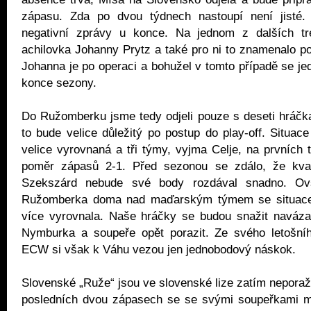
zápasu. Zda po dvou týdnech nastoupí není jisté.
negativní zprávy u konce. Na jednom z dalších tr
achilovka Johanny Prytz a také pro ni to znamenalo po
Johanna je po operaci a bohužel v tomto případě se je
konce sezony.
Do Ružomberku jsme tedy odjeli pouze s deseti hráč
to bude velice důležitý po postup do play-off. Situace
velice vyrovnaná a tři týmy, vyjma Celje, na prvních 
poměr zápasů 2-1. Před sezonou se zdálo, že kvali
Szekszárd nebude své body rozdával snadno. Ov
Ružomberka doma nad maďarským týmem se situace 
více vyrovnala. Naše hráčky se budou snažit naváza
Nymburka a soupeře opět porazit. Ze svého letošní
ECW si však k Váhu vezou jen jednobodový náskok.
Slovenské „Ruže“ jsou ve slovenské lize zatím nepora
posledních dvou zápasech se se svými soupeřkami mo