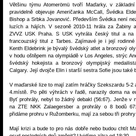
Většinu týmu Atomerömü tvoří Maďarky, v základní
pravidelně objevuje Američanka McCall, Švédka Eldeb
Bishop a Srbka Jovanović. Především Švédka není n
luzích a hájích. V sezoně 2010-11 hrála za Žabiny a
ZVVZ USK Praha. S USK vyhrála český titul a na
francouzský titul z Tarbes. Zajímavé je i její rodinné
Kenth Eldebrink je bývalý švédský atlet a bronzový oly
v hodu oštěpem na olympiádě v Los Angeles, strýc An
švédský hokejista a bronzový olympijský medailis
Calgary. Její dvojče Elin i starší sestra Sofie jsou také 
V maďarské lize to mají zatím hráčky Szekszardu 5-2 a
4.místě. Po pěti výhrách v řadě, narazily doma na e
Byť prohrály, nebyl to žádný debakl (56:67). Jenže v n
na ZTE NKK Zalaegersber a prohrály o 8 bodů 67
přidáme prohru v Ružomberku, mají za sebou tři prohry
Mají krizi a bude to pro nás dobře nebo budou chtít M
osud posledních dnů změnit? Uvidíme zítra od 18:30.