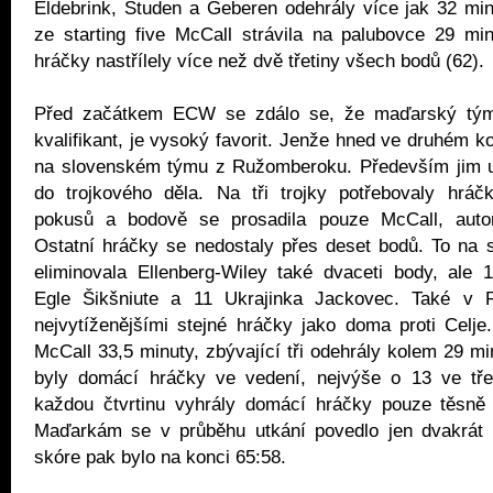
Eldebrink, Studen a Geberen odehrály více jak 32 min
ze starting five McCall strávila na palubovce 29 mi
hráčky nastřílely více než dvě třetiny všech bodů (62).
Před začátkem ECW se zdálo se, že maďarský tým
kvalifikant, je vysoký favorit. Jenže hned ve druhém k
na slovenském týmu z Ružomberoku. Především jim u
do trojkového děla. Na tři trojky potřebovaly hrá
pokusů a bodově se prosadila pouze McCall, autor
Ostatní hráčky se nedostaly přes deset bodů. To na s
eliminovala Ellenberg-Wiley také dvaceti body, ale 1
Egle Šikšniute a 11 Ukrajinka Jackovec. Také v 
nejvytíženějšími stejné hráčky jako doma proti Celje.
McCall 33,5 minuty, zbývající tři odehrály kolem 29 mi
byly domácí hráčky ve vedení, nejvýše o 13 ve třetí
každou čtvrtinu vyhrály domácí hráčky pouze těsně (
Maďarkám se v průběhu utkání povedlo jen dvakrát 
skóre pak bylo na konci 65:58.