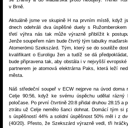
v Brně.
Aktuálně jsme ve skupině H na prvním místě, když j
dnech odehráli dva úspěšné duely s Ružomberokem 
třetí výhra nás tak může výrazně přiblížit k postup
Jenže soupeřem nám bude čtvrtý tým tabulky maďarské
Atomerömü Szekszárd. Tým, který se do soutěže dost
kvalifikant o Euroligu žen a tudíž se dá předpokládat
bude připravena tak, aby obstála i v nejvyšší evropské 
partnerem je atomová elektrárna Paks, která leží ne
města.
Náš středeční soupeř v ECW nejprve na úvod doma roz
Celje 90:56, když ke svému úspěchu udělal rázný 
poločase. Po první čtvrtině 20:8 přidal druhou 28:15 a
ztrátu už Celje nemělo šanci dohnat. Domácí tým si 
s úspěšností 44% a solidní úspěšnost 50% měl i z dv
(40/20). Přesto, že Szekszárd výrazně vedl, tři hráčk