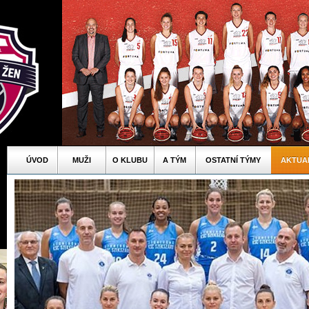
ÚVOD
MUŽI
O KLUBU
A TÝM
OSTATNÍ TÝMY
AKTUA