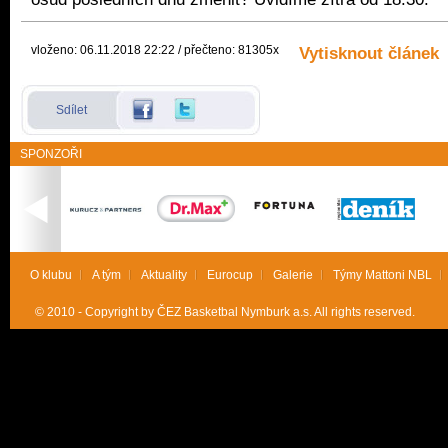
vloženo: 06.11.2018 22:22 / přečteno: 81305x
Vytisknout článek
Sdílet
SPONZOŘI
O klubu
A tým
Aktuality
Eurocup
Galerie
Týmy Mattoni NBL
© 2010 - Copyright by ČEZ Basketbal Nymburk a.s. All rights reserved.