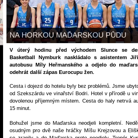
NA HORKOU MAĎARSKOU PŮDU
V úterý hodinu před východem Slunce se de
Basketball Nymburk naskládalo s asistentem Ji
autobusu Míly Heřmanského a odjelo do maďars
odehrát další zápas Eurocupu žen.
Cesta i dojezd do hotelu byly bez problémů. Jsme ubyto
od Szekszárdu ve vinařství Bodri. Hotel v přírodě u vin
dovolenou příjemným místem. Cesta do haly netrvá a
15 minut.
Bohužel jsme do Maďarska neodjeli kompletní. Neděln
osudným pro dvě naše hráčky Míšu Krejzovou a Elišk
se zranily a do Maďarska proto neodjely. Trenér Kur