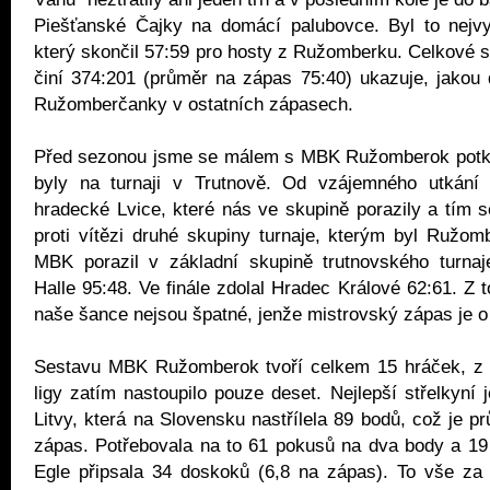
Piešťanské Čajky na domácí palubovce. Byl to nejvy
který skončil 57:59 pro hosty z Ružomberku. Celkové s
činí 374:201 (průměr na zápas 75:40) ukazuje, jakou
Ružomberčanky v ostatních zápasech.
Před sezonou jsme se málem s MBK Ružomberok potka
byly na turnaji v Trutnově. Od vzájemného utkání 
hradecké Lvice, které nás ve skupině porazily a tím se
proti vítězi druhé skupiny turnaje, kterým byl Ružo
MBK porazil v základní skupině trutnovského turna
Halle 95:48. Ve finále zdolal Hradec Králové 62:61. Z 
naše šance nejsou špatné, jenže mistrovský zápas je 
Sestavu MBK Ružomberok tvoří celkem 15 hráček, z 
ligy zatím nastoupilo pouze deset. Nejlepší střelkyní 
Litvy, která na Slovensku nastřílela 89 bodů, což je p
zápas. Potřebovala na to 61 pokusů na dva body a 19
Egle připsala 34 doskoků (6,8 na zápas). To vše za