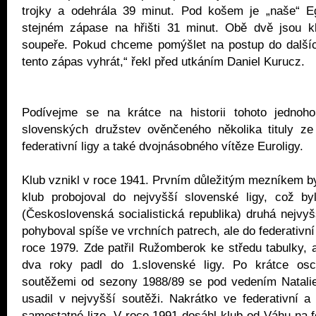
trojky a odehrála 39 minut. Pod košem je „naše“ Eg
stejném zápase na hřišti 31 minut. Obě dvě jsou k
soupeře. Pokud chceme pomýšlet na postup do dalších
tento zápas vyhrát,“ řekl před utkáním Daniel Kurucz.
Podívejme se na krátce na historii tohoto jednoho
slovenských družstev ověnčeného několika tituly ze 
federativní ligy a také dvojnásobného vítěze Euroligy.
Klub vznikl v roce 1941. Prvním důležitým mezníkem by
klub probojoval do nejvyšší slovenské ligy, což 
(Československá socialistická republika) druhá nejvyš
pohyboval spíše ve vrchních patrech, ale do federativní 
roce 1979. Zde patřil Ružomberok ke středu tabulky, 
dva roky padl do 1.slovenské ligy. Po krátce osc
soutěžemi od sezony 1988/89 se pod vedením Natalie
usadil v nejvyšší soutěži. Nakrátko ve federativní 
samostatné lize. V roce 1991 dosáhl klub od Váhu na fe