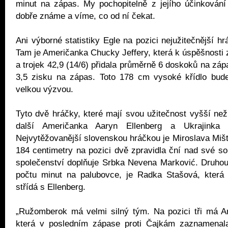
minut na zápas. My pochopitelně z jejího účinkován
dobře známe a víme, co od ní čekat.
Ani výborné statistiky Egle na pozici nejužitečnější hr
Tam je Američanka Chucky Jeffery, která k úspěšnosti
a trojek 42,9 (14/6) přidala průměrně 6 doskoků na záp
3,5 zisku na zápas. Toto 178 cm vysoké křídlo bud
velkou výzvou.
Tyto dvě hráčky, které mají svou užitečnost vyšší než
další Američanka Aaryn Ellenberg a Ukrajinka 
Nejvytěžovanější slovenskou hráčkou je Miroslava Mišt
184 centimetry na pozici dvě zpravidla ční nad své so
společenství doplňuje Srbka Nevena Marković. Druhou
počtu minut na palubovce, je Radka Stašová, která
střídá s Ellenberg.
„Ružomberok má velmi silný tým. Na pozici tři má Am
která v posledním zápase proti Čajkám zaznamenal