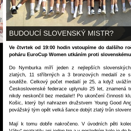
BUDOUCÍ SLOVENSKÝ MISTR?
Ve čtvrtek od 19:00 hodin vstoupíme do dalšího r
poháru EuroCup Women utkáním proti slovenském
Do Nymburka míří jeden z nejlepších slovenských 
zlatých, 11 stříbrných a 3 bronzových medailí ze s
soutěže. Celkový počet medailí je 25, a když uváží
Československé federace uplynulo 25 let, znamená 
nikdy neskončil bez medaile!! Po ukončení činnosti k
Košic, který byl nahrazen družstvem Young Good Ange
povážský tým opět velká šance dobýt zlatý trůn slovens
Mají k tomu dobře nakročeno. V úvodních pěti kole
Váhu“ neztratily ani jeden trn a v posledním kole je do 