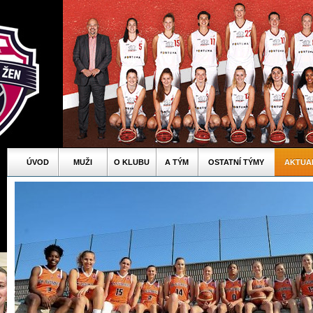
ÚVOD
MUŽI
O KLUBU
A TÝM
OSTATNÍ TÝMY
AKTUA