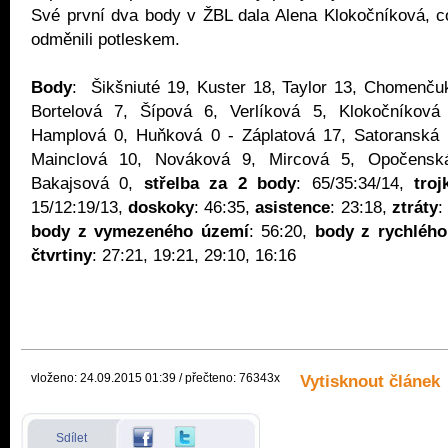
Své první dva body v ŽBL dala Alena Klokočníková, c
odměnili potleskem.
Body
: Šikšniuté 19, Kuster 18, Taylor 13, Chomenču
Bortelová 7, Šípová 6, Verlíková 5, Klokočníková
Hamplová 0, Huňková 0 - Záplatová 17, Satoranská 
Mainclová 10, Nováková 9, Mircová 5, Opočensk
Bakajsová 0,
střelba za 2 body
: 65/35:34/14,
troj
15/12:19/13,
doskoky
: 46:35,
asistence
: 23:18,
ztráty
:
body z vymezeného území
: 56:20,
body z rychlého
čtvrtiny
: 27:21, 19:21, 29:10, 16:16
vloženo: 24.09.2015 01:39 / přečteno: 76343x
Vytisknout článek
Sdílet