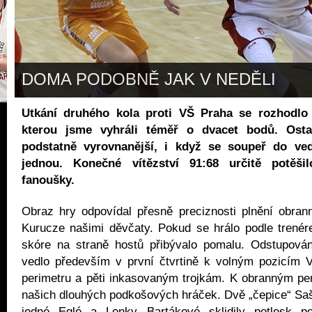
DOMA PODOBNĚ JAK V NEDĚLI
Utkání druhého kola proti VŠ Praha se rozhodlo v
kterou jsme vyhráli téměř o dvacet bodů. Ostat
podstatně vyrovnanější, i když se soupeř do ved
jednou. Konečné vítězství 91:68 určitě potěši
fanoušky.
Obraz hry odpovídal přesně preciznosti plnění obran
Kurucze našimi děvčaty. Pokud se hrálo podle trenér
skóre na straně hostů přibývalo pomalu. Odstupován
vedlo především v první čtvrtině k volným pozicím 
perimetru a pěti inkasovaným trojkám. K obranným perl
našich dlouhých podkošových hráček. Dvě „čepice“ Sa
jedné Eglé a Lenky Bartákové sklidily potlesk p