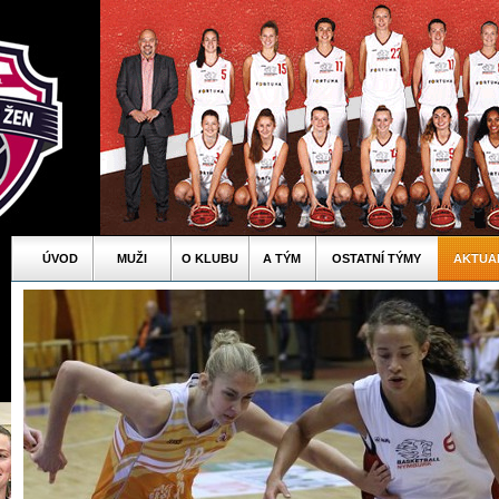
ÚVOD
MUŽI
O KLUBU
A TÝM
OSTATNÍ TÝMY
AKTUA