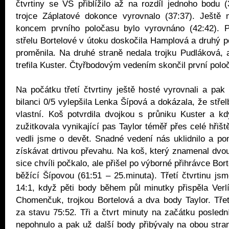
čtvrtiny se VŠ přiblížilo až na rozdíl jednoho bodu (
trojce Záplatové dokonce vyrovnalo (37:37). Ještě 
koncem prvního poločasu bylo vyrovnáno (42:42). 
střelu Bortelové v útoku doskočila Hamplová a druhý 
proměnila. Na druhé straně nedala trojku Pudláková,
trefila Kuster. Čtyřbodovým vedením skončil první polo
Na počátku třetí čtvrtiny ještě hosté vyrovnali a pak
bilanci 0/5 vylepšila Lenka Šípová a dokázala, že střelb
vlastní. Koš potvrdila dvojkou s průniku Kuster a k
zužitkovala vynikající pas Taylor téměř přes celé hřišt
vedli jsme o devět. Snadné vedení nás uklidnilo a po
získávat drtivou převahu. Na koš, který znamenal dvou
sice chvíli počkalo, ale přišel po výborné přihrávce Bo
běžící Šípovou (61:51 – 25.minuta). Třetí čtvrtinu jsm
14:1, když pěti body během půl minutky přispěla Verlík
Chomenčuk, trojkou Bortelová a dva body Taylor. Třetí
za stavu 75:52. Tři a čtvrt minuty na začátku poslední
nepohnulo a pak už další body přibývaly na obou stran