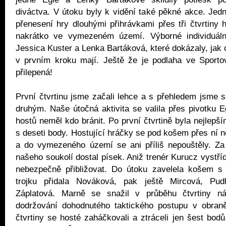
diváctva. V útoku byly k vidění také pěkné akce. Jed
přenesení hry dlouhými přihrávkami přes tři čtvrtiny 
nakrátko ve vymezeném území. Výborné individuáln
Jessica Kuster a Lenka Bartáková, které dokázaly, jak 
v prvním kroku mají. Ještě že je podlaha ve Sporto
přilepená!
První čtvrtinu jsme začali lehce a s přehledem jsme s
druhým. Naše útočná aktivita se valila přes pivotku E
hostů neměl kdo bránit. Po první čtvrtině byla nejlepš
s deseti body. Hostující hráčky se pod košem přes ní n
a do vymezeného území se ani příliš nepouštěly. Za
našeho soukolí dostal písek. Aniž trenér Kurucz vystříd
nebezpečně přibližovat. Do útoku zavelela košem s 
trojku přidala Nováková, pak ještě Mircová, Pud
Záplatová. Marně se snažil v průběhu čtvrtiny ná
dodržování dohodnutého taktického postupu v obran
čtvrtiny se hosté zaháčkovali a ztráceli jen šest bodů