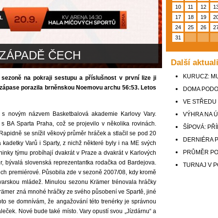
10
11
12
1
17
18
19
2
24
25
26
2
31
 ZÁPADĚ ČECH
Další aktual
KURUCZ: M
ezoně na pokraji sestupu a příslušnost v první lize ji
m zápase porazila brněnskou Noemovu archu 56:53. Letos
DOMA PODO
VE STŘEDU
y s novým názvem Basketbalová akademie Karlovy Vary.
VÝHRA NA 
 s BA Sparta Praha, což se projevilo v několika rovinách.
ŠÍPOVÁ: PŘ
Rapidně se snížil věkový průměr hráček a stlačil se pod 20
DERNIÉRA 
a kadetky Varů i Sparty, z nichž některé byly i na ME svých
PRŮMĚR PO
éninky týmu probíhají dvakrát v Praze a dvakrát v Karlových
r, bývalá slovenská reprezentantka rodačka od Bardejova.
TURNAJ V P
ch premiérové. Působila zde v sezoně 2007/08, kdy kromě
lovarskou mládež. Minulou sezonu Krämer trénovala hráčky
Krämer zná mnohé hráčky ze svého působení ve Spartě, jiné
roto se domnívám, že angažování této trenérky je správnou
eček. Nové bude také místo. Vary opustí svou „Jízdárnu“ a