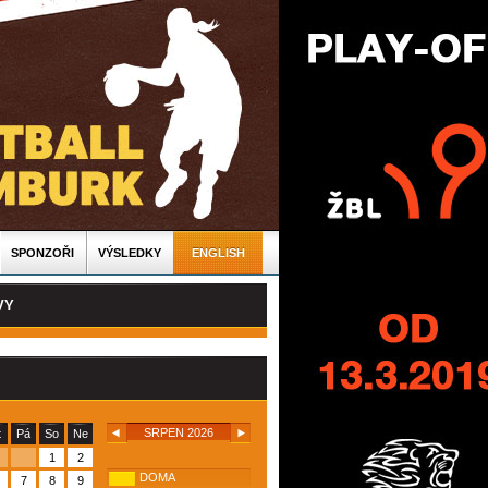
SPONZOŘI
VÝSLEDKY
ENGLISH
VY
SRPEN 2026
t
Pá
So
Ne
1
2
DOMA
7
8
9