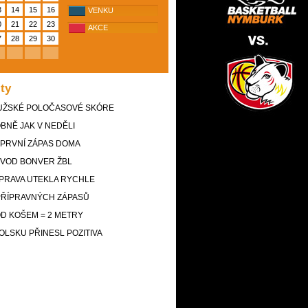
3
14
15
16
VENKU
0
21
22
23
AKCE
7
28
29
30
ity
UŽSKÉ POLOČASOVÉ SKÓRE
BNĚ JAK V NEDĚLI
 PRVNÍ ZÁPAS DOMA
ÚVOD BONVER ŽBL
ÍPRAVA UTEKLA RYCHLE
PŘÍPRAVNÝCH ZÁPASŮ
D KOŠEM = 2 METRY
OLSKU PŘINESL POZITIVA