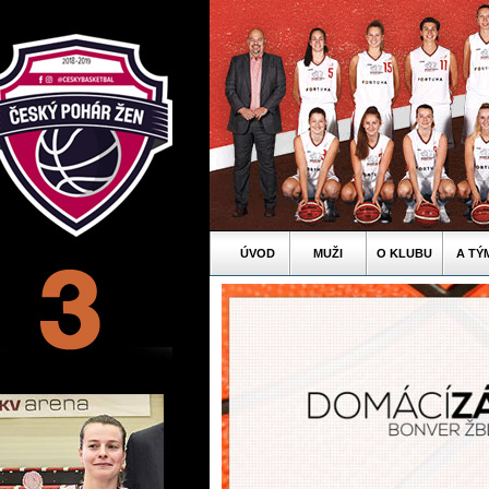
ÚVOD
MUŽI
O KLUBU
A TÝ