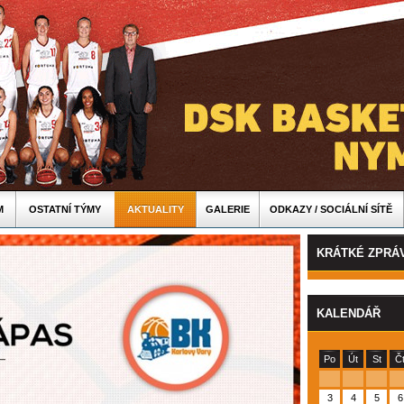
M
OSTATNÍ TÝMY
AKTUALITY
GALERIE
ODKAZY / SOCIÁLNÍ SÍTĚ
KRÁTKÉ ZPRÁ
KALENDÁŘ
Po
Út
St
Č
3
4
5
6