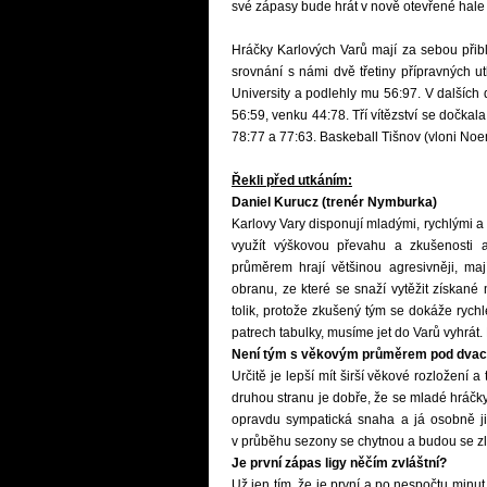
své zápasy bude hrát v nově otevřené hale
Hráčky Karlových Varů mají za sebou přibl
srovnání s námi dvě třetiny přípravných 
University a podlehly mu 56:97. V další
56:59, venku 44:78. Tří vítězství se dočkal
78:77 a 77:63. Baskeball Tišnov (vloni Noe
Řekli před utkáním:
Daniel Kurucz (trenér Nymburka)
Karlovy Vary disponují mladými, rychlými 
využít výškovou převahu a zkušenosti a
průměrem hrají většinou agresivněji, maj
obranu, ze které se snaží vytěžit získané
tolik, protože zkušený tým se dokáže rych
patrech tabulky, musíme jet do Varů vyhrát
Není tým s věkovým průměrem pod dvacet
Určitě je lepší mít širší věkové rozložení 
druhou stranu je dobře, že se mladé hráčky
opravdu sympatická snaha a já osobně ji 
v průběhu sezony se chytnou a budou se z
Je první zápas ligy něčím zvláštní?
Už jen tím, že je první a po nespočtu minut