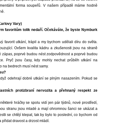
momentální forma soupeřů. V našem případě máme hodně
ně.
arlovy Vary)
ým favoritům tolik nedaří. Očekáváte, že byste Nymburk
 favorit utkání, trápil a my bychom udělali díru do světa.
buzující. Ovšem kvalita kádru a zkušenosti jsou na straně
trý zápas, poprvé budou nést zodpovědnost a poprvé budou
ace. Pryč jsou časy, kdy mohly nechat průběh utkání na
to na bedrech musí nést samy.
asu?
když odehrají dobré utkání se plným nasazením. Pokud se
stních protizbraní nervozita a přehnaný respekt ze
některé hráčky se spolu vidí jen pár týdnů, nové prostředí,
hou stranu jsou mladé a mají ohromnou šanci se ukázat a
estli se chtějí klepat, tak by bylo to poslední, co bychom od
a přidat dravost a drzost mládí.