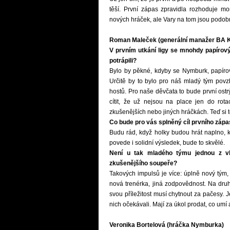
těší. První zápas zpravidla rozhoduje 
nových hráček, ale Vary na tom jsou podob
Roman Maleček (generální manažer BA K
V prvním utkání ligy se mnohdy papírov
potrápili?
Bylo by pěkné, kdyby se Nymburk, papírový
Určitě by to bylo pro náš mladý tým povz
hostů. Pro naše děvčata to bude první os
cítit, že už nejsou na place jen do rot
zkušenějších nebo jiných hráčkách. Teď si 
Co bude pro vás splněný cíl prvního záp
Budu rád, když holky budou hrát naplno, 
povede i solidní výsledek, bude to skvělé.
Není u tak mladého týmu jednou z vla
zkušenějšího soupeře?
Takových impulsů je více: úplně nový tým, 
nová trenérka, jiná zodpovědnost. Na dru
svou příležitost musí chytnout za pačesy. J
nich očekávali. Mají za úkol prodat, co umí 
Veronika Bortelová (hráčka Nymburka)