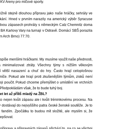
 KV Areny pro míčové sporty.
ižně stejně dlouhou přípravu jako naše hráčky, sehrály ve
utkání. Hned v prvním narazily na americký výběr Syracuse
ch dvou zápasech prohrály s německým Catz Chemnitz doma
a BA Karlovy Vary na turnaji v Ostravě. Domácí SBŠ porazila
m Arch Brno) 77:70.
a spíše menšími hráčkami. My musíme využít naše přednosti,
 minimalizovat ztráty. Všechny týmy s nižším věkovým
í větší nasazení a chuť do hry. Často hrají celoplošnou
 míče. Pokud ale hrají proti zkušenějším týmům, zisků není
leji poučit. Pokud chceme přemýšlet o umístění ve vrchních
. Předpokládám však, že to bude tuhý boj.
 let až příliš mladý na ŽBL?
a to nejen kvůli zápasu ale i kvůli tréninkovému procesu. Na
 dostávají do nejvyššího patra české ženské soutěže. Je to
fandím. Zpočátku to budou mít složité, ale myslím si, že
lepšovat.
 přípravy a přípravných zápasů přichází to, na co se všichni