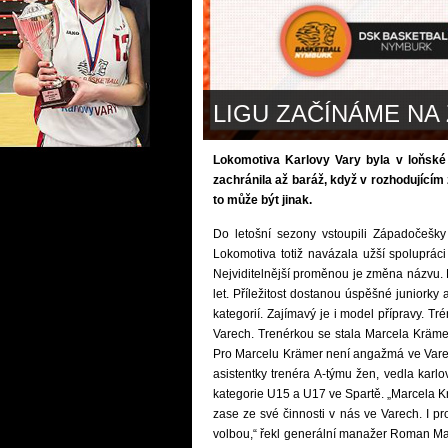
LIGU ZAČÍNÁME NA
Lokomotiva Karlovy Vary byla v loňské s
zachránila až baráž, když v rozhodující
to může být jinak.
Do letošní sezony vstoupili Západočešk
Lokomotiva totiž navázala užší spolupráci
Nejviditelnější proměnou je změna názvu. 
let. Příležitost dostanou úspěšné juniorky 
kategorií. Zajímavý je i model přípravy. Tr
Varech. Trenérkou se stala Marcela Kräme
Pro Marcelu Krämer není angažmá ve Vare
asistentky trenéra A-týmu žen, vedla kar
kategorie U15 a U17 ve Spartě. „Marcela 
zase ze své činnosti v nás ve Varech. I p
volbou,“ řekl generální manažer Roman Mal